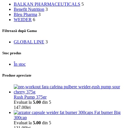
BALKAN PHARMACEUTICALS
5
Benefit Nutrition
3
Bleu Pharma
3
WEIDER
6
Filtrează după Gama
GLOBAL LINE
3
Stoc produs
În stoc
Produse apreciate
Rush Pump 375gr
Evaluat la
5.00
din 5
147.00
lei
Fat burner Big
300cap
Evaluat la
5.00
din 5
131.00
lei