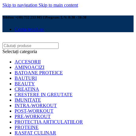
Skip to navigation
Skip to main content
Telefon: +(40) 752 233 905 I Program: L-V: 8:30 - 16:30
Contactează-ne
Selectați categoria
ACCESORII
AMINOACIZI
BATOANE PROTEICE
BAUTURI
BEAUTY
CREATINA
CRESTERE IN GREUTATE
IMUNITATE
INTRA-WORKOUT
POST-WORKOUT
PRE-WORKOUT
PROTECTIA ARTICULATIILOR
PROTEINE
RASFAT CULINAR