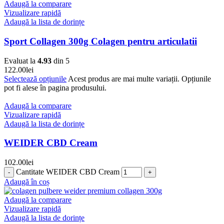
Adaugă la comparare
Vizualizare rapidă
Adaugă la lista de dorințe
Sport Collagen 300g Colagen pentru articulatii
Evaluat la
4.93
din 5
122.00
lei
Selectează opțiunile
Acest produs are mai multe variații. Opțiunile
pot fi alese în pagina produsului.
Adaugă la comparare
Vizualizare rapidă
Adaugă la lista de dorințe
WEIDER CBD Cream
102.00
lei
Cantitate WEIDER CBD Cream
Adaugă în coș
Adaugă la comparare
Vizualizare rapidă
Adaugă la lista de dorințe