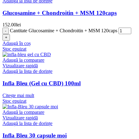
Adaugă la lista de dorințe
Glucosamine + Chondroitin + MSM 120caps
152.00
lei
Cantitate Glucosamine + Chondroitin + MSM 120caps
Adaugă în coș
Stoc epuizat
Adaugă la comparare
Vizualizare rapidă
Adaugă la lista de dorințe
Infla Bleu (Gel cu CBD) 100ml
Citește mai mult
Stoc epuizat
Adaugă la comparare
Vizualizare rapidă
Adaugă la lista de dorințe
Infla Bleu 30 capsule moi