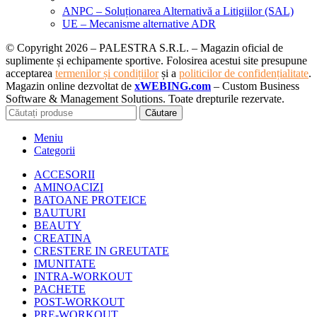
ANPC – Soluționarea Alternativă a Litigiilor (SAL)
UE – Mecanisme alternative ADR
© Copyright 2026 – PALESTRA S.R.L. – Magazin oficial de
suplimente și echipamente sportive. Folosirea acestui site presupune
acceptarea
termenilor și condițiilor
și a
politicilor de confidențialitate
.
Magazin online dezvoltat de
xWEBING.com
– Custom Business
Software & Management Solutions. Toate drepturile rezervate.
Căutare
Meniu
Categorii
ACCESORII
AMINOACIZI
BATOANE PROTEICE
BAUTURI
BEAUTY
CREATINA
CRESTERE IN GREUTATE
IMUNITATE
INTRA-WORKOUT
PACHETE
POST-WORKOUT
PRE-WORKOUT