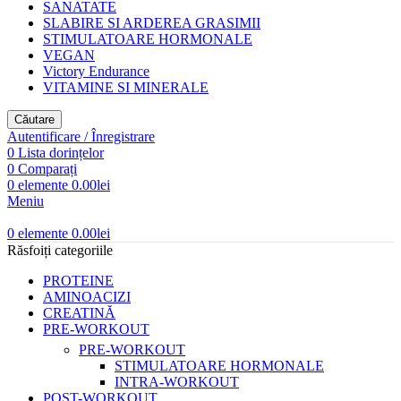
SANATATE
SLABIRE SI ARDEREA GRASIMII
STIMULATOARE HORMONALE
VEGAN
Victory Endurance
VITAMINE SI MINERALE
Căutare
Autentificare / Înregistrare
0
Lista dorințelor
0
Comparați
0
elemente
0.00
lei
Meniu
0
elemente
0.00
lei
Răsfoiți categoriile
PROTEINE
AMINOACIZI
CREATINĂ
PRE-WORKOUT
PRE-WORKOUT
STIMULATOARE HORMONALE
INTRA-WORKOUT
POST-WORKOUT