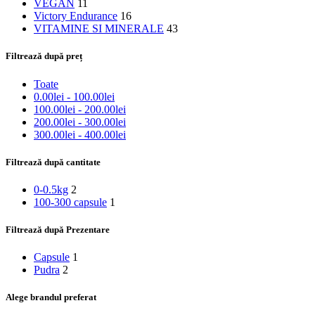
VEGAN
11
Victory Endurance
16
VITAMINE SI MINERALE
43
Filtrează după preț
Toate
0.00
lei
-
100.00
lei
100.00
lei
-
200.00
lei
200.00
lei
-
300.00
lei
300.00
lei
-
400.00
lei
Filtrează după cantitate
0-0.5kg
2
100-300 capsule
1
Filtrează după Prezentare
Capsule
1
Pudra
2
Alege brandul preferat