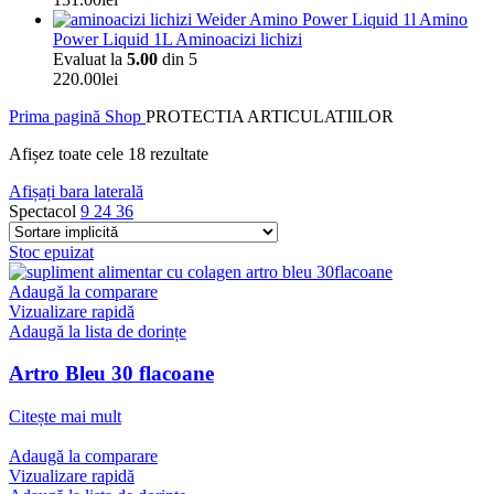
Amino
Power Liquid 1L Aminoacizi lichizi
Evaluat la
5.00
din 5
220.00
lei
Prima pagină
Shop
PROTECTIA ARTICULATIILOR
Afișez toate cele 18 rezultate
Afișați bara laterală
Spectacol
9
24
36
Stoc epuizat
Adaugă la comparare
Vizualizare rapidă
Adaugă la lista de dorințe
Artro Bleu 30 flacoane
Citește mai mult
Adaugă la comparare
Vizualizare rapidă