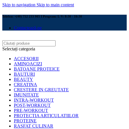
Skip to navigation
Skip to main content
Telefon: +(40) 752 233 905 I Program: L-V: 8:30 - 16:30
Contactează-ne
Selectați categoria
ACCESORII
AMINOACIZI
BATOANE PROTEICE
BAUTURI
BEAUTY
CREATINA
CRESTERE IN GREUTATE
IMUNITATE
INTRA-WORKOUT
POST-WORKOUT
PRE-WORKOUT
PROTECTIA ARTICULATIILOR
PROTEINE
RASFAT CULINAR