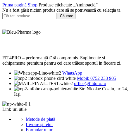
Prima pagină
Shop
Produse etichetate „Aminoacid”
Nu a fost găsit niciun produs care să se potrivească cu selecția ta.
Căutare
FIT4PRO – performanță fără compromis. Suplimente și
echipamente premium pentru cei care trăiesc sportul în fiecare zi.
WhatsApp
Mobil: 0752 233 905
office@fit4pro.ro
Str. Nicolae Costin, nr. 24,
Iași
Link-uri utile
Metode de plată
Livrare și retur
Formular retur