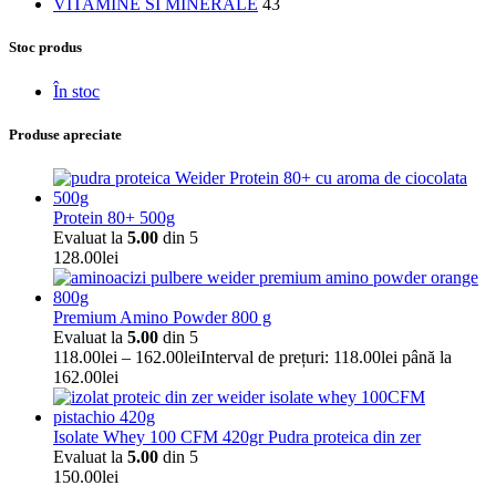
VITAMINE SI MINERALE
43
Stoc produs
În stoc
Produse apreciate
Protein 80+ 500g
Evaluat la
5.00
din 5
128.00
lei
Premium Amino Powder 800 g
Evaluat la
5.00
din 5
118.00
lei
–
162.00
lei
Interval de prețuri: 118.00lei până la
162.00lei
Isolate Whey 100 CFM 420gr Pudra proteica din zer
Evaluat la
5.00
din 5
150.00
lei