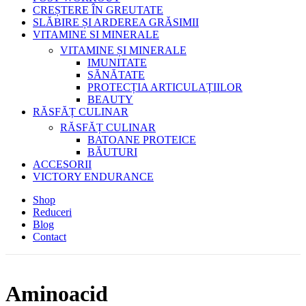
CREȘTERE ÎN GREUTATE
SLĂBIRE ȘI ARDEREA GRĂSIMII
VITAMINE SI MINERALE
VITAMINE ȘI MINERALE
IMUNITATE
SĂNĂTATE
PROTECȚIA ARTICULAȚIILOR
BEAUTY
RĂSFĂȚ CULINAR
RĂSFĂȚ CULINAR
BATOANE PROTEICE
BĂUTURI
ACCESORII
VICTORY ENDURANCE
Shop
Reduceri
Blog
Contact
Aminoacid