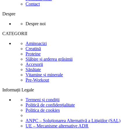
Contact
Despre
Despre noi
CATEGORII
Aminoacizi
Creatină
Proteine
Slăbire și arderea grăsimii
Accesorii
Sănătate
Vitamine și minerale
Pre-Workout
Informații Legale
Termeni și condiții
Politică de confidențialitate
Politica de cookies
ANPC – Soluționarea Alternativă a Litigiilor (SAL)
UE – Mecanisme alternative ADR