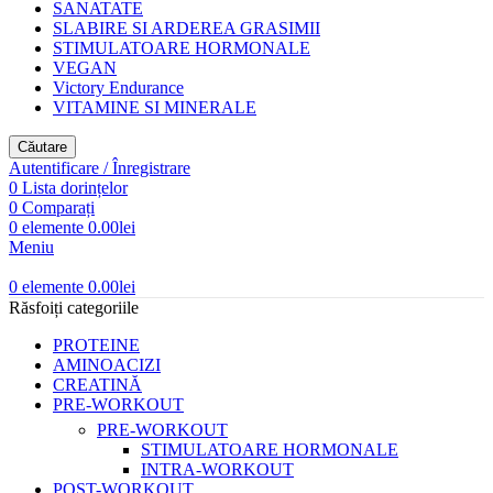
SANATATE
SLABIRE SI ARDEREA GRASIMII
STIMULATOARE HORMONALE
VEGAN
Victory Endurance
VITAMINE SI MINERALE
Căutare
Autentificare / Înregistrare
0
Lista dorințelor
0
Comparați
0
elemente
0.00
lei
Meniu
0
elemente
0.00
lei
Răsfoiți categoriile
PROTEINE
AMINOACIZI
CREATINĂ
PRE-WORKOUT
PRE-WORKOUT
STIMULATOARE HORMONALE
INTRA-WORKOUT
POST-WORKOUT