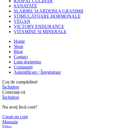
RASFAT CULINAR
SANATATE
SLABIRE SI ARDEREA GRASIMII
STIMULATOARE HORMONALE
VEGAN
VICTORY ENDURANCE
VITAMINE SI MINERALE
Home
Shop
Blog
Contact
Lista dorințelor
Comparați
Autentificare / Înregistrare
Coș de cumpărături
Închidere
Conectați-vă
Închidere
Nu aveți încă cont?
Creați un cont
Magazin
Filtre