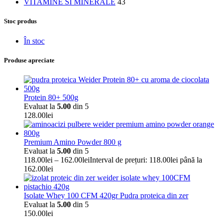
VITAMINE SI MINERALE
43
Stoc produs
În stoc
Produse apreciate
Protein 80+ 500g
Evaluat la
5.00
din 5
128.00
lei
Premium Amino Powder 800 g
Evaluat la
5.00
din 5
118.00
lei
–
162.00
lei
Interval de prețuri: 118.00lei până la
162.00lei
Isolate Whey 100 CFM 420gr Pudra proteica din zer
Evaluat la
5.00
din 5
150.00
lei