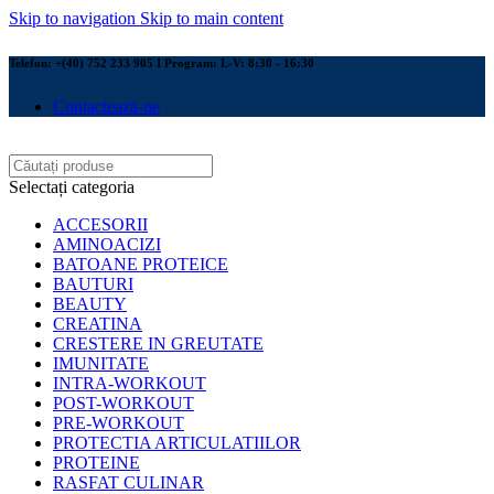
Skip to navigation
Skip to main content
Telefon: +(40) 752 233 905 I Program: L-V: 8:30 - 16:30
Contactează-ne
Selectați categoria
ACCESORII
AMINOACIZI
BATOANE PROTEICE
BAUTURI
BEAUTY
CREATINA
CRESTERE IN GREUTATE
IMUNITATE
INTRA-WORKOUT
POST-WORKOUT
PRE-WORKOUT
PROTECTIA ARTICULATIILOR
PROTEINE
RASFAT CULINAR