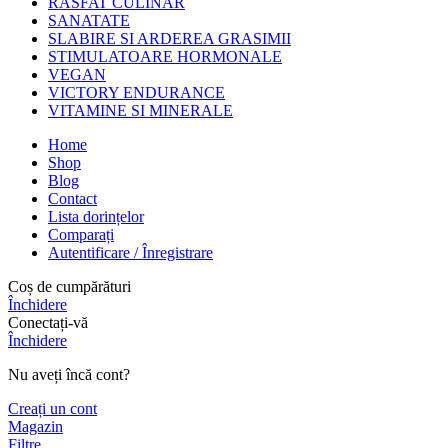
RASFAT CULINAR
SANATATE
SLABIRE SI ARDEREA GRASIMII
STIMULATOARE HORMONALE
VEGAN
VICTORY ENDURANCE
VITAMINE SI MINERALE
Home
Shop
Blog
Contact
Lista dorințelor
Comparați
Autentificare / Înregistrare
Coș de cumpărături
Închidere
Conectați-vă
Închidere
Nu aveți încă cont?
Creați un cont
Magazin
Filtre