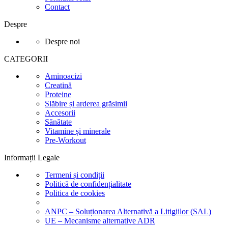
Contact
Despre
Despre noi
CATEGORII
Aminoacizi
Creatină
Proteine
Slăbire și arderea grăsimii
Accesorii
Sănătate
Vitamine și minerale
Pre-Workout
Informații Legale
Termeni și condiții
Politică de confidențialitate
Politica de cookies
ANPC – Soluționarea Alternativă a Litigiilor (SAL)
UE – Mecanisme alternative ADR