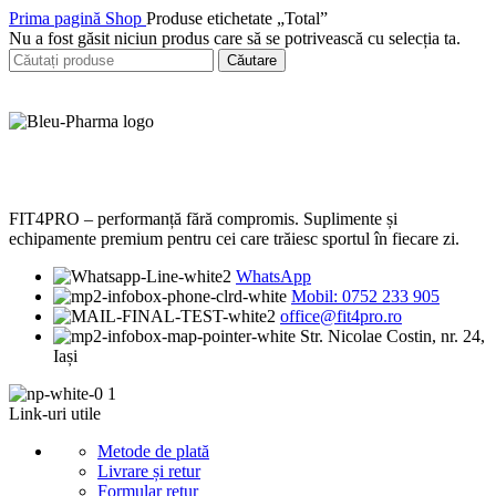
Prima pagină
Shop
Produse etichetate „Total”
Nu a fost găsit niciun produs care să se potrivească cu selecția ta.
Căutare
FIT4PRO – performanță fără compromis. Suplimente și
echipamente premium pentru cei care trăiesc sportul în fiecare zi.
WhatsApp
Mobil: 0752 233 905
office@fit4pro.ro
Str. Nicolae Costin, nr. 24,
Iași
Link-uri utile
Metode de plată
Livrare și retur
Formular retur