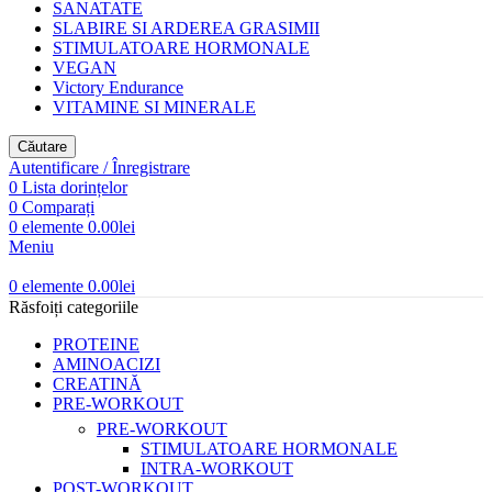
SANATATE
SLABIRE SI ARDEREA GRASIMII
STIMULATOARE HORMONALE
VEGAN
Victory Endurance
VITAMINE SI MINERALE
Căutare
Autentificare / Înregistrare
0
Lista dorințelor
0
Comparați
0
elemente
0.00
lei
Meniu
0
elemente
0.00
lei
Răsfoiți categoriile
PROTEINE
AMINOACIZI
CREATINĂ
PRE-WORKOUT
PRE-WORKOUT
STIMULATOARE HORMONALE
INTRA-WORKOUT
POST-WORKOUT