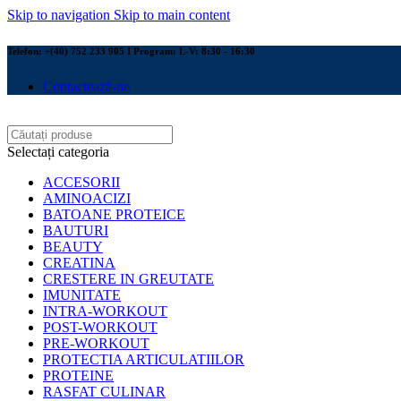
Skip to navigation
Skip to main content
Telefon: +(40) 752 233 905 I Program: L-V: 8:30 - 16:30
Contactează-ne
Selectați categoria
ACCESORII
AMINOACIZI
BATOANE PROTEICE
BAUTURI
BEAUTY
CREATINA
CRESTERE IN GREUTATE
IMUNITATE
INTRA-WORKOUT
POST-WORKOUT
PRE-WORKOUT
PROTECTIA ARTICULATIILOR
PROTEINE
RASFAT CULINAR