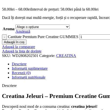
58.00
lei
–
68.00
lei
Interval de prețuri: 58.00lei până la 68.00lei
Dacă îți dorești mai multă energie, forță și o recuperare rapidă, încear
Aroma
Anulează
Cantitate Premium Pure Creatine GUMMIES
Adaugă în coș
Adaugă la comparare
Adaugă la lista de dorințe
SKU:
WD2808202501
Categorie:
CREATINA
Descriere
Informații suplimentare
Recenzii (0)
Informații nutriționale
Descriere
Creatina Jeleuri – Premium Creatine Gum
Descoperă noul mod de a consuma creatina:
creatina jeleuri
!