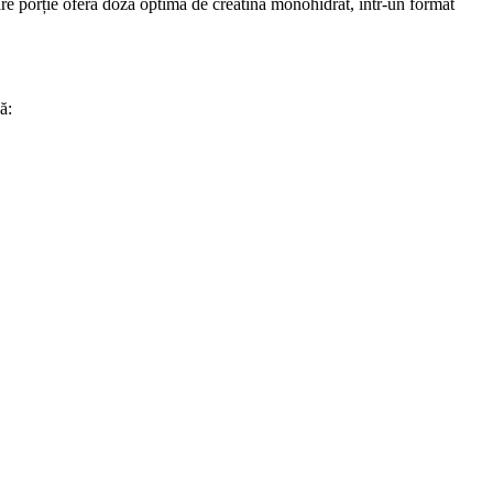
are porție oferă doza optimă de creatină monohidrat, într-un format
ă: