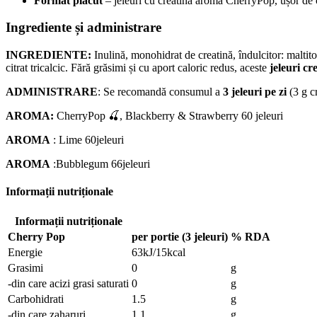
Format plăcut
– jeleuri cu creatină aromă CherryPop, ușor de 
Ingrediente și administrare
INGREDIENTE:
Inulină, monohidrat de creatină, îndulcitor: maltitol
citrat tricalcic. Fără grăsimi și cu aport caloric redus, aceste
jeleuri cr
ADMINISTRARE
: Se recomandă consumul a
3 jeleuri pe zi
(3 g c
AROMA:
CherryPop 🍒, Blackberry & Strawberry 60 jeleuri
AROMA
: Lime 60jeleuri
AROMA
:Bubblegum 66jeleuri
Informații nutriționale
Informații nutriționale
Cherry Pop
per portie (3 jeleuri)
% RDA
Energie
63kJ/15kcal
Grasimi
0
g
-din care acizi grasi saturati
0
g
Carbohidrati
1.5
g
-din care zaharuri
1.1
g