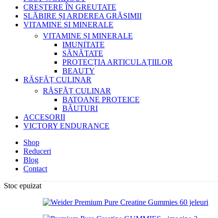
CREȘTERE ÎN GREUTATE
SLĂBIRE ȘI ARDEREA GRĂSIMII
VITAMINE SI MINERALE
VITAMINE ȘI MINERALE
IMUNITATE
SĂNĂTATE
PROTECȚIA ARTICULAȚIILOR
BEAUTY
RĂSFĂȚ CULINAR
RĂSFĂȚ CULINAR
BATOANE PROTEICE
BĂUTURI
ACCESORII
VICTORY ENDURANCE
Shop
Reduceri
Blog
Contact
Stoc epuizat