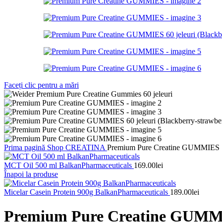
Faceți clic pentru a mări
Prima pagină
Shop
CREATINA
Premium Pure Creatine GUMMIES
MCT Oil 500 ml BalkanPharmaceuticals
169.00
lei
Înapoi la produse
Micelar Casein Protein 900g BalkanPharmaceuticals
189.00
lei
Premium Pure Creatine GUM