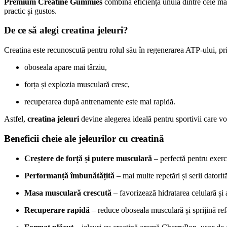
Premium Creatine Gummies
combină eficiența unuia dintre cele mai
practic și gustos.
De ce să alegi creatina jeleuri?
Creatina este recunoscută pentru rolul său în regenerarea ATP-ului, pri
oboseala apare mai târziu,
forța și explozia musculară cresc,
recuperarea după antrenamente este mai rapidă.
Astfel,
creatina jeleuri
devine alegerea ideală pentru sportivii care vor
Beneficii cheie ale jeleurilor cu creatină
Creștere de forță și putere musculară
– perfectă pentru exerc
Performanță îmbunătățită
– mai multe repetări și serii datorit
Masa musculară crescută
– favorizează hidratarea celulară și 
Recuperare rapidă
– reduce oboseala musculară și sprijină ref