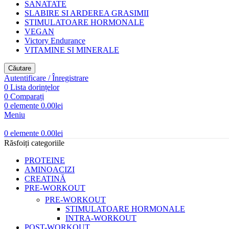
SANATATE
SLABIRE SI ARDEREA GRASIMII
STIMULATOARE HORMONALE
VEGAN
Victory Endurance
VITAMINE SI MINERALE
Căutare
Autentificare / Înregistrare
0
Lista dorințelor
0
Comparați
0
elemente
0.00
lei
Meniu
0
elemente
0.00
lei
Răsfoiți categoriile
PROTEINE
AMINOACIZI
CREATINĂ
PRE-WORKOUT
PRE-WORKOUT
STIMULATOARE HORMONALE
INTRA-WORKOUT
POST-WORKOUT