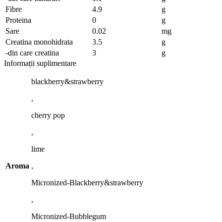
Fibre
4.9
g
Proteina
0
g
Sare
0.02
mg
Creatina monohidrata
3.5
g
-din care creatina
3
g
Informații suplimentare
blackberry&strawberry
,
cherry pop
,
lime
Aroma
,
Micronized-Blackberry&strawberry
,
Micronized-Bubblegum