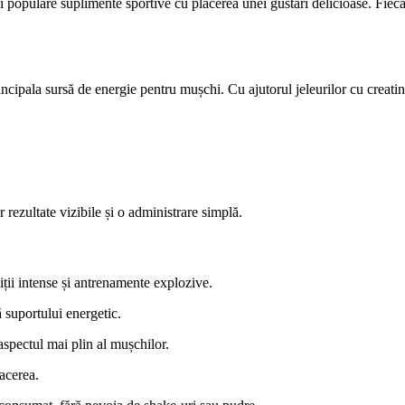
 populare suplimente sportive cu plăcerea unei gustări delicioase. Fiec
ncipala sursă de energie pentru mușchi. Cu ajutorul jeleurilor cu creatin
 rezultate vizibile și o administrare simplă.
iții intense și antrenamente explozive.
ă suportului energetic.
aspectul mai plin al mușchilor.
acerea.