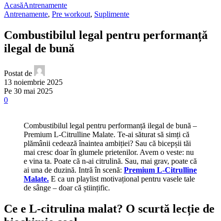
Acasă
Antrenamente
Antrenamente
,
Pre workout
,
Suplimente
Combustibilul legal pentru performanță
ilegal de bună
Postat de
13 noiembrie 2025
Pe 30 mai 2025
0
Combustibilul legal pentru performanță ilegal de bună –
Premium L-Citrulline Malate. Te-ai săturat să simți că
plămânii cedează înaintea ambiției? Sau că bicepșii tăi
mai cresc doar în glumele prietenilor. Avem o veste: nu
e vina ta. Poate că n-ai citrulină. Sau, mai grav, poate că
ai una de duzină. Intră în scenă:
Premium L-Citrulline
Malate.
E ca un playlist motivațional pentru vasele tale
de sânge – doar că științific.
Ce e L-citrulina malat? O scurtă lecție de