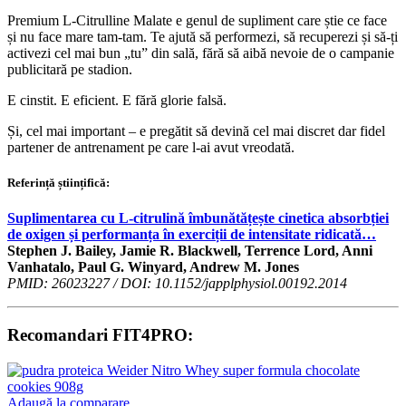
Premium L-Citrulline Malate e genul de supliment care știe ce face
și nu face mare tam-tam. Te ajută să performezi, să recuperezi și să-ți
activezi cel mai bun „tu” din sală, fără să aibă nevoie de o campanie
publicitară pe stadion.
E cinstit. E eficient. E fără glorie falsă.
Și, cel mai important – e pregătit să devină cel mai discret dar fidel
partener de antrenament pe care l-ai avut vreodată.
Referință științifică:
Suplimentarea cu L-citrulină îmbunătățește cinetica absorbției
de oxigen și performanța în exerciții de intensitate ridicată…
Stephen J. Bailey, Jamie R. Blackwell, Terrence Lord, Anni
Vanhatalo, Paul G. Winyard, Andrew M. Jones
PMID: 26023227 / DOI: 10.1152/japplphysiol.00192.2014
Recomandari FIT4PRO:
Adaugă la comparare