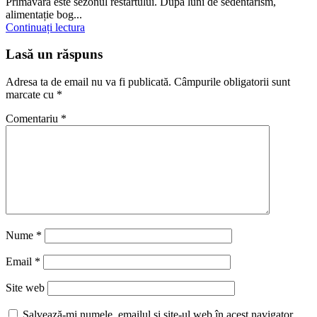
Primăvara este sezonul restartului. După luni de sedentarism,
alimentație bog...
Continuați lectura
Lasă un răspuns
Adresa ta de email nu va fi publicată.
Câmpurile obligatorii sunt
marcate cu
*
Comentariu
*
Nume
*
Email
*
Site web
Salvează-mi numele, emailul și site-ul web în acest navigator