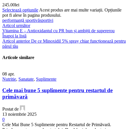
245.00
lei
Selectează opțiunile
Acest produs are mai multe variații. Opțiunile
pot fi alese în pagina produsului.
performanță sportivă
sportivi
Articol următor
Vitamina E – Antioxidantul cu PR bun și ambiții de supererou
Înapoi la listă
Articol anterior
De ce Minoxidil 5% spray chiar funcționează pentru
părul tău
Articole similare
08
apr.
Nutritie
,
Sanatate
,
Suplimente
Cele mai bune 5 suplimente pentru restartul de
primăvară
Postat de
13 noiembrie 2025
0
Cele Mai Bune 5 Suplimente pentru Restartul de Primăvară.