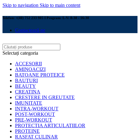
Skip to navigation
Skip to main content
Telefon: +(40) 752 233 905 I Program: L-V: 8:30 - 16:30
Contactează-ne
Selectați categoria
ACCESORII
AMINOACIZI
BATOANE PROTEICE
BAUTURI
BEAUTY
CREATINA
CRESTERE IN GREUTATE
IMUNITATE
INTRA-WORKOUT
POST-WORKOUT
PRE-WORKOUT
PROTECTIA ARTICULATIILOR
PROTEINE
RASFAT CULINAR