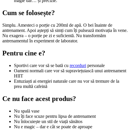
magie dar… și precizie.
Cum se folosește?
Simplu. Amesteci o porție cu 200ml de apă. O bei înainte de
antrenament. Apoi aștepți să simți cum îți pulsează motivația în vene.
Nu exagera – o porție pe zi e suficientă. Nu transformăm
antrenamentul în experiment de laborator.
Pentru cine e?
Sportivi care vor să se bată cu
recorduri
personale
Oameni normali care vor să supraviețuiască unui antrenament
HIIT
Entuziaști ai energiei naturale care nu vor să tremure de la
prea multă cafeină
Ce nu face acest produs?
Nu spală vase
Nu îți face scuze pentru lipsa de antrenament
Nu înlocuiește un stil de viață sănătos
Nu e magic – dar e cât se poate de aproape