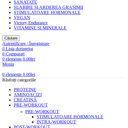
SANATATE
SLABIRE SI ARDEREA GRASIMII
STIMULATOARE HORMONALE
VEGAN
Victory Endurance
VITAMINE SI MINERALE
Căutare
Autentificare / Înregistrare
0
Lista dorințelor
0
Comparați
0
elemente
0.00
lei
Meniu
0
elemente
0.00
lei
Răsfoiți categoriile
PROTEINE
AMINOACIZI
CREATINĂ
PRE-WORKOUT
PRE-WORKOUT
STIMULATOARE HORMONALE
INTRA-WORKOUT
POST-WORKOUT