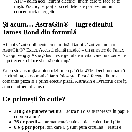
ATP – adică acel „curent electric” intern care te face să te
miști. Practic, iei porția, și celulele tale pornesc un mini
concert rock energetic.
Și acum… AstraGin® – ingredientul
James Bond din formulă
Ai mai văzut suplimente cu citrulină. Dar ai văzut vreunul cu
AstraGin®? Exact. Această plantă magică – un amestec de Panax
Notoginseng și Astragalus – este genul de invitat care nu doar vine
la petrecere, ci face și curățenie după.
Ea crește absorbția aminoacizilor cu până la 45%. Deci nu doar că
iei citrulina, dar corpul chiar o folosește. E ca diferența dintre a
comanda pizza și a primi efectiv pizza. AstraGin e livratorul care îți
aduce nutrientul la ușă.
Ce primești în cutie?
310 g de pulbere neutră
– adică nu o să te izbească în papile
cu vreo aromă
36 de porții
– antrenamentele tale au deja calendarul plin
8.6 g per porție,
din care 6 g sunt pură citrulină – restul e