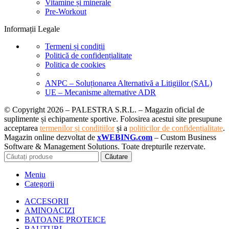
Vitamine și minerale
Pre-Workout
Informații Legale
Termeni și condiții
Politică de confidențialitate
Politica de cookies
ANPC – Soluționarea Alternativă a Litigiilor (SAL)
UE – Mecanisme alternative ADR
© Copyright 2026 – PALESTRA S.R.L. – Magazin oficial de
suplimente și echipamente sportive. Folosirea acestui site presupune
acceptarea
termenilor și condițiilor
și a
politicilor de confidențialitate
.
Magazin online dezvoltat de
xWEBING.com
– Custom Business
Software & Management Solutions. Toate drepturile rezervate.
Căutare
Meniu
Categorii
ACCESORII
AMINOACIZI
BATOANE PROTEICE
BAUTURI