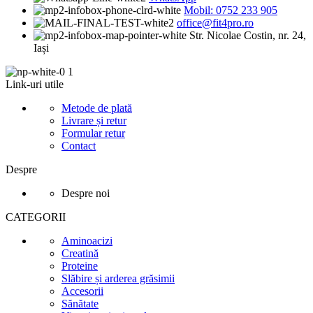
Mobil: 0752 233 905
office@fit4pro.ro
Str. Nicolae Costin, nr. 24,
Iași
Link-uri utile
Metode de plată
Livrare și retur
Formular retur
Contact
Despre
Despre noi
CATEGORII
Aminoacizi
Creatină
Proteine
Slăbire și arderea grăsimii
Accesorii
Sănătate