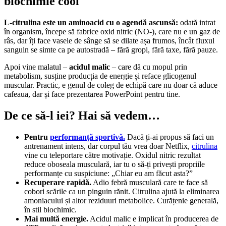
biochimie cool
L-citrulina este un aminoacid cu o agendă ascunsă:
odată intrat
în organism, începe să fabrice oxid nitric (NO-), care nu e un gaz de
râs, dar îți face vasele de sânge să se dilate așa frumos, încât fluxul
sanguin se simte ca pe autostradă – fără gropi, fără taxe, fără pauze.
Apoi vine malatul –
acidul malic
– care dă cu mopul prin
metabolism, susține producția de energie și reface glicogenul
muscular. Practic, e genul de coleg de echipă care nu doar că aduce
cafeaua, dar și face prezentarea PowerPoint pentru tine.
De ce să-l iei? Hai să vedem…
Pentru
performanță sportivă.
Dacă ți-ai propus să faci un
antrenament intens, dar corpul tău vrea doar Netflix,
citrulina
vine cu teleportare către motivație. Oxidul nitric rezultat
reduce oboseala musculară, iar tu o să-ți privești propriile
performanțe cu suspiciune: „Chiar eu am făcut asta?”
Recuperare rapidă.
Adio febră musculară care te face să
cobori scările ca un pinguin rănit. Citrulina ajută la eliminarea
amoniacului și altor reziduuri metabolice. Curățenie generală,
în stil biochimic.
Mai multă energie.
Acidul malic e implicat în producerea de