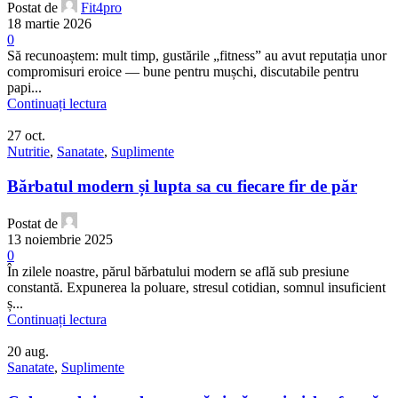
Postat de
Fit4pro
18 martie 2026
0
Să recunoaștem: mult timp, gustările „fitness” au avut reputația unor
compromisuri eroice — bune pentru mușchi, discutabile pentru
papi...
Continuați lectura
27
oct.
Nutritie
,
Sanatate
,
Suplimente
Bărbatul modern și lupta sa cu fiecare fir de păr
Postat de
13 noiembrie 2025
0
În zilele noastre, părul bărbatului modern se află sub presiune
constantă. Expunerea la poluare, stresul cotidian, somnul insuficient
ș...
Continuați lectura
20
aug.
Sanatate
,
Suplimente