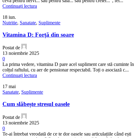
ceva pentru nervi... sau pentru sală... sau pentru creier...", fel...
Continuați lectura
18
iun.
Nutritie
,
Sanatate
,
Suplimente
Vitamina D: Forță din soare
Postat de
13 noiembrie 2025
0
La prima vedere, vitamina D pare acel supliment care stă cuminte în
colțul raftului, cu aer de pensionar respectabil. Toți o asociază c...
Continuați lectura
17
mai
Sanatate
,
Suplimente
Cum slăbește stresul oasele
Postat de
13 noiembrie 2025
0
Te-ai întrebat vreodată de ce te dor oasele sau articulațiile când ești