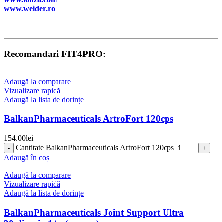
www.weider.ro
Recomandari FIT4PRO:
Adaugă la comparare
Vizualizare rapidă
Adaugă la lista de dorințe
BalkanPharmaceuticals ArtroFort 120cps
154.00
lei
Cantitate BalkanPharmaceuticals ArtroFort 120cps
Adaugă în coș
Adaugă la comparare
Vizualizare rapidă
Adaugă la lista de dorințe
BalkanPharmaceuticals Joint Support Ultra