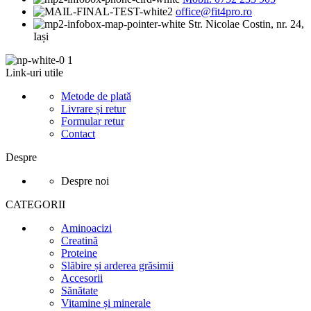
office@fit4pro.ro
Str. Nicolae Costin, nr. 24,
Iași
Link-uri utile
Metode de plată
Livrare și retur
Formular retur
Contact
Despre
Despre noi
CATEGORII
Aminoacizi
Creatină
Proteine
Slăbire și arderea grăsimii
Accesorii
Sănătate
Vitamine și minerale