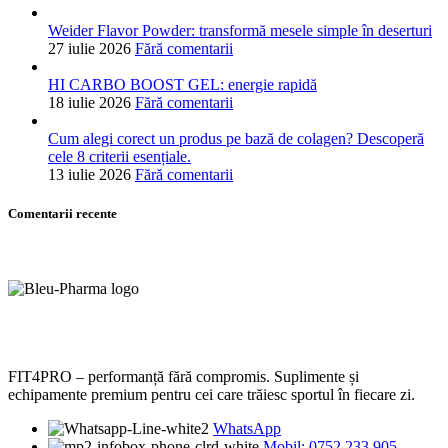
Weider Flavor Powder: transformă mesele simple în deserturi
27 iulie 2026
Fără comentarii
HI CARBO BOOST GEL: energie rapidă
18 iulie 2026
Fără comentarii
Cum alegi corect un produs pe bază de colagen? Descoperă
cele 8 criterii esențiale.
13 iulie 2026
Fără comentarii
Comentarii recente
FIT4PRO – performanță fără compromis. Suplimente și
echipamente premium pentru cei care trăiesc sportul în fiecare zi.
WhatsApp
Mobil: 0752 233 905