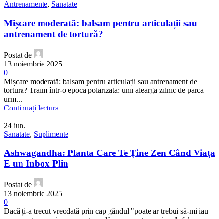
Antrenamente
,
Sanatate
Mișcare moderată: balsam pentru articulații sau
antrenament de tortură?
Postat de
13 noiembrie 2025
0
Mișcare moderată: balsam pentru articulații sau antrenament de
tortură? Trăim într-o epocă polarizată: unii aleargă zilnic de parcă
urm...
Continuați lectura
24
iun.
Sanatate
,
Suplimente
Ashwagandha: Planta Care Te Ține Zen Când Viața
E un Inbox Plin
Postat de
13 noiembrie 2025
0
Dacă ți-a trecut vreodată prin cap gândul "poate ar trebui să-mi iau