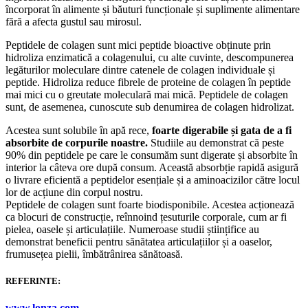
încorporat în alimente și băuturi funcționale și suplimente alimentare
fără a afecta gustul sau mirosul.
Peptidele de colagen sunt mici peptide bioactive obținute prin
hidroliza enzimatică a colagenului, cu alte cuvinte, descompunerea
legăturilor moleculare dintre catenele de colagen individuale și
peptide. Hidroliza reduce fibrele de proteine de colagen în peptide
mai mici cu o greutate moleculară mai mică. Peptidele de colagen
sunt, de asemenea, cunoscute sub denumirea de colagen hidrolizat.
Acestea sunt solubile în apă rece,
foarte digerabile și gata de a fi
absorbite de corpurile noastre.
Studiile au demonstrat că peste
90% din peptidele pe care le consumăm sunt digerate și absorbite în
interior la câteva ore după consum. Această absorbție rapidă asigură
o livrare eficientă a peptidelor esențiale și a aminoacizilor către locul
lor de acțiune din corpul nostru.
Peptidele de colagen sunt foarte biodisponibile. Acestea acționează
ca blocuri de construcție, reînnoind țesuturile corporale, cum ar fi
pielea, oasele și articulațiile. Numeroase studii științifice au
demonstrat beneficii pentru sănătatea articulațiilor și a oaselor,
frumusețea pielii, îmbătrânirea sănătoasă.
REFERINTE:
www.lonza.com