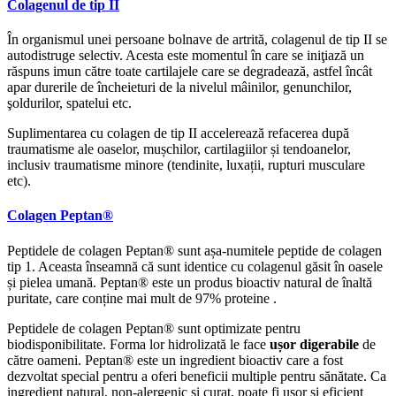
Colagenul de tip II
În organismul unei persoane bolnave de artrită, colagenul de tip II se
autodistruge selectiv. Acesta este momentul în care se iniţiază un
răspuns imun către toate cartilajele care se degradează, astfel încât
apar durerile de încheieturi de la nivelul mâinilor, genunchilor,
şoldurilor, spatelui etc.
Suplimentarea cu colagen de tip II accelerează refacerea după
traumatisme ale oaselor, mușchilor, cartilagiilor și tendoanelor,
inclusiv traumatisme minore (tendinite, luxații, rupturi musculare
etc).
Colagen Peptan®
Peptidele de colagen Peptan® sunt așa-numitele peptide de colagen
tip 1. Aceasta înseamnă că sunt identice cu colagenul găsit în oasele
și pielea umană. Peptan® este un produs bioactiv natural de înaltă
puritate, care conține mai mult de 97% proteine .
Peptidele de colagen Peptan® sunt optimizate pentru
biodisponibilitate. Forma lor hidrolizată le face
ușor digerabile
de
către oameni. Peptan® este un ingredient bioactiv care a fost
dezvoltat special pentru a oferi beneficii multiple pentru sănătate. Ca
ingredient natural, non-alergenic și curat, poate fi ușor și eficient