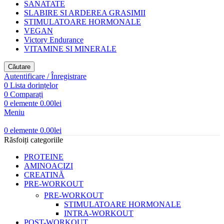
SANATATE
SLABIRE SI ARDEREA GRASIMII
STIMULATOARE HORMONALE
VEGAN
Victory Endurance
VITAMINE SI MINERALE
Căutare
Autentificare / Înregistrare
0
Lista dorințelor
0
Comparați
0
elemente
0.00
lei
Meniu
0
elemente
0.00
lei
Răsfoiți categoriile
PROTEINE
AMINOACIZI
CREATINĂ
PRE-WORKOUT
PRE-WORKOUT
STIMULATOARE HORMONALE
INTRA-WORKOUT
POST-WORKOUT