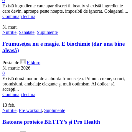
0
Există ingrediente care apar discret în beauty și există ingrediente
care devin, aproape peste noapte, imposibil de ignorat. Colagenul ...
Continuați lectura
31
mart.
Nutritie
,
Sanatate
,
Suplimente
Frumusețea nu e magie. E biochimie (dar una bine
aleasă)
Postat de
Fit4pro
31 martie 2026
0
Există două moduri de a aborda frumusețea. Primul: creme, seruri,
promisiuni, ambalaje elegante și mult optimism. Al doilea: să
accepți...
Continuați lectura
13
feb.
Nutritie
,
Pre workout
,
Suplimente
Batoane proteice BETTY’s și Pro Health