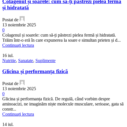
Colagenul și soarele: cum să-ți păstrezi pielea fermă
și hidratată
Postat de
13 noiembrie 2025
0
Colagenul și soarele: cum să-ți păstrezi pielea fermă și hidratată.
Trăim într-o eră în care expunerea la soare e simultan prieten și d...
Continuați lectura
16
iul.
Nutritie
,
Sanatate
,
Suplimente
Glicina și performanța fizică
Postat de
13 noiembrie 2025
0
Glicina și performanța fizică. De regulă, când vorbim despre
aminoacizi, ne imaginăm niște molecule musculare, serioase, gata să
constr...
Continuați lectura
14
iul.