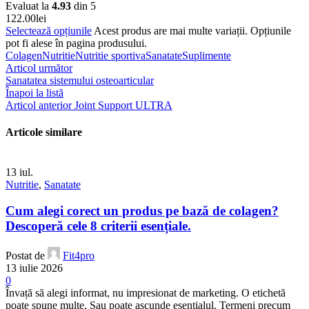
Evaluat la
4.93
din 5
122.00
lei
Selectează opțiunile
Acest produs are mai multe variații. Opțiunile
pot fi alese în pagina produsului.
Colagen
Nutritie
Nutritie sportiva
Sanatate
Suplimente
Articol următor
Sanatatea sistemului osteoarticular
Înapoi la listă
Articol anterior
Joint Support ULTRA
Articole similare
13
iul.
Nutritie
,
Sanatate
Cum alegi corect un produs pe bază de colagen?
Descoperă cele 8 criterii esențiale.
Postat de
Fit4pro
13 iulie 2026
0
Învață să alegi informat, nu impresionat de marketing. O etichetă
poate spune multe. Sau poate ascunde esențialul. Termeni precum