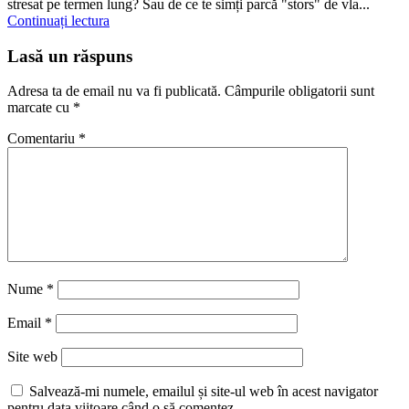
stresat pe termen lung? Sau de ce te simți parcă "stors" de vla...
Continuați lectura
Lasă un răspuns
Adresa ta de email nu va fi publicată.
Câmpurile obligatorii sunt
marcate cu
*
Comentariu
*
Nume
*
Email
*
Site web
Salvează-mi numele, emailul și site-ul web în acest navigator
pentru data viitoare când o să comentez.