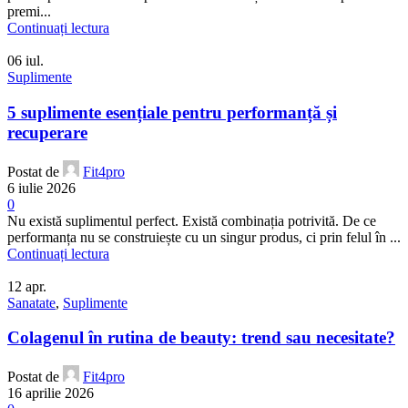
premi...
Continuați lectura
06
iul.
Suplimente
5 suplimente esențiale pentru performanță și
recuperare
Postat de
Fit4pro
6 iulie 2026
0
Nu există suplimentul perfect. Există combinația potrivită. De ce
performanța nu se construiește cu un singur produs, ci prin felul în ...
Continuați lectura
12
apr.
Sanatate
,
Suplimente
Colagenul în rutina de beauty: trend sau necesitate?
Postat de
Fit4pro
16 aprilie 2026