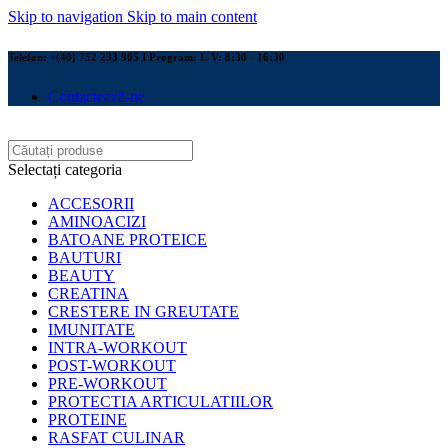
Skip to navigation
Skip to main content
Telefon: +(40) 752 233 905 I Program: L-V: 8:30 - 16:30
Contactează-ne
Selectați categoria
ACCESORII
AMINOACIZI
BATOANE PROTEICE
BAUTURI
BEAUTY
CREATINA
CRESTERE IN GREUTATE
IMUNITATE
INTRA-WORKOUT
POST-WORKOUT
PRE-WORKOUT
PROTECTIA ARTICULATIILOR
PROTEINE
RASFAT CULINAR