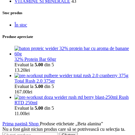
VITAMINE SI MINERALE
43
Stoc produs
În stoc
Produse apreciate
32% Protein Bar 60gr
Evaluat la
5.00
din 5
13.20
lei
Total Rush 2.0 375gr
Evaluat la
5.00
din 5
167.00
lei
Rush
RTD 250ml
Evaluat la
5.00
din 5
11.00
lei
Prima pagină
Shop
Produse etichetate „Beta alanina”
Nu a fost găsit niciun produs care să se potrivească cu selecția ta.