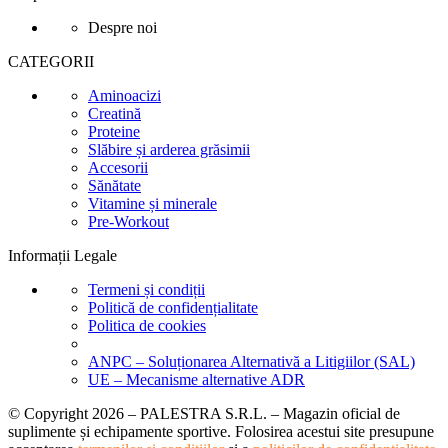
Despre noi
CATEGORII
Aminoacizi
Creatină
Proteine
Slăbire și arderea grăsimii
Accesorii
Sănătate
Vitamine și minerale
Pre-Workout
Informații Legale
Termeni și condiții
Politică de confidențialitate
Politica de cookies
ANPC – Soluționarea Alternativă a Litigiilor (SAL)
UE – Mecanisme alternative ADR
© Copyright 2026 – PALESTRA S.R.L. – Magazin oficial de
suplimente și echipamente sportive. Folosirea acestui site presupune