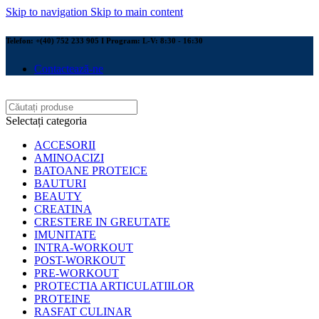
Skip to navigation
Skip to main content
Telefon: +(40) 752 233 905 I Program: L-V: 8:30 - 16:30
Contactează-ne
Selectați categoria
ACCESORII
AMINOACIZI
BATOANE PROTEICE
BAUTURI
BEAUTY
CREATINA
CRESTERE IN GREUTATE
IMUNITATE
INTRA-WORKOUT
POST-WORKOUT
PRE-WORKOUT
PROTECTIA ARTICULATIILOR
PROTEINE
RASFAT CULINAR