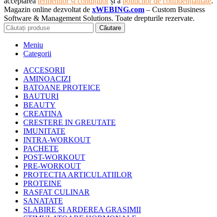
acceptarea
termenilor și condițiilor
și a
politicilor de confidențialitate
.
Magazin online dezvoltat de
xWEBING.com
– Custom Business
Software & Management Solutions. Toate drepturile rezervate.
Căutare
Meniu
Categorii
ACCESORII
AMINOACIZI
BATOANE PROTEICE
BAUTURI
BEAUTY
CREATINA
CRESTERE IN GREUTATE
IMUNITATE
INTRA-WORKOUT
PACHETE
POST-WORKOUT
PRE-WORKOUT
PROTECTIA ARTICULATIILOR
PROTEINE
RASFAT CULINAR
SANATATE
SLABIRE SI ARDEREA GRASIMII