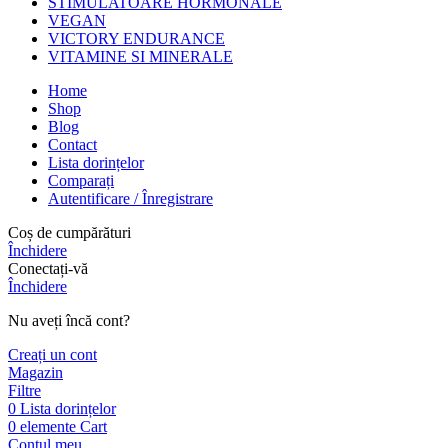
STIMULATOARE HORMONALE
VEGAN
VICTORY ENDURANCE
VITAMINE SI MINERALE
Home
Shop
Blog
Contact
Lista dorințelor
Comparați
Autentificare / Înregistrare
Coș de cumpărături
Închidere
Conectați-vă
Închidere
Nu aveți încă cont?
Creați un cont
Magazin
Filtre
0
Lista dorințelor
0
elemente
Cart
Contul meu