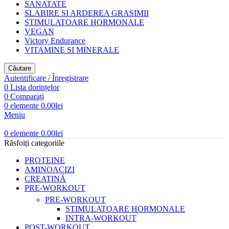
SANATATE
SLABIRE SI ARDEREA GRASIMII
STIMULATOARE HORMONALE
VEGAN
Victory Endurance
VITAMINE SI MINERALE
Căutare
Autentificare / Înregistrare
0
Lista dorințelor
0
Comparați
0
elemente
0.00
lei
Meniu
0
elemente
0.00
lei
Răsfoiți categoriile
PROTEINE
AMINOACIZI
CREATINĂ
PRE-WORKOUT
PRE-WORKOUT
STIMULATOARE HORMONALE
INTRA-WORKOUT
POST-WORKOUT