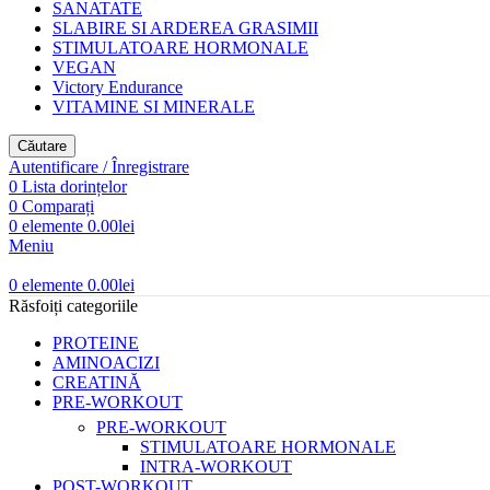
SANATATE
SLABIRE SI ARDEREA GRASIMII
STIMULATOARE HORMONALE
VEGAN
Victory Endurance
VITAMINE SI MINERALE
Căutare
Autentificare / Înregistrare
0
Lista dorințelor
0
Comparați
0
elemente
0.00
lei
Meniu
0
elemente
0.00
lei
Răsfoiți categoriile
PROTEINE
AMINOACIZI
CREATINĂ
PRE-WORKOUT
PRE-WORKOUT
STIMULATOARE HORMONALE
INTRA-WORKOUT
POST-WORKOUT