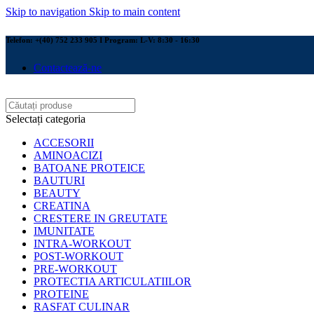
Skip to navigation
Skip to main content
Telefon: +(40) 752 233 905 I Program: L-V: 8:30 - 16:30
Contactează-ne
Selectați categoria
ACCESORII
AMINOACIZI
BATOANE PROTEICE
BAUTURI
BEAUTY
CREATINA
CRESTERE IN GREUTATE
IMUNITATE
INTRA-WORKOUT
POST-WORKOUT
PRE-WORKOUT
PROTECTIA ARTICULATIILOR
PROTEINE
RASFAT CULINAR