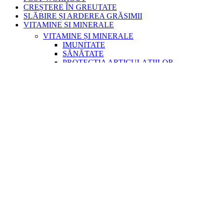
CREȘTERE ÎN GREUTATE
SLĂBIRE ȘI ARDEREA GRĂSIMII
VITAMINE SI MINERALE
VITAMINE ȘI MINERALE
IMUNITATE
SĂNĂTATE
PROTECȚIA ARTICULAȚIILOR
BEAUTY
RĂSFĂȚ CULINAR
RĂSFĂȚ CULINAR
BATOANE PROTEICE
BĂUTURI
ACCESORII
VICTORY ENDURANCE
Shop
Reduceri
Blog
Contact
Benefit Nutrition