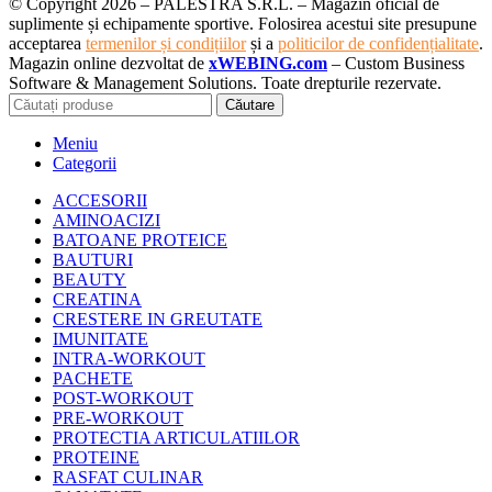
© Copyright 2026 – PALESTRA S.R.L. – Magazin oficial de
suplimente și echipamente sportive. Folosirea acestui site presupune
acceptarea
termenilor și condițiilor
și a
politicilor de confidențialitate
.
Magazin online dezvoltat de
xWEBING.com
– Custom Business
Software & Management Solutions. Toate drepturile rezervate.
Căutare
Meniu
Categorii
ACCESORII
AMINOACIZI
BATOANE PROTEICE
BAUTURI
BEAUTY
CREATINA
CRESTERE IN GREUTATE
IMUNITATE
INTRA-WORKOUT
PACHETE
POST-WORKOUT
PRE-WORKOUT
PROTECTIA ARTICULATIILOR
PROTEINE
RASFAT CULINAR