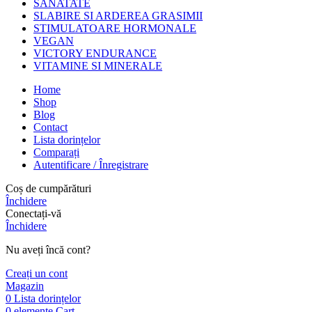
SANATATE
SLABIRE SI ARDEREA GRASIMII
STIMULATOARE HORMONALE
VEGAN
VICTORY ENDURANCE
VITAMINE SI MINERALE
Home
Shop
Blog
Contact
Lista dorințelor
Comparați
Autentificare / Înregistrare
Coș de cumpărături
Închidere
Conectați-vă
Închidere
Nu aveți încă cont?
Creați un cont
Magazin
0
Lista dorințelor
0
elemente
Cart