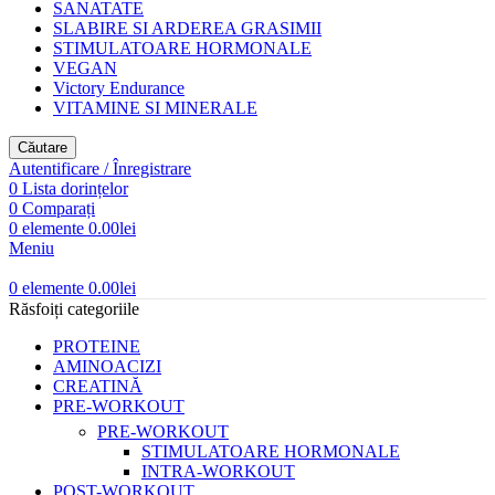
SANATATE
SLABIRE SI ARDEREA GRASIMII
STIMULATOARE HORMONALE
VEGAN
Victory Endurance
VITAMINE SI MINERALE
Căutare
Autentificare / Înregistrare
0
Lista dorințelor
0
Comparați
0
elemente
0.00
lei
Meniu
0
elemente
0.00
lei
Răsfoiți categoriile
PROTEINE
AMINOACIZI
CREATINĂ
PRE-WORKOUT
PRE-WORKOUT
STIMULATOARE HORMONALE
INTRA-WORKOUT
POST-WORKOUT