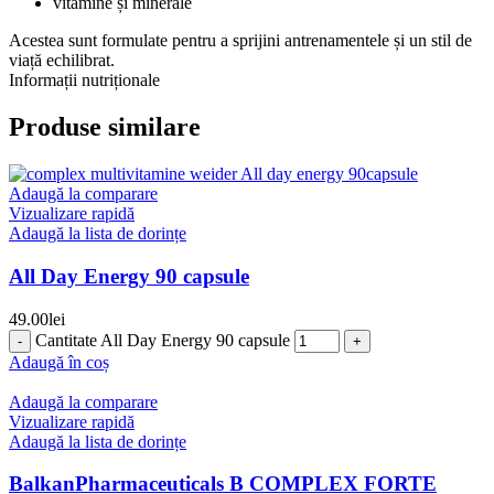
vitamine și minerale
Acestea sunt formulate pentru a sprijini antrenamentele și un stil de
viață echilibrat.
Informații nutriționale
Produse similare
Adaugă la comparare
Vizualizare rapidă
Adaugă la lista de dorințe
All Day Energy 90 capsule
49.00
lei
Cantitate All Day Energy 90 capsule
Adaugă în coș
Adaugă la comparare
Vizualizare rapidă
Adaugă la lista de dorințe
BalkanPharmaceuticals B COMPLEX FORTE