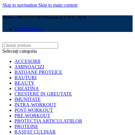
Skip to navigation
Skip to main content
Telefon: +(40) 752 233 905 I Program: L-V: 8:30 - 16:30
Contactează-ne
Selectați categoria
ACCESORII
AMINOACIZI
BATOANE PROTEICE
BAUTURI
BEAUTY
CREATINA
CRESTERE IN GREUTATE
IMUNITATE
INTRA-WORKOUT
POST-WORKOUT
PRE-WORKOUT
PROTECTIA ARTICULATIILOR
PROTEINE
RASFAT CULINAR