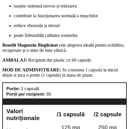
susține sistemul nervos și relaxarea
contribuie la funcționarea normală a mușchilor
reduce oboseala și stresul
poate îmbunătăți calitatea somnului
Benefit Magneziu Bisglicinat
este alegerea ideală pentru echilibru,
recuperare și o stare de bine zilnică.
AMBALAJ:
Recipient din plastic cu 60 capsule.
MOD DE ADMINISTRARE:
Se consuma 1 capsula la micul
dejun si inca o portie (1 capsula) la masa de pranz.
Porție:
1 capsulă
Porții per recipient:
60
Valori
/1 capsulă
/2 capsule
nutriționale
125 mg
250 mg