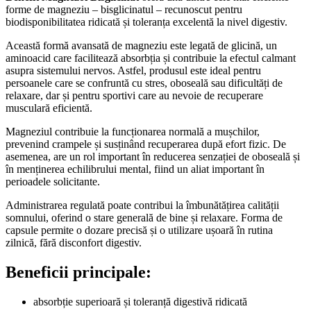
forme de magneziu – bisglicinatul – recunoscut pentru
biodisponibilitatea ridicată și toleranța excelentă la nivel digestiv.
Această formă avansată de magneziu este legată de glicină, un
aminoacid care facilitează absorbția și contribuie la efectul calmant
asupra sistemului nervos. Astfel, produsul este ideal pentru
persoanele care se confruntă cu stres, oboseală sau dificultăți de
relaxare, dar și pentru sportivi care au nevoie de recuperare
musculară eficientă.
Magneziul contribuie la funcționarea normală a mușchilor,
prevenind crampele și susținând recuperarea după efort fizic. De
asemenea, are un rol important în reducerea senzației de oboseală și
în menținerea echilibrului mental, fiind un aliat important în
perioadele solicitante.
Administrarea regulată poate contribui la îmbunătățirea calității
somnului, oferind o stare generală de bine și relaxare. Forma de
capsule permite o dozare precisă și o utilizare ușoară în rutina
zilnică, fără disconfort digestiv.
Beneficii principale:
absorbție superioară și toleranță digestivă ridicată