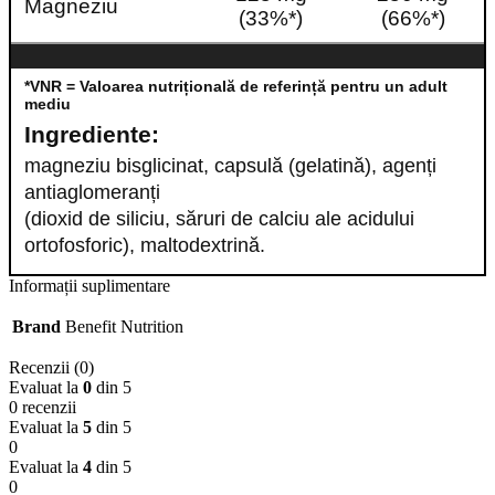
Magneziu
(33%*)
(66%*)
*VNR = Valoarea nutrițională de referință pentru un adult
mediu
Ingrediente:
magneziu bisglicinat, capsulă (gelatină), agenți
antiaglomeranți
(dioxid de siliciu, săruri de calciu ale acidului
ortofosforic), maltodextrină.
Informații suplimentare
Brand
Benefit Nutrition
Recenzii (0)
Evaluat la
0
din 5
0 recenzii
Evaluat la
5
din 5
0
Evaluat la
4
din 5
0