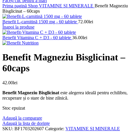
Faceți clic pentru a mări
Prima pagină
Shop
VITAMINE SI MINERALE
Benefit Magneziu
Bisglicinat – 60caps
Benefit L-carnitină 1500 mg - 60 tablete
72.00
lei
Înapoi la produse
Benefit Vitamina C + D3 - 60 tablete
36.00
lei
Benefit Magneziu Bisglicinat –
60caps
42.00
lei
Benefit Magneziu Bisglicinat
este alegerea ideală pentru echilibru,
recuperare și o stare de bine zilnică.
Stoc epuizat
Adaugă la comparare
Adaugă la lista de dorințe
SKU:
BF1703202607
Categorie:
VITAMINE SI MINERALE