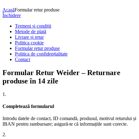
Acasă
Formular retur produse
Închidere
Termeni și condiții
Metode de plată
Livrare și retur
Politica cookie
Formular retur produse
Politica de confidențialitate
Contact
Formular Retur Weider – Returnare
produse în 14 zile
1.
Completează formularul
Introdu datele de contact, ID comandă, produsul, motivul returului și
IBAN pentru rambursare; asigură-te că informațiile sunt corecte.
2.