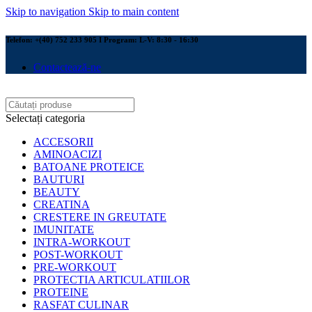
Skip to navigation
Skip to main content
Telefon: +(40) 752 233 905 I Program: L-V: 8:30 - 16:30
Contactează-ne
Selectați categoria
ACCESORII
AMINOACIZI
BATOANE PROTEICE
BAUTURI
BEAUTY
CREATINA
CRESTERE IN GREUTATE
IMUNITATE
INTRA-WORKOUT
POST-WORKOUT
PRE-WORKOUT
PROTECTIA ARTICULATIILOR
PROTEINE
RASFAT CULINAR