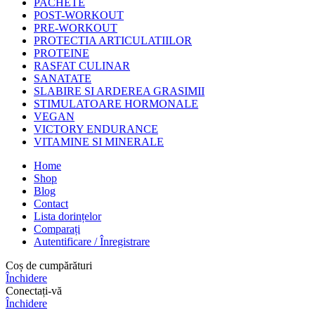
PACHETE
POST-WORKOUT
PRE-WORKOUT
PROTECTIA ARTICULATIILOR
PROTEINE
RASFAT CULINAR
SANATATE
SLABIRE SI ARDEREA GRASIMII
STIMULATOARE HORMONALE
VEGAN
VICTORY ENDURANCE
VITAMINE SI MINERALE
Home
Shop
Blog
Contact
Lista dorințelor
Comparați
Autentificare / Înregistrare
Coș de cumpărături
Închidere
Conectați-vă
Închidere