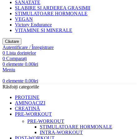
SANATATE
SLABIRE SI ARDEREA GRASIMII
STIMULATOARE HORMONALE
VEGAN
Victory Endurance
VITAMINE SI MINERALE
Căutare
Autentificare / Înregistrare
0
Lista dorințelor
0
Comparați
0
elemente
0.00
lei
Meniu
0
elemente
0.00
lei
Răsfoiți categoriile
PROTEINE
AMINOACIZI
CREATINĂ
PRE-WORKOUT
PRE-WORKOUT
STIMULATOARE HORMONALE
INTRA-WORKOUT
POST-WORKOUT