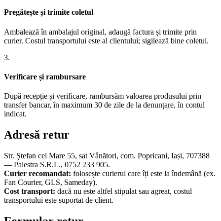
Pregătește și trimite coletul
Ambalează în ambalajul original, adaugă factura și trimite prin
curier. Costul transportului este al clientului; sigilează bine coletul.
3.
Verificare și rambursare
După recepție și verificare, rambursăm valoarea produsului prin
transfer bancar, în maximum 30 de zile de la denunțare, în contul
indicat.
Adresă retur
Str. Ștefan cel Mare 55, sat Vânători, com. Popricani, Iași, 707388
— Palestra S.R.L., 0752 233 905.
Curier recomandat:
folosește curierul care îți este la îndemână (ex.
Fan Courier, GLS, Sameday).
Cost transport:
dacă nu este altfel stipulat sau agreat, costul
transportului este suportat de client.
Formular retur