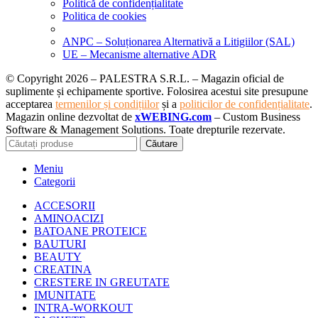
Politică de confidențialitate
Politica de cookies
ANPC – Soluționarea Alternativă a Litigiilor (SAL)
UE – Mecanisme alternative ADR
© Copyright 2026 – PALESTRA S.R.L. – Magazin oficial de
suplimente și echipamente sportive. Folosirea acestui site presupune
acceptarea
termenilor și condițiilor
și a
politicilor de confidențialitate
.
Magazin online dezvoltat de
xWEBING.com
– Custom Business
Software & Management Solutions. Toate drepturile rezervate.
Căutare
Meniu
Categorii
ACCESORII
AMINOACIZI
BATOANE PROTEICE
BAUTURI
BEAUTY
CREATINA
CRESTERE IN GREUTATE
IMUNITATE
INTRA-WORKOUT