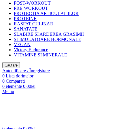
POST-WORKOUT
PRE-WORKOUT
PROTECTIA ARTICULATIILOR
PROTEINE
RASFAT CULINAR
SANATATE
SLABIRE SI ARDEREA GRASIMII
STIMULATOARE HORMONALE
VEGAN
Victory Endurance
VITAMINE SI MINERALE
Căutare
Autentificare / Înregistrare
0
Lista dorințelor
0
Comparați
0
elemente
0.00
lei
Meniu
0
elemente
0.00
lei