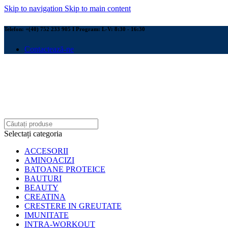
Skip to navigation
Skip to main content
Telefon: +(40) 752 233 905 I Program: L-V: 8:30 - 16:30
Contactează-ne
Selectați categoria
ACCESORII
AMINOACIZI
BATOANE PROTEICE
BAUTURI
BEAUTY
CREATINA
CRESTERE IN GREUTATE
IMUNITATE
INTRA-WORKOUT