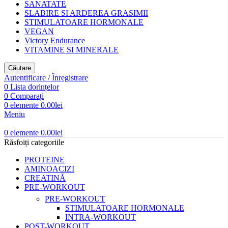
SANATATE
SLABIRE SI ARDEREA GRASIMII
STIMULATOARE HORMONALE
VEGAN
Victory Endurance
VITAMINE SI MINERALE
Căutare
Autentificare / Înregistrare
0
Lista dorințelor
0
Comparați
0
elemente
0.00
lei
Meniu
0
elemente
0.00
lei
Răsfoiți categoriile
PROTEINE
AMINOACIZI
CREATINĂ
PRE-WORKOUT
PRE-WORKOUT
STIMULATOARE HORMONALE
INTRA-WORKOUT
POST-WORKOUT