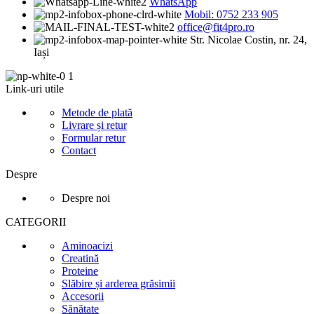
WhatsApp
Mobil: 0752 233 905
office@fit4pro.ro
Str. Nicolae Costin, nr. 24,
Iași
Link-uri utile
Metode de plată
Livrare și retur
Formular retur
Contact
Despre
Despre noi
CATEGORII
Aminoacizi
Creatină
Proteine
Slăbire și arderea grăsimii
Accesorii
Sănătate