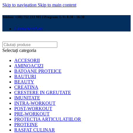
Skip to navigation
Skip to main content
Telefon: +(40) 752 233 905 I Program: L-V: 8:30 - 16:30
Contactează-ne
Selectați categoria
ACCESORII
AMINOACIZI
BATOANE PROTEICE
BAUTURI
BEAUTY
CREATINA
CRESTERE IN GREUTATE
IMUNITATE
INTRA-WORKOUT
POST-WORKOUT
PRE-WORKOUT
PROTECTIA ARTICULATIILOR
PROTEINE
RASFAT CULINAR