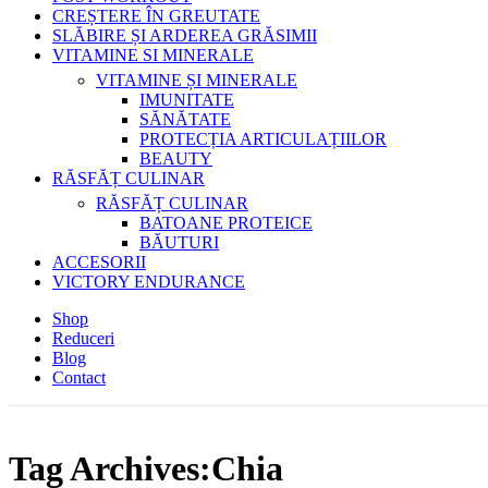
CREȘTERE ÎN GREUTATE
SLĂBIRE ȘI ARDEREA GRĂSIMII
VITAMINE SI MINERALE
VITAMINE ȘI MINERALE
IMUNITATE
SĂNĂTATE
PROTECȚIA ARTICULAȚIILOR
BEAUTY
RĂSFĂȚ CULINAR
RĂSFĂȚ CULINAR
BATOANE PROTEICE
BĂUTURI
ACCESORII
VICTORY ENDURANCE
Shop
Reduceri
Blog
Contact
Tag Archives:Chia