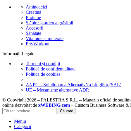
Aminoacizi
Creatină
Proteine
Slăbire și arderea grăsimii
Accesorii
Sănătate
Vitamine și minerale
Pre-Workout
Informații Legale
Termeni și condiții
Politică de confidențialitate
Politica de cookies
ANPC – Soluționarea Alternativă a Litigiilor (SAL)
UE – Mecanisme alternative ADR
© Copyright 2026 – PALESTRA S.R.L. – Magazin oficial de suplimente
online dezvoltat de
xWEBING.com
– Custom Business Software & Ma
Căutare
Meniu
Categorii