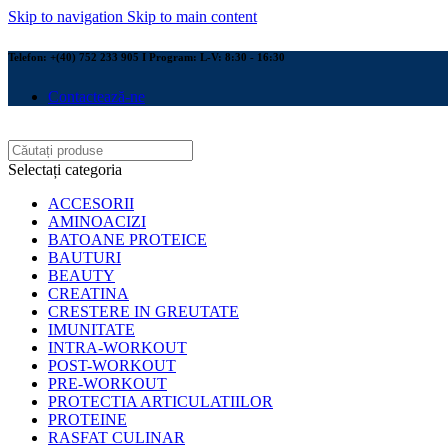
Skip to navigation
Skip to main content
Telefon: +(40) 752 233 905 I Program: L-V: 8:30 - 16:30
Contactează-ne
Selectați categoria
ACCESORII
AMINOACIZI
BATOANE PROTEICE
BAUTURI
BEAUTY
CREATINA
CRESTERE IN GREUTATE
IMUNITATE
INTRA-WORKOUT
POST-WORKOUT
PRE-WORKOUT
PROTECTIA ARTICULATIILOR
PROTEINE
RASFAT CULINAR