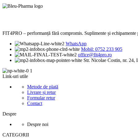
FIT4PRO – performanță fără compromis. Suplimente și echipamente prem
WhatsApp
Mobil: 0752 233 905
office@fit4pro.ro
Str. Nicolae Costin, nr. 24, I
Link-uri utile
Metode de plată
Livrare și retur
Formular retur
Contact
Despre
Despre noi
CATEGORII