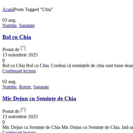
Acasă
Posts Tagged "Chia"
03
aug.
Nutritie
,
Sanatate
Bol cu ​​Chia
Postat de
13 noiembrie 2025
0
Bol cu ​​Chia Bol cu ​​Chia. Credeai că semințele de chia sunt bune doar
Continuați lectura
02
aug.
Nutritie
,
Retete
,
Sanatate
Mic Dejun cu Semințe de Chia
Postat de
13 noiembrie 2025
0
Mic Dejun cu Semințe de Chia Mic Dejun cu Semințe de Chia. Iată un 
Continuați lectura