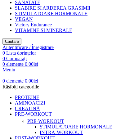
SANATATE
SLABIRE SI ARDEREA GRASIMII
STIMULATOARE HORMONALE
VEGAN
Victory Endurance
VITAMINE SI MINERALE
Căutare
Autentificare / Înregistrare
0
Lista dorințelor
0
Comparați
0
elemente
0.00
lei
Meniu
0
elemente
0.00
lei
Răsfoiți categoriile
PROTEINE
AMINOACIZI
CREATINĂ
PRE-WORKOUT
PRE-WORKOUT
STIMULATOARE HORMONALE
INTRA-WORKOUT
POST-WORKOUT