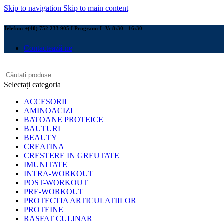
Skip to navigation
Skip to main content
Telefon: +(40) 752 233 905 I Program: L-V: 8:30 - 16:30
Contactează-ne
Selectați categoria
ACCESORII
AMINOACIZI
BATOANE PROTEICE
BAUTURI
BEAUTY
CREATINA
CRESTERE IN GREUTATE
IMUNITATE
INTRA-WORKOUT
POST-WORKOUT
PRE-WORKOUT
PROTECTIA ARTICULATIILOR
PROTEINE
RASFAT CULINAR