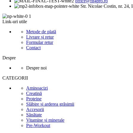
office@fit4pro.ro
Str. Nicolae Costin, nr. 24, I
Link-uri utile
Metode de plată
Livrare și retur
Formular retur
Contact
Despre
Despre noi
CATEGORII
Aminoacizi
Creatină
Proteine
Slăbire și arderea grăsimii
Accesorii
Sănătate
Vitamine și minerale
Pre-Workout