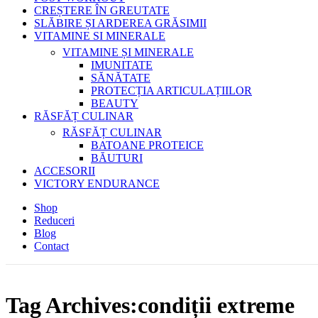
CREȘTERE ÎN GREUTATE
SLĂBIRE ȘI ARDEREA GRĂSIMII
VITAMINE SI MINERALE
VITAMINE ȘI MINERALE
IMUNITATE
SĂNĂTATE
PROTECȚIA ARTICULAȚIILOR
BEAUTY
RĂSFĂȚ CULINAR
RĂSFĂȚ CULINAR
BATOANE PROTEICE
BĂUTURI
ACCESORII
VICTORY ENDURANCE
Shop
Reduceri
Blog
Contact
Tag Archives:condiții extreme