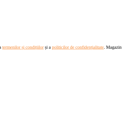
ea
termenilor și condițiilor
și a
politicilor de confidențialitate
. Magazin