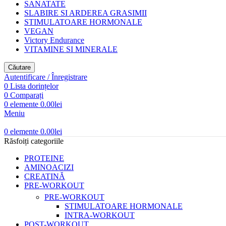
SANATATE
SLABIRE SI ARDEREA GRASIMII
STIMULATOARE HORMONALE
VEGAN
Victory Endurance
VITAMINE SI MINERALE
Căutare
Autentificare / Înregistrare
0
Lista dorințelor
0
Comparați
0
elemente
0.00
lei
Meniu
0
elemente
0.00
lei
Răsfoiți categoriile
PROTEINE
AMINOACIZI
CREATINĂ
PRE-WORKOUT
PRE-WORKOUT
STIMULATOARE HORMONALE
INTRA-WORKOUT
POST-WORKOUT