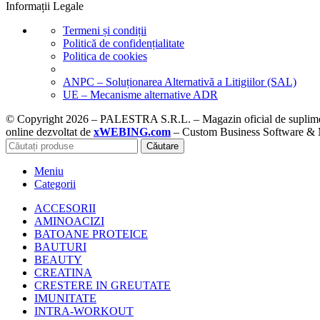
Informații Legale
Termeni și condiții
Politică de confidențialitate
Politica de cookies
ANPC – Soluționarea Alternativă a Litigiilor (SAL)
UE – Mecanisme alternative ADR
© Copyright 2026 – PALESTRA S.R.L. – Magazin oficial de suplimente
online dezvoltat de
xWEBING.com
– Custom Business Software & Ma
Căutare
Meniu
Categorii
ACCESORII
AMINOACIZI
BATOANE PROTEICE
BAUTURI
BEAUTY
CREATINA
CRESTERE IN GREUTATE
IMUNITATE
INTRA-WORKOUT