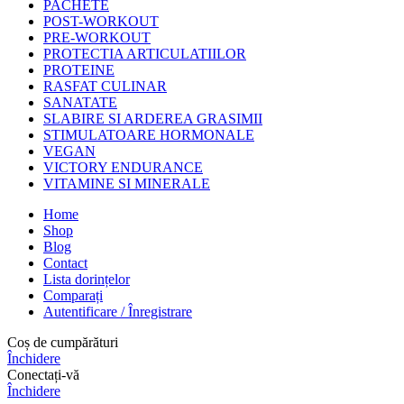
PACHETE
POST-WORKOUT
PRE-WORKOUT
PROTECTIA ARTICULATIILOR
PROTEINE
RASFAT CULINAR
SANATATE
SLABIRE SI ARDEREA GRASIMII
STIMULATOARE HORMONALE
VEGAN
VICTORY ENDURANCE
VITAMINE SI MINERALE
Home
Shop
Blog
Contact
Lista dorințelor
Comparați
Autentificare / Înregistrare
Coș de cumpărături
Închidere
Conectați-vă
Închidere