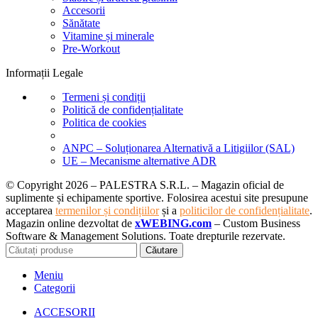
Accesorii
Sănătate
Vitamine și minerale
Pre-Workout
Informații Legale
Termeni și condiții
Politică de confidențialitate
Politica de cookies
ANPC – Soluționarea Alternativă a Litigiilor (SAL)
UE – Mecanisme alternative ADR
© Copyright 2026 – PALESTRA S.R.L. – Magazin oficial de
suplimente și echipamente sportive. Folosirea acestui site presupune
acceptarea
termenilor și condițiilor
și a
politicilor de confidențialitate
.
Magazin online dezvoltat de
xWEBING.com
– Custom Business
Software & Management Solutions. Toate drepturile rezervate.
Căutare
Meniu
Categorii
ACCESORII