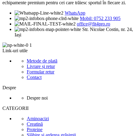
echipamente premium pentru cei care trăiesc sportul în fiecare zi.
WhatsApp
Mobil: 0752 233 905
office@fit4pro.ro
Str. Nicolae Costin, nr. 24,
Iași
Link-uri utile
Metode de plată
Livrare și retur
Formular retur
Contact
Despre
Despre noi
CATEGORII
Aminoacizi
Creatină
Proteine
Slăbire și arderea grăsimii