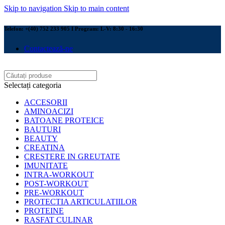
Skip to navigation
Skip to main content
Telefon: +(40) 752 233 905 I Program: L-V: 8:30 - 16:30
Contactează-ne
Selectați categoria
ACCESORII
AMINOACIZI
BATOANE PROTEICE
BAUTURI
BEAUTY
CREATINA
CRESTERE IN GREUTATE
IMUNITATE
INTRA-WORKOUT
POST-WORKOUT
PRE-WORKOUT
PROTECTIA ARTICULATIILOR
PROTEINE
RASFAT CULINAR