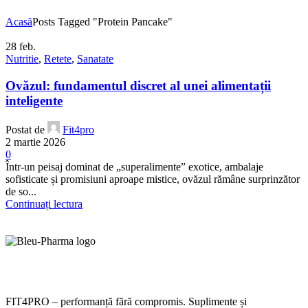
Acasă
Posts Tagged "Protein Pancake"
28
feb.
Nutritie
,
Retete
,
Sanatate
Ovăzul: fundamentul discret al unei alimentații
inteligente
Postat de
Fit4pro
2 martie 2026
0
Într-un peisaj dominat de „superalimente” exotice, ambalaje
sofisticate și promisiuni aproape mistice, ovăzul rămâne surprinzător
de so...
Continuați lectura
FIT4PRO – performanță fără compromis. Suplimente și