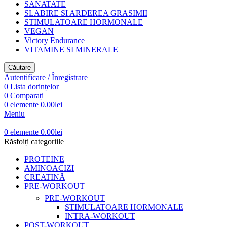
SANATATE
SLABIRE SI ARDEREA GRASIMII
STIMULATOARE HORMONALE
VEGAN
Victory Endurance
VITAMINE SI MINERALE
Căutare
Autentificare / Înregistrare
0
Lista dorințelor
0
Comparați
0
elemente
0.00
lei
Meniu
0
elemente
0.00
lei
Răsfoiți categoriile
PROTEINE
AMINOACIZI
CREATINĂ
PRE-WORKOUT
PRE-WORKOUT
STIMULATOARE HORMONALE
INTRA-WORKOUT
POST-WORKOUT