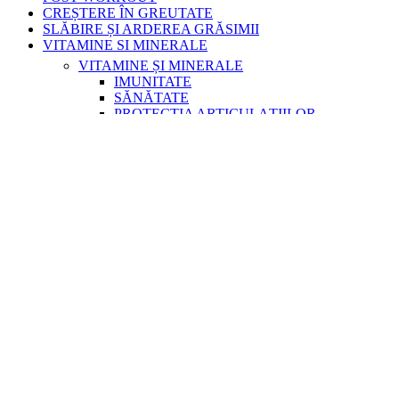
CREȘTERE ÎN GREUTATE
SLĂBIRE ȘI ARDEREA GRĂSIMII
VITAMINE SI MINERALE
VITAMINE ȘI MINERALE
IMUNITATE
SĂNĂTATE
PROTECȚIA ARTICULAȚIILOR
BEAUTY
RĂSFĂȚ CULINAR
RĂSFĂȚ CULINAR
BATOANE PROTEICE
BĂUTURI
ACCESORII
VICTORY ENDURANCE
Shop
Reduceri
Blog
Contact
Tag Archives:Spanac