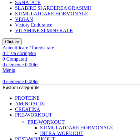
SANATATE
SLABIRE SI ARDEREA GRASIMII
STIMULATOARE HORMONALE
VEGAN
Victory Endurance
VITAMINE SI MINERALE
Căutare
Autentificare / Înregistrare
0
Lista dorințelor
0
Comparați
0
elemente
0.00
lei
Meniu
0
elemente
0.00
lei
Răsfoiți categoriile
PROTEINE
AMINOACIZI
CREATINĂ
PRE-WORKOUT
PRE-WORKOUT
STIMULATOARE HORMONALE
INTRA-WORKOUT
POST-WORKOUT