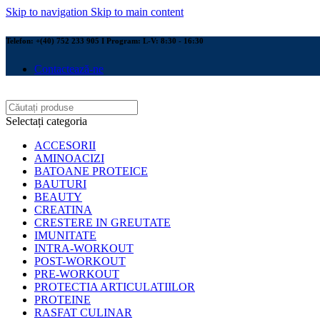
Skip to navigation
Skip to main content
Telefon: +(40) 752 233 905 I Program: L-V: 8:30 - 16:30
Contactează-ne
Selectați categoria
ACCESORII
AMINOACIZI
BATOANE PROTEICE
BAUTURI
BEAUTY
CREATINA
CRESTERE IN GREUTATE
IMUNITATE
INTRA-WORKOUT
POST-WORKOUT
PRE-WORKOUT
PROTECTIA ARTICULATIILOR
PROTEINE
RASFAT CULINAR