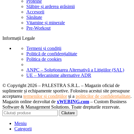
Proteine
Slăbire și arderea grăsimii
Accesorii
Sănătate
Vitamine și minerale
Pre-Workout
Informații Legale
Termeni și condiții
Politică de confidențialitate
Politica de cookies
ANPC – Soluționarea Alternativă a Litigiilor (SAL)
UE – Mecanisme alternative ADR
© Copyright 2026 – PALESTRA S.R.L. – Magazin oficial de
suplimente și echipamente sportive. Folosirea acestui site presupune
acceptarea
termenilor și condițiilor
și a
politicilor de confidențialitate
.
Magazin online dezvoltat de
xWEBING.com
– Custom Business
Software & Management Solutions. Toate drepturile rezervate.
Căutare
Meniu
Categorii