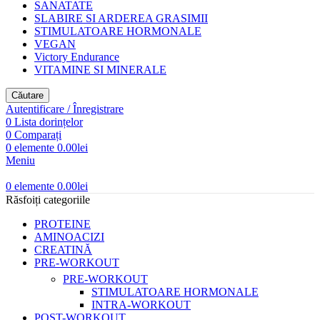
SANATATE
SLABIRE SI ARDEREA GRASIMII
STIMULATOARE HORMONALE
VEGAN
Victory Endurance
VITAMINE SI MINERALE
Căutare
Autentificare / Înregistrare
0
Lista dorințelor
0
Comparați
0
elemente
0.00
lei
Meniu
0
elemente
0.00
lei
Răsfoiți categoriile
PROTEINE
AMINOACIZI
CREATINĂ
PRE-WORKOUT
PRE-WORKOUT
STIMULATOARE HORMONALE
INTRA-WORKOUT
POST-WORKOUT