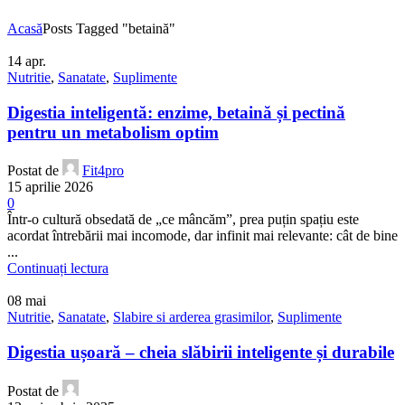
Acasă
Posts Tagged "betaină"
14
apr.
Nutritie
,
Sanatate
,
Suplimente
Digestia inteligentă: enzime, betaină și pectină
pentru un metabolism optim
Postat de
Fit4pro
15 aprilie 2026
0
Într-o cultură obsedată de „ce mâncăm”, prea puțin spațiu este
acordat întrebării mai incomode, dar infinit mai relevante: cât de bine
...
Continuați lectura
08
mai
Nutritie
,
Sanatate
,
Slabire si arderea grasimilor
,
Suplimente
Digestia ușoară – cheia slăbirii inteligente și durabile
Postat de