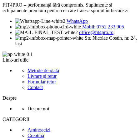
FIT4PRO – performanță fără compromis. Suplimente și
echipamente premium pentru cei care trăiesc sportul în fiecare zi.
WhatsApp
Mobil: 0752 233 905
office@fit4pro.ro
Str. Nicolae Costin, nr. 24,
Iași
Link-uri utile
Metode de plată
Livrare și retur
Formular retur
Contact
Despre
Despre noi
CATEGORII
Aminoacizi
Creatină