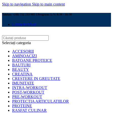
Skip to navigation
Skip to main content
Telefon: +(40) 752 233 905 I Program: L-V: 8:30 - 16:30
Contactează-ne
Selectați categoria
ACCESORII
AMINOACIZI
BATOANE PROTEICE
BAUTURI
BEAUTY
CREATINA
CRESTERE IN GREUTATE
IMUNITATE
INTRA-WORKOUT
POST-WORKOUT
PRE-WORKOUT
PROTECTIA ARTICULATIILOR
PROTEINE
RASFAT CULINAR