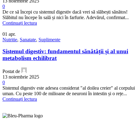
13 noiembrie 2025
0
De ce să începi cu sistemul digestiv dacă vrei să slăbești sănătos!
Slăbitul nu începe în sală și nici în farfurie. Adevărul, confirmat...
Continuați lectura
01
apr.
Nutritie
,
Sanatate
,
Suplimente
Sistemul digestiv: fundamentul sănătății și al unui
metabolism echilibrat
Postat de
13 noiembrie 2025
0
Sistemul digestiv este adesea considerat "al doilea creier" al corpului
uman. Cu peste 100 de milioane de neuroni în intestin și o rețe...
Continuați lectura