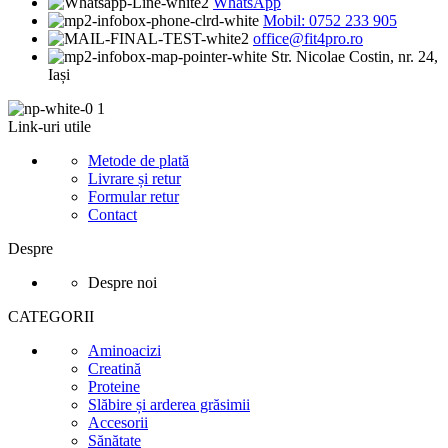
WhatsApp
Mobil: 0752 233 905
office@fit4pro.ro
Str. Nicolae Costin, nr. 24,
Iași
Link-uri utile
Metode de plată
Livrare și retur
Formular retur
Contact
Despre
Despre noi
CATEGORII
Aminoacizi
Creatină
Proteine
Slăbire și arderea grăsimii
Accesorii
Sănătate