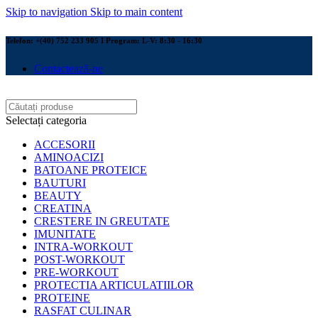
Skip to navigation
Skip to main content
Telefon: +(40) 752 233 905 I Program: L-V: 8:30 - 16:30
Contactează-ne
Selectați categoria
ACCESORII
AMINOACIZI
BATOANE PROTEICE
BAUTURI
BEAUTY
CREATINA
CRESTERE IN GREUTATE
IMUNITATE
INTRA-WORKOUT
POST-WORKOUT
PRE-WORKOUT
PROTECTIA ARTICULATIILOR
PROTEINE
RASFAT CULINAR