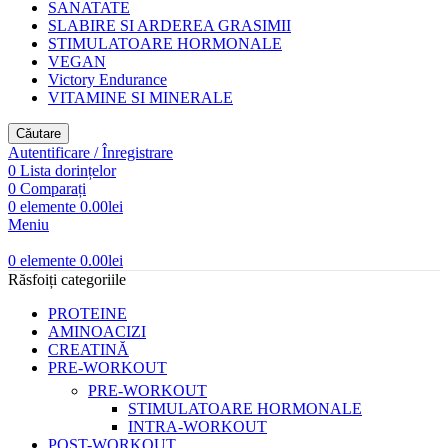
SANATATE
SLABIRE SI ARDEREA GRASIMII
STIMULATOARE HORMONALE
VEGAN
Victory Endurance
VITAMINE SI MINERALE
Căutare
Autentificare / Înregistrare
0
Lista dorințelor
0
Comparați
0
elemente
0.00
lei
Meniu
0
elemente
0.00
lei
Răsfoiți categoriile
PROTEINE
AMINOACIZI
CREATINĂ
PRE-WORKOUT
PRE-WORKOUT
STIMULATOARE HORMONALE
INTRA-WORKOUT
POST-WORKOUT