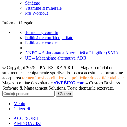
Sănătate
Vitamine și minerale
Pre-Workout
Informații Legale
Termeni și condiții
Politică de confidențialitate
Politica de cookies
ANPC – Soluționarea Alternativă a Litigiilor (SAL)
UE – Mecanisme alternative ADR
© Copyright 2026 – PALESTRA S.R.L. – Magazin oficial de
suplimente și echipamente sportive. Folosirea acestui site presupune
acceptarea
termenilor și condițiilor
și a
politicilor de confidențialitate
.
Magazin online dezvoltat de
xWEBING.com
– Custom Business
Software & Management Solutions. Toate drepturile rezervate.
Căutare
Meniu
Categorii
ACCESORII
AMINOACIZI