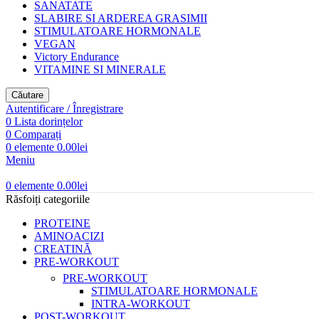
SANATATE
SLABIRE SI ARDEREA GRASIMII
STIMULATOARE HORMONALE
VEGAN
Victory Endurance
VITAMINE SI MINERALE
Căutare
Autentificare / Înregistrare
0
Lista dorințelor
0
Comparați
0
elemente
0.00
lei
Meniu
0
elemente
0.00
lei
Răsfoiți categoriile
PROTEINE
AMINOACIZI
CREATINĂ
PRE-WORKOUT
PRE-WORKOUT
STIMULATOARE HORMONALE
INTRA-WORKOUT
POST-WORKOUT