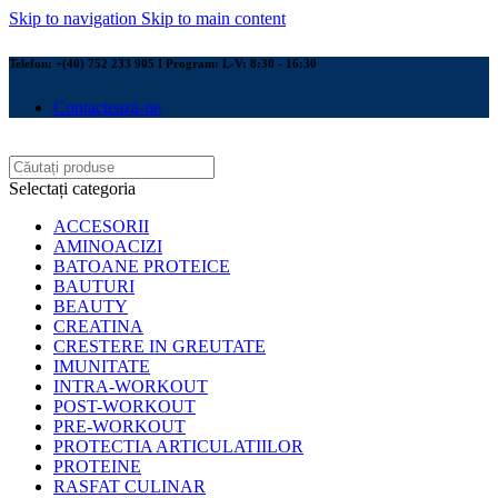
Skip to navigation
Skip to main content
Telefon: +(40) 752 233 905 I Program: L-V: 8:30 - 16:30
Contactează-ne
Selectați categoria
ACCESORII
AMINOACIZI
BATOANE PROTEICE
BAUTURI
BEAUTY
CREATINA
CRESTERE IN GREUTATE
IMUNITATE
INTRA-WORKOUT
POST-WORKOUT
PRE-WORKOUT
PROTECTIA ARTICULATIILOR
PROTEINE
RASFAT CULINAR