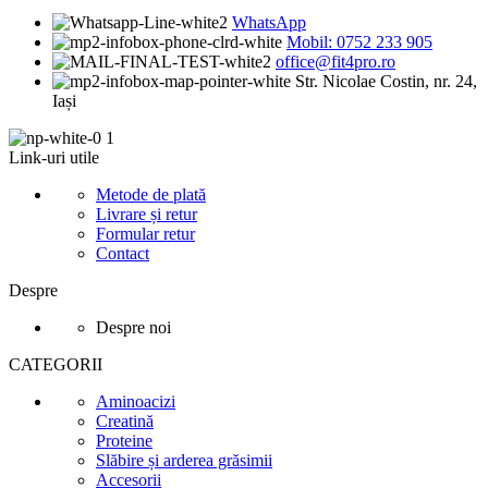
WhatsApp
Mobil: 0752 233 905
office@fit4pro.ro
Str. Nicolae Costin, nr. 24,
Iași
Link-uri utile
Metode de plată
Livrare și retur
Formular retur
Contact
Despre
Despre noi
CATEGORII
Aminoacizi
Creatină
Proteine
Slăbire și arderea grăsimii
Accesorii