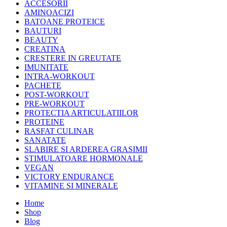
ACCESORII
AMINOACIZI
BATOANE PROTEICE
BAUTURI
BEAUTY
CREATINA
CRESTERE IN GREUTATE
IMUNITATE
INTRA-WORKOUT
PACHETE
POST-WORKOUT
PRE-WORKOUT
PROTECTIA ARTICULATIILOR
PROTEINE
RASFAT CULINAR
SANATATE
SLABIRE SI ARDEREA GRASIMII
STIMULATOARE HORMONALE
VEGAN
VICTORY ENDURANCE
VITAMINE SI MINERALE
Home
Shop
Blog