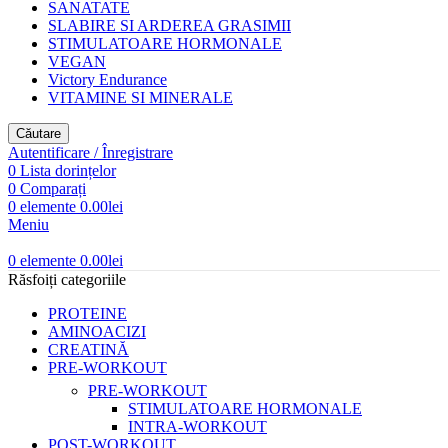
SANATATE
SLABIRE SI ARDEREA GRASIMII
STIMULATOARE HORMONALE
VEGAN
Victory Endurance
VITAMINE SI MINERALE
Căutare
Autentificare / Înregistrare
0
Lista dorințelor
0
Comparați
0
elemente
0.00
lei
Meniu
0
elemente
0.00
lei
Răsfoiți categoriile
PROTEINE
AMINOACIZI
CREATINĂ
PRE-WORKOUT
PRE-WORKOUT
STIMULATOARE HORMONALE
INTRA-WORKOUT
POST-WORKOUT