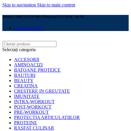
Skip to navigation
Skip to main content
Telefon: +(40) 752 233 905 I Program: L-V: 8:30 - 16:30
Contactează-ne
Selectați categoria
ACCESORII
AMINOACIZI
BATOANE PROTEICE
BAUTURI
BEAUTY
CREATINA
CRESTERE IN GREUTATE
IMUNITATE
INTRA-WORKOUT
POST-WORKOUT
PRE-WORKOUT
PROTECTIA ARTICULATIILOR
PROTEINE
RASFAT CULINAR