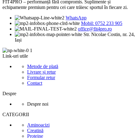
FIT4PRO – performanță fără compromis. Suplimente și
echipamente premium pentru cei care trăiesc sportul în fiecare zi.
WhatsApp
Mobil: 0752 233 905
office@fit4pro.ro
Str. Nicolae Costin, nr. 24,
Iași
Link-uri utile
Metode de plată
Livrare și retur
Formular retur
Contact
Despre
Despre noi
CATEGORII
Aminoacizi
Creatină
Proteine