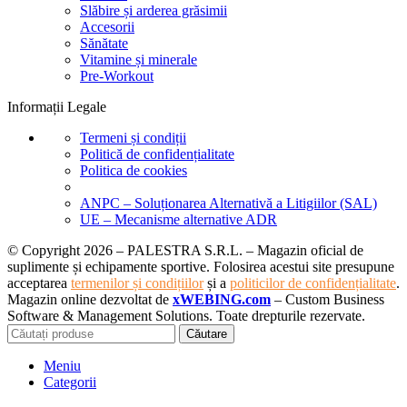
Slăbire și arderea grăsimii
Accesorii
Sănătate
Vitamine și minerale
Pre-Workout
Informații Legale
Termeni și condiții
Politică de confidențialitate
Politica de cookies
ANPC – Soluționarea Alternativă a Litigiilor (SAL)
UE – Mecanisme alternative ADR
© Copyright 2026 – PALESTRA S.R.L. – Magazin oficial de
suplimente și echipamente sportive. Folosirea acestui site presupune
acceptarea
termenilor și condițiilor
și a
politicilor de confidențialitate
.
Magazin online dezvoltat de
xWEBING.com
– Custom Business
Software & Management Solutions. Toate drepturile rezervate.
Căutare
Meniu
Categorii