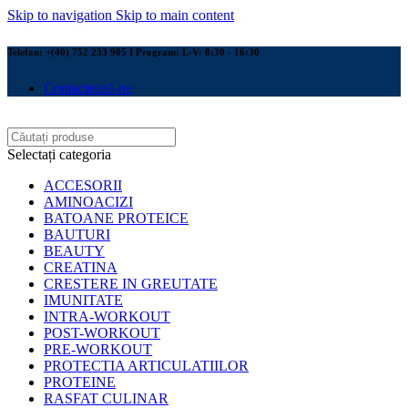
Skip to navigation
Skip to main content
Telefon: +(40) 752 233 905 I Program: L-V: 8:30 - 16:30
Contactează-ne
Selectați categoria
ACCESORII
AMINOACIZI
BATOANE PROTEICE
BAUTURI
BEAUTY
CREATINA
CRESTERE IN GREUTATE
IMUNITATE
INTRA-WORKOUT
POST-WORKOUT
PRE-WORKOUT
PROTECTIA ARTICULATIILOR
PROTEINE
RASFAT CULINAR