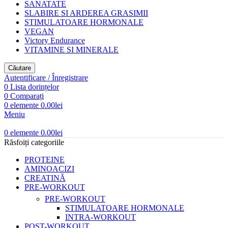
SANATATE
SLABIRE SI ARDEREA GRASIMII
STIMULATOARE HORMONALE
VEGAN
Victory Endurance
VITAMINE SI MINERALE
Căutare
Autentificare / Înregistrare
0
Lista dorințelor
0
Comparați
0
elemente
0.00
lei
Meniu
0
elemente
0.00
lei
Răsfoiți categoriile
PROTEINE
AMINOACIZI
CREATINĂ
PRE-WORKOUT
PRE-WORKOUT
STIMULATOARE HORMONALE
INTRA-WORKOUT
POST-WORKOUT