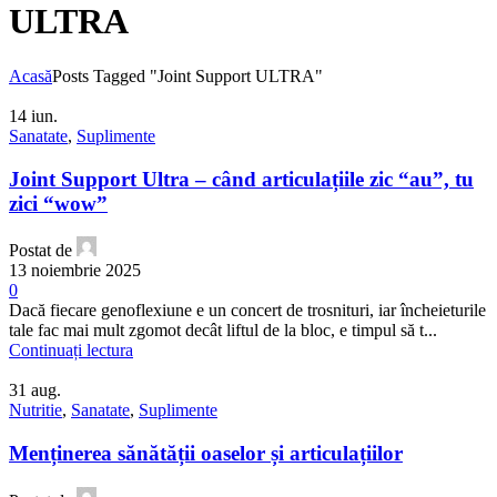
ULTRA
Acasă
Posts Tagged "Joint Support ULTRA"
14
iun.
Sanatate
,
Suplimente
Joint Support Ultra – când articulațiile zic “au”, tu
zici “wow”
Postat de
13 noiembrie 2025
0
Dacă fiecare genoflexiune e un concert de trosnituri, iar încheieturile
tale fac mai mult zgomot decât liftul de la bloc, e timpul să t...
Continuați lectura
31
aug.
Nutritie
,
Sanatate
,
Suplimente
Menținerea sănătății oaselor și articulațiilor