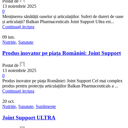
Postat de
13 noiembrie 2025
0
Menținerea sănătății oaselor și articulațiilor. Suferi de dureri de oase
și articulații? Balkan Pharmaceuticals Joint Support Ultra est...
Continuați lectura
09
iun.
Nutritie
,
Sanatate
Produs inovator pe piața României: Joint Support
Postat de
13 noiembrie 2025
0
Produs inovator pe piața României: Joint Support Cel mai complex
produs pentru protecția articulațiilor Balkan Pharmaceuticals a ...
Continuați lectura
20
oct.
Nutritie
,
Sanatate
,
Suplimente
Joint Support ULTRA