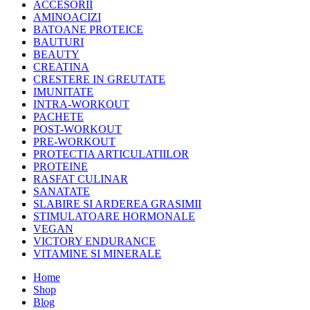
ACCESORII
AMINOACIZI
BATOANE PROTEICE
BAUTURI
BEAUTY
CREATINA
CRESTERE IN GREUTATE
IMUNITATE
INTRA-WORKOUT
PACHETE
POST-WORKOUT
PRE-WORKOUT
PROTECTIA ARTICULATIILOR
PROTEINE
RASFAT CULINAR
SANATATE
SLABIRE SI ARDEREA GRASIMII
STIMULATOARE HORMONALE
VEGAN
VICTORY ENDURANCE
VITAMINE SI MINERALE
Home
Shop
Blog