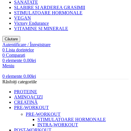
SANATATE
SLABIRE SI ARDEREA GRASIMII
STIMULATOARE HORMONALE
VEGAN
Victory Endurance
VITAMINE SI MINERALE
Căutare
Autentificare / Înregistrare
0
Lista dorințelor
0
Comparați
0
elemente
0.00
lei
Meniu
0
elemente
0.00
lei
Răsfoiți categoriile
PROTEINE
AMINOACIZI
CREATINĂ
PRE-WORKOUT
PRE-WORKOUT
STIMULATOARE HORMONALE
INTRA-WORKOUT
POST-WORKOUT