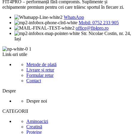
FIT4PRO – performanță fără compromis. Suplimente și
echipamente premium pentru cei care trăiesc sportul în fiecare zi.
WhatsApp
Mobil: 0752 233 905
office@fit4pro.ro
Str. Nicolae Costin, nr. 24,
Iași
Link-uri utile
Metode de plată
Livrare și retur
Formular retur
Contact
Despre
Despre noi
CATEGORII
Aminoacizi
Creatină
Proteine