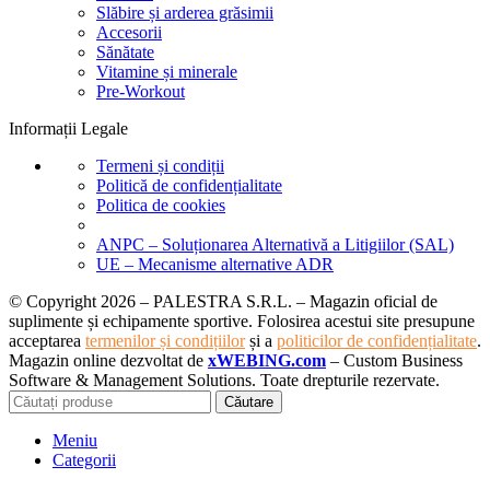
Slăbire și arderea grăsimii
Accesorii
Sănătate
Vitamine și minerale
Pre-Workout
Informații Legale
Termeni și condiții
Politică de confidențialitate
Politica de cookies
ANPC – Soluționarea Alternativă a Litigiilor (SAL)
UE – Mecanisme alternative ADR
© Copyright 2026 – PALESTRA S.R.L. – Magazin oficial de
suplimente și echipamente sportive. Folosirea acestui site presupune
acceptarea
termenilor și condițiilor
și a
politicilor de confidențialitate
.
Magazin online dezvoltat de
xWEBING.com
– Custom Business
Software & Management Solutions. Toate drepturile rezervate.
Căutare
Meniu
Categorii