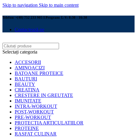
Skip to navigation
Skip to main content
Telefon: +(40) 752 233 905 I Program: L-V: 8:30 - 16:30
Contactează-ne
Selectați categoria
ACCESORII
AMINOACIZI
BATOANE PROTEICE
BAUTURI
BEAUTY
CREATINA
CRESTERE IN GREUTATE
IMUNITATE
INTRA-WORKOUT
POST-WORKOUT
PRE-WORKOUT
PROTECTIA ARTICULATIILOR
PROTEINE
RASFAT CULINAR