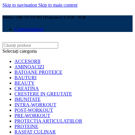
Skip to navigation
Skip to main content
Telefon: +(40) 752 233 905 I Program: L-V: 8:30 - 16:30
Contactează-ne
Selectați categoria
ACCESORII
AMINOACIZI
BATOANE PROTEICE
BAUTURI
BEAUTY
CREATINA
CRESTERE IN GREUTATE
IMUNITATE
INTRA-WORKOUT
POST-WORKOUT
PRE-WORKOUT
PROTECTIA ARTICULATIILOR
PROTEINE
RASFAT CULINAR