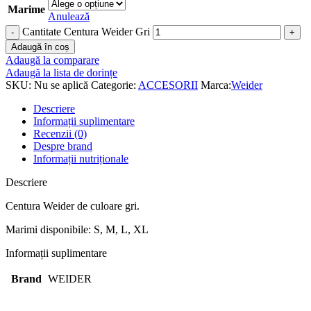
Marime
Anulează
Cantitate Centura Weider Gri
Adaugă în coș
Adaugă la comparare
Adaugă la lista de dorințe
SKU:
Nu se aplică
Categorie:
ACCESORII
Marca:
Weider
Descriere
Informații suplimentare
Recenzii (0)
Despre brand
Informații nutriționale
Descriere
Centura Weider de culoare gri.
Marimi disponibile: S, M, L, XL
Informații suplimentare
Brand
WEIDER