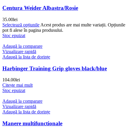
Centura Weider Albastra/Rosie
35.00
lei
Selectează opțiunile
Acest produs are mai multe variații. Opțiunile
pot fi alese în pagina produsului.
Stoc epuizat
Adaugă la comparare
Vizualizare rapidă
Adaugă la lista de dorințe
Harbinger Training Grip gloves black/blue
104.00
lei
Citește mai mult
Stoc epuizat
Adaugă la comparare
Vizualizare rapidă
Adaugă la lista de dorințe
Manere multifunctionale