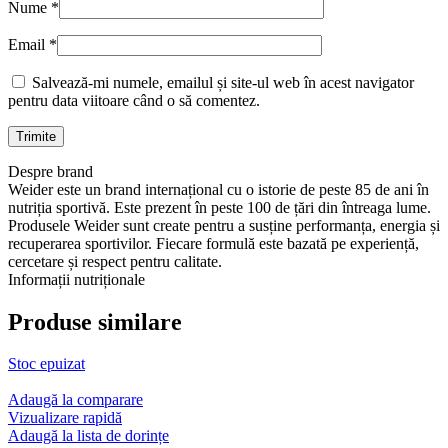
Nume
*
Email
*
Salvează-mi numele, emailul și site-ul web în acest navigator
pentru data viitoare când o să comentez.
Despre brand
Weider este un brand internațional cu o istorie de peste 85 de ani în
nutriția sportivă. Este prezent în peste 100 de țări din întreaga lume.
Produsele Weider sunt create pentru a susține performanța, energia și
recuperarea sportivilor. Fiecare formulă este bazată pe experiență,
cercetare și respect pentru calitate.
Informații nutriționale
Produse similare
Stoc epuizat
Adaugă la comparare
Vizualizare rapidă
Adaugă la lista de dorințe