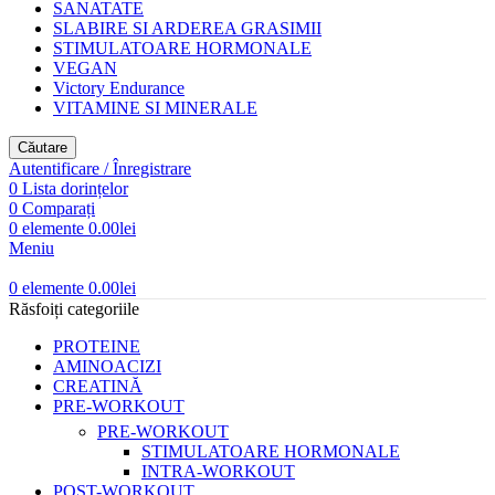
SANATATE
SLABIRE SI ARDEREA GRASIMII
STIMULATOARE HORMONALE
VEGAN
Victory Endurance
VITAMINE SI MINERALE
Căutare
Autentificare / Înregistrare
0
Lista dorințelor
0
Comparați
0
elemente
0.00
lei
Meniu
0
elemente
0.00
lei
Răsfoiți categoriile
PROTEINE
AMINOACIZI
CREATINĂ
PRE-WORKOUT
PRE-WORKOUT
STIMULATOARE HORMONALE
INTRA-WORKOUT
POST-WORKOUT