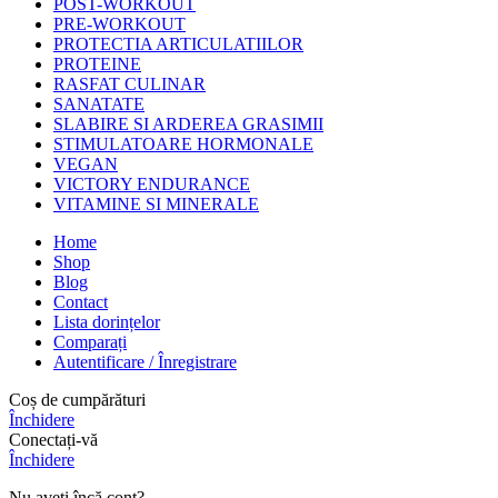
POST-WORKOUT
PRE-WORKOUT
PROTECTIA ARTICULATIILOR
PROTEINE
RASFAT CULINAR
SANATATE
SLABIRE SI ARDEREA GRASIMII
STIMULATOARE HORMONALE
VEGAN
VICTORY ENDURANCE
VITAMINE SI MINERALE
Home
Shop
Blog
Contact
Lista dorințelor
Comparați
Autentificare / Înregistrare
Coș de cumpărături
Închidere
Conectați-vă
Închidere
Nu aveți încă cont?