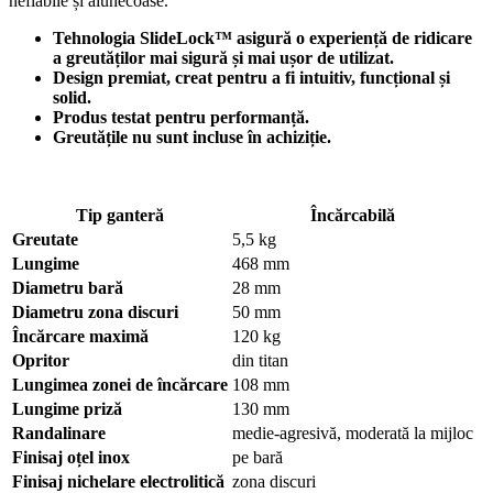
nefiabile și alunecoase.
Tehnologia SlideLock™ asigură o experiență de ridicare
a greutăților mai sigură și mai ușor de utilizat.
Design premiat, creat pentru a fi intuitiv, funcțional și
solid.
Produs testat pentru performanță.
Greutățile nu sunt incluse în achiziție.
Tip ganter
ă
Încărcabilă
Greutate
5,5 kg
Lungime
468 mm
Diametru bară
28 mm
Diametru zona discuri
50 mm
Încărcare maximă
120 kg
Opritor
din titan
Lungimea zonei de încărcare
108 mm
Lungime priză
130 mm
Randalinare
medie-agresivă, moderată la mijloc
Finisaj oțel inox
pe bară
Finisaj nichelare electrolitică
zona discuri