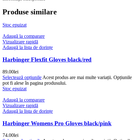
Produse similare
Stoc epuizat
Adaugă la comparare
Vizualizare rapidă
Adaugă la lista de dorințe
Harbinger Flexfit Gloves black/red
89.00
lei
Selectează opțiunile
Acest produs are mai multe variații. Opțiunile
pot fi alese în pagina produsului.
Stoc epuizat
Adaugă la comparare
Vizualizare rapidă
Adaugă la lista de dorințe
Harbinger Womens Pro Gloves black/pink
74.00
lei