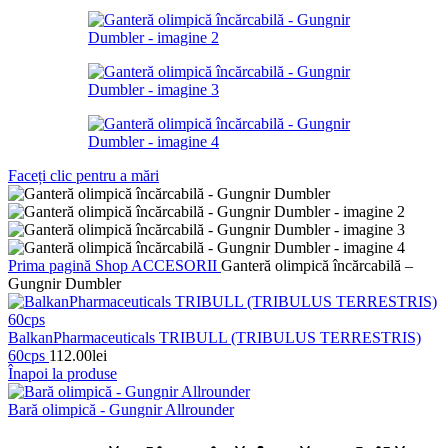
Faceți clic pentru a mări
Prima pagină
Shop
ACCESORII
Ganteră olimpică încărcabilă –
Gungnir Dumbler
BalkanPharmaceuticals TRIBULL (TRIBULUS TERRESTRIS)
60cps
112.00
lei
Înapoi la produse
Bară olimpică - Gungnir Allrounder