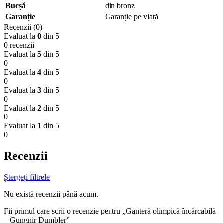
Bucșă
din bronz
Garanție
Garanție pe viață
Recenzii (0)
Evaluat la
0
din 5
0 recenzii
Evaluat la
5
din 5
0
Evaluat la
4
din 5
0
Evaluat la
3
din 5
0
Evaluat la
2
din 5
0
Evaluat la
1
din 5
0
Recenzii
Ștergeți filtrele
Nu există recenzii până acum.
Fii primul care scrii o recenzie pentru „Ganteră olimpică încărcabilă
– Gungnir Dumbler”