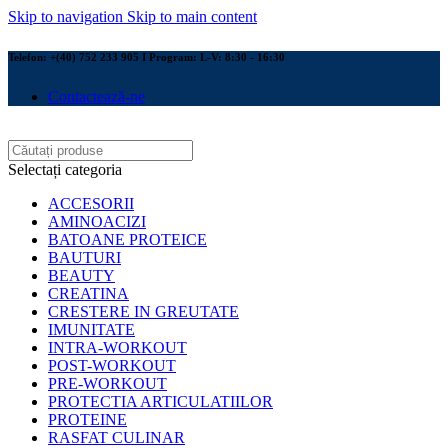
Skip to navigation
Skip to main content
Telefon: +(40) 752 233 905 I Program: L-V: 8:30 - 16:30
Contactează-ne
Selectați categoria
ACCESORII
AMINOACIZI
BATOANE PROTEICE
BAUTURI
BEAUTY
CREATINA
CRESTERE IN GREUTATE
IMUNITATE
INTRA-WORKOUT
POST-WORKOUT
PRE-WORKOUT
PROTECTIA ARTICULATIILOR
PROTEINE
RASFAT CULINAR