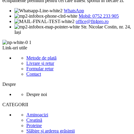
echipamente premium pentru cei care trăiesc sportul în fiecare zi.
WhatsApp
Mobil: 0752 233 905
office@fit4pro.ro
Str. Nicolae Costin, nr. 24,
Iași
Link-uri utile
Metode de plată
Livrare și retur
Formular retur
Contact
Despre
Despre noi
CATEGORII
Aminoacizi
Creatină
Proteine
Slăbire și arderea grăsimii