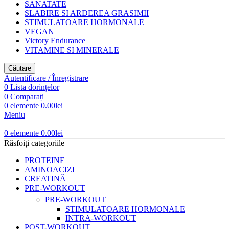
SANATATE
SLABIRE SI ARDEREA GRASIMII
STIMULATOARE HORMONALE
VEGAN
Victory Endurance
VITAMINE SI MINERALE
Căutare
Autentificare / Înregistrare
0
Lista dorințelor
0
Comparați
0
elemente
0.00
lei
Meniu
0
elemente
0.00
lei
Răsfoiți categoriile
PROTEINE
AMINOACIZI
CREATINĂ
PRE-WORKOUT
PRE-WORKOUT
STIMULATOARE HORMONALE
INTRA-WORKOUT
POST-WORKOUT