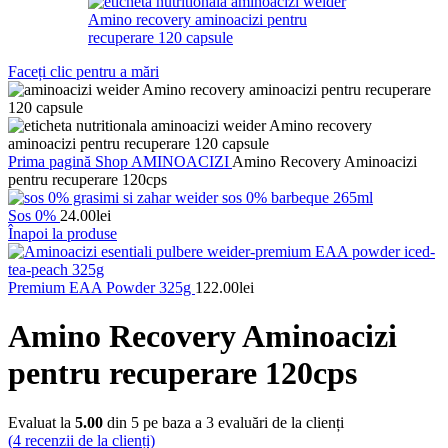
Faceți clic pentru a mări
Prima pagină
Shop
AMINOACIZI
Amino Recovery Aminoacizi
pentru recuperare 120cps
Sos 0%
24.00
lei
Înapoi la produse
Premium EAA Powder 325g
122.00
lei
Amino Recovery Aminoacizi
pentru recuperare 120cps
Evaluat la
5.00
din 5 pe baza a
3
evaluări de la clienți
(
4
recenzii de la clienți)