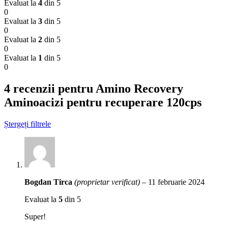
Evaluat la
4
din 5
0
Evaluat la
3
din 5
0
Evaluat la
2
din 5
0
Evaluat la
1
din 5
0
4 recenzii pentru
Amino Recovery
Aminoacizi pentru recuperare 120cps
Ștergeți filtrele
Bogdan Tirca
(proprietar verificat)
–
11 februarie 2024
Evaluat la
5
din 5
Super!