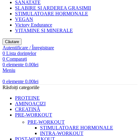
SANATATE
SLABIRE SI ARDEREA GRASIMII
STIMULATOARE HORMONALE
VEGAN
Victory Endurance
VITAMINE SI MINERALE
Căutare
Autentificare / Înregistrare
0
Lista dorințelor
0
Comparați
0
elemente
0.00
lei
Meniu
0
elemente
0.00
lei
Răsfoiți categoriile
PROTEINE
AMINOACIZI
CREATINĂ
PRE-WORKOUT
PRE-WORKOUT
STIMULATOARE HORMONALE
INTRA-WORKOUT
POST-WORKOUT