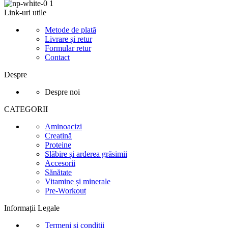
Link-uri utile
Metode de plată
Livrare și retur
Formular retur
Contact
Despre
Despre noi
CATEGORII
Aminoacizi
Creatină
Proteine
Slăbire și arderea grăsimii
Accesorii
Sănătate
Vitamine și minerale
Pre-Workout
Informații Legale
Termeni și condiții