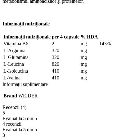
metabolismul aminoacizilor și proteinelor.
Informații nutriționale
Informații nutriționale
per 4 capsule
% RDA
Vitamina B6
2
mg
143%
L-Arginina
320
mg
L-Glutamina
320
mg
L-Leucina
820
mg
L-Isoleucina
410
mg
L-Valina
410
mg
Informații suplimentare
Brand
WEIDER
Recenzii (4)
5
Evaluat la
5
din 5
4 recenzii
Evaluat la
5
din 5
3