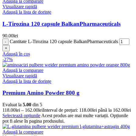
Adaugă la comparare
Vizualizare rapidă
Adaugă la lista de dorințe
L-Tirozina 120 capsule BalkanPharmaceuticals
90.00
lei
Cantitate L-Tirozina 120 capsule BalkanPharmaceuticals
Adaugă în coș
-27%
Adaugă la comparare
Vizualizare rapidă
Adaugă la lista de dorințe
Premium Amino Powder 800 g
Evaluat la
5.00
din 5
118.00
lei
–
162.00
lei
Interval de prețuri: 118.00lei până la 162.00lei
Selectează opțiunile
Acest produs are mai multe variații. Opțiunile
pot fi alese în pagina produsului.
Adaugă la comparare