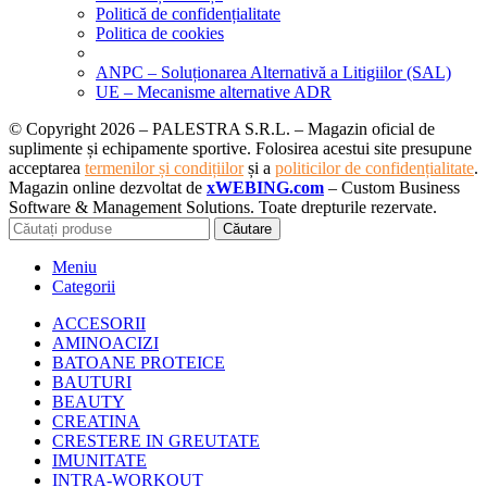
Politică de confidențialitate
Politica de cookies
ANPC – Soluționarea Alternativă a Litigiilor (SAL)
UE – Mecanisme alternative ADR
© Copyright 2026 – PALESTRA S.R.L. – Magazin oficial de
suplimente și echipamente sportive. Folosirea acestui site presupune
acceptarea
termenilor și condițiilor
și a
politicilor de confidențialitate
.
Magazin online dezvoltat de
xWEBING.com
– Custom Business
Software & Management Solutions. Toate drepturile rezervate.
Căutare
Meniu
Categorii
ACCESORII
AMINOACIZI
BATOANE PROTEICE
BAUTURI
BEAUTY
CREATINA
CRESTERE IN GREUTATE
IMUNITATE
INTRA-WORKOUT