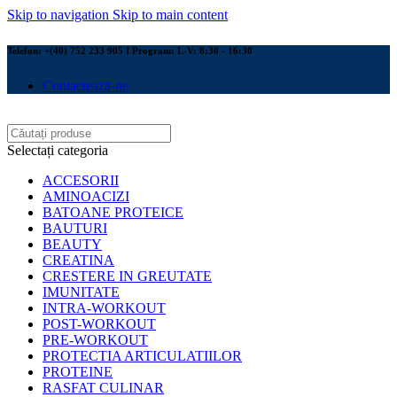
Skip to navigation
Skip to main content
Telefon: +(40) 752 233 905 I Program: L-V: 8:30 - 16:30
Contactează-ne
Selectați categoria
ACCESORII
AMINOACIZI
BATOANE PROTEICE
BAUTURI
BEAUTY
CREATINA
CRESTERE IN GREUTATE
IMUNITATE
INTRA-WORKOUT
POST-WORKOUT
PRE-WORKOUT
PROTECTIA ARTICULATIILOR
PROTEINE
RASFAT CULINAR