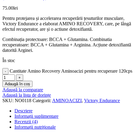
75.00
lei
Pentru protejarea și accelerarea recuperării țesuturilor musculare,
Victory Endurance a elaborat AMINO RECOVERY, care, pe lângă
efectul recuperator, are și o actiune detoxifiantă.
Combinația protectoare: BCCA + Glutamina. Combinatia
recuperatoare: BCCA + Glutamina + Arginina. Acțiune detoxifiantă
datorită Arginei.
În stoc
Cantitate Amino Recovery Aminoacizi pentru recuperare 120cps
Adaugă în coș
Adaugă la comparare
Adaugă la lista de dorințe
SKU:
NO0118
Categorii:
AMINOACIZI
,
Victory Endurance
Descriere
Informații suplimentare
Recenzii (4)
Informații nutriționale