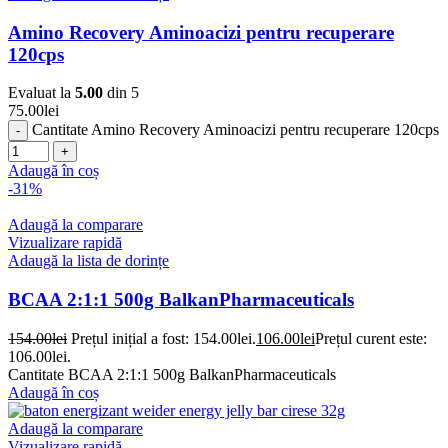
Amino Recovery Aminoacizi pentru recuperare
120cps
Evaluat la
5.00
din 5
75.00
lei
Cantitate Amino Recovery Aminoacizi pentru recuperare 120cps
Adaugă în coș
-31%
Adaugă la comparare
Vizualizare rapidă
Adaugă la lista de dorințe
BCAA 2:1:1 500g BalkanPharmaceuticals
154.00
lei
Prețul inițial a fost: 154.00lei.
106.00
lei
Prețul curent este:
106.00lei.
Cantitate BCAA 2:1:1 500g BalkanPharmaceuticals
Adaugă în coș
Adaugă la comparare
Vizualizare rapidă