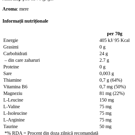
Aroma
: mere
Informații nutriționale
per 70g
Energie
405 kJ/ 95 Kcal
Grasimi
0 g
Carbohidrati
24 g
– din care zaharuri
2.7 g
Proteine
0 g
Sare
0,003 g
Thiamine
0,7 g (64%)
Vitamina B6
0,7 mg (50%)
Magneziu
81 mg (22%)
L-Leucine
150 mg
L-Valine
75 mg
L-Isoleucine
75 mg
L-Arginine
75 mg
Taurine
50 mg
*% RDA = Procent din doza zilnică recomandată