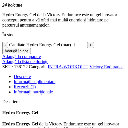
24 bc/cutie
Hydro Energy Gel de la Victory Endurance este un gel inovator
conceput pentru a vă oferi mai multă energie și hidratare pe
parcursul antrenamentelor.
În stoc
Cantitate Hydro Energy Gel (mar)
Adaugă în coș
Adaugă la comparare
Adaugă la lista de dorințe
SKU:
136122
Categorii:
INTRA-WORKOUT
,
Victory Endurance
Descriere
Informații suplimentare
Recenzii (1)
Informații nutriționale
Descriere
Hydro Energy Gel
Hydro Energy Gel
de la Victory Endurance este un gel inovator