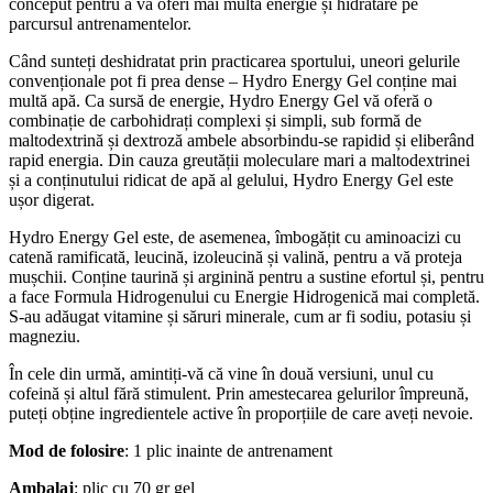
conceput pentru a vă oferi mai multă energie și hidratare pe
parcursul antrenamentelor.
Când sunteți deshidratat prin practicarea sportului, uneori gelurile
convenționale pot fi prea dense – Hydro Energy Gel conține mai
multă apă. Ca sursă de energie, Hydro Energy Gel vă oferă o
combinație de carbohidrați complexi și simpli, sub formă de
maltodextrină și dextroză ambele absorbindu-se rapidid și eliberând
rapid energia. Din cauza greutății moleculare mari a maltodextrinei
și a conținutului ridicat de apă al gelului, Hydro Energy Gel este
ușor digerat.
Hydro Energy Gel este, de asemenea, îmbogățit cu aminoacizi cu
catenă ramificată, leucină, izoleucină și valină, pentru a vă proteja
mușchii. Conține taurină și arginină pentru a sustine efortul și, pentru
a face Formula Hidrogenului cu Energie Hidrogenică mai completă.
S-au adăugat vitamine și săruri minerale, cum ar fi sodiu, potasiu și
magneziu.
În cele din urmă, amintiți-vă că vine în două versiuni, unul cu
cofeină și altul fără stimulent. Prin amestecarea gelurilor împreună,
puteți obține ingredientele active în proporțiile de care aveți nevoie.
Mod de folosire
: 1 plic inainte de antrenament
Ambalaj
: plic cu 70 gr gel