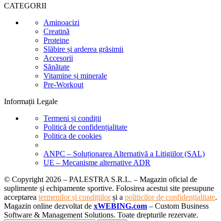
CATEGORII
Aminoacizi
Creatină
Proteine
Slăbire și arderea grăsimii
Accesorii
Sănătate
Vitamine și minerale
Pre-Workout
Informații Legale
Termeni și condiții
Politică de confidențialitate
Politica de cookies
ANPC – Soluționarea Alternativă a Litigiilor (SAL)
UE – Mecanisme alternative ADR
© Copyright 2026 – PALESTRA S.R.L. – Magazin oficial de
suplimente și echipamente sportive. Folosirea acestui site presupune
acceptarea
termenilor și condițiilor
și a
politicilor de confidențialitate
.
Magazin online dezvoltat de
xWEBING.com
– Custom Business
Software & Management Solutions. Toate drepturile rezervate.