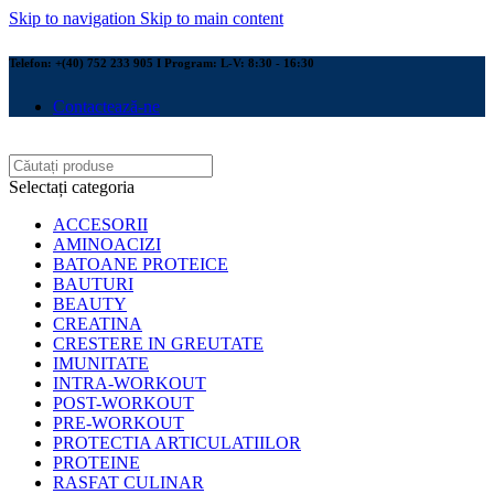
Skip to navigation
Skip to main content
Telefon: +(40) 752 233 905 I Program: L-V: 8:30 - 16:30
Contactează-ne
Selectați categoria
ACCESORII
AMINOACIZI
BATOANE PROTEICE
BAUTURI
BEAUTY
CREATINA
CRESTERE IN GREUTATE
IMUNITATE
INTRA-WORKOUT
POST-WORKOUT
PRE-WORKOUT
PROTECTIA ARTICULATIILOR
PROTEINE
RASFAT CULINAR