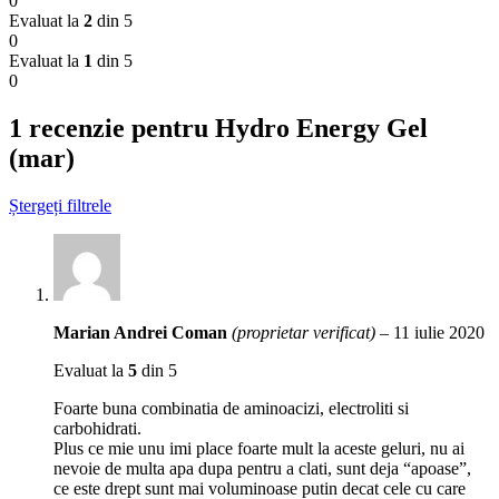
0
Evaluat la
2
din 5
0
Evaluat la
1
din 5
0
1 recenzie pentru
Hydro Energy Gel
(mar)
Ștergeți filtrele
Marian Andrei Coman
(proprietar verificat)
–
11 iulie 2020
Evaluat la
5
din 5
Foarte buna combinatia de aminoacizi, electroliti si
carbohidrati.
Plus ce mie unu imi place foarte mult la aceste geluri, nu ai
nevoie de multa apa dupa pentru a clati, sunt deja “apoase”,
ce este drept sunt mai voluminoase putin decat cele cu care