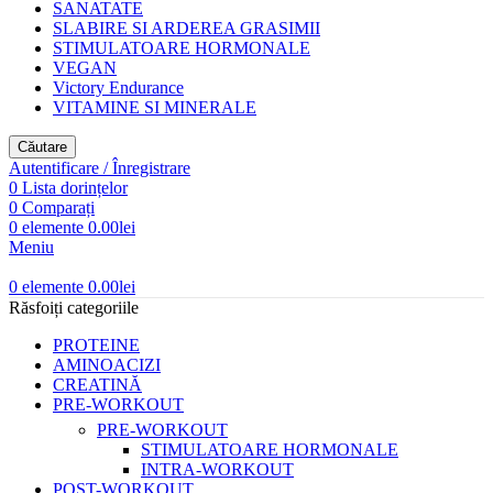
SANATATE
SLABIRE SI ARDEREA GRASIMII
STIMULATOARE HORMONALE
VEGAN
Victory Endurance
VITAMINE SI MINERALE
Căutare
Autentificare / Înregistrare
0
Lista dorințelor
0
Comparați
0
elemente
0.00
lei
Meniu
0
elemente
0.00
lei
Răsfoiți categoriile
PROTEINE
AMINOACIZI
CREATINĂ
PRE-WORKOUT
PRE-WORKOUT
STIMULATOARE HORMONALE
INTRA-WORKOUT
POST-WORKOUT