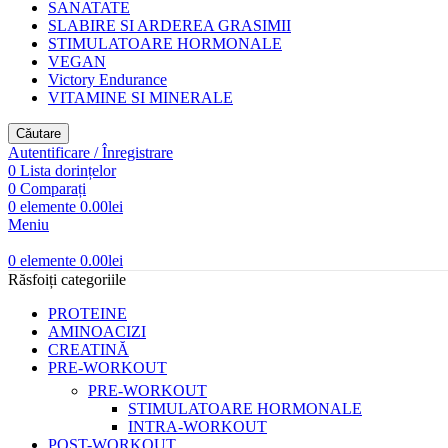
SANATATE
SLABIRE SI ARDEREA GRASIMII
STIMULATOARE HORMONALE
VEGAN
Victory Endurance
VITAMINE SI MINERALE
Căutare
Autentificare / Înregistrare
0
Lista dorințelor
0
Comparați
0
elemente
0.00
lei
Meniu
0
elemente
0.00
lei
Răsfoiți categoriile
PROTEINE
AMINOACIZI
CREATINĂ
PRE-WORKOUT
PRE-WORKOUT
STIMULATOARE HORMONALE
INTRA-WORKOUT
POST-WORKOUT