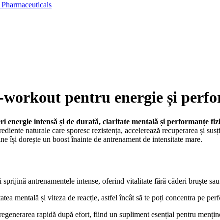
 Pharmaceuticals
-workout pentru energie și perf
i energie intensă și de durată, claritate mentală și performanțe fi
ediente naturale care sporesc rezistența, accelerează recuperarea și susț
cine își dorește un boost înainte de antrenament de intensitate mare.
i sprijină antrenamentele intense, oferind vitalitate fără căderi bruște s
tea mentală și viteza de reacție, astfel încât să te poți concentra pe perf
regenerarea rapidă după efort, fiind un supliment esențial pentru menți