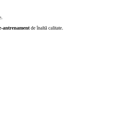
e.
re-antrenament
de înaltă calitate.