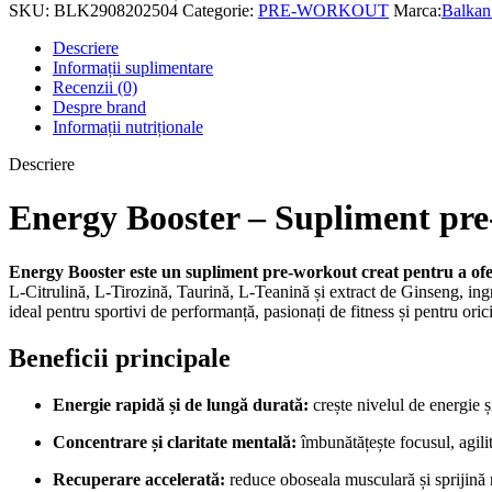
SKU:
BLK2908202504
Categorie:
PRE-WORKOUT
Marca:
Balkan
Descriere
Informații suplimentare
Recenzii (0)
Despre brand
Informații nutriționale
Descriere
Energy Booster – Supliment pre
Energy Booster este un supliment pre-workout creat pentru a ofer
L-Citrulină, L-Tirozină, Taurină, L-Teanină și extract de Ginseng, ingr
ideal pentru sportivi de performanță, pasionați de fitness și pentru ori
Beneficii principale
Energie rapidă și de lungă durată:
crește nivelul de energie ș
Concentrare și claritate mentală:
îmbunătățește focusul, agilita
Recuperare accelerată:
reduce oboseala musculară și sprijină 