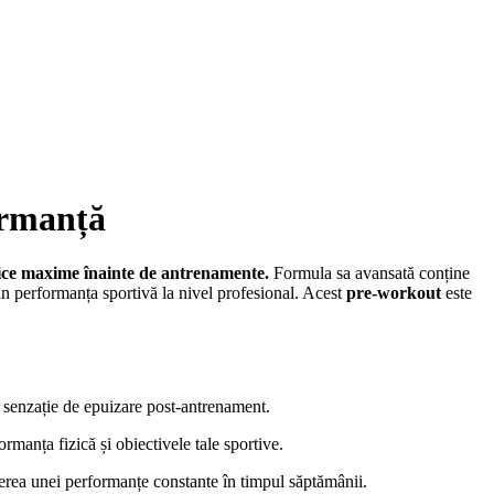
ormanță
zice maxime înainte de antrenamente.
Formula sa avansată conține
in performanța sportivă la nivel profesional. Acest
pre-workout
este
au senzație de epuizare post-antrenament.
ormanța fizică și obiectivele tale sportive.
nerea unei performanțe constante în timpul săptămânii.