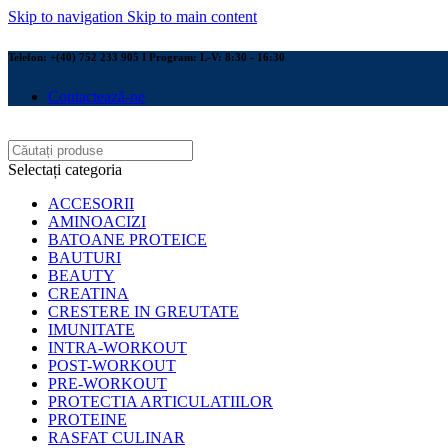
Skip to navigation
Skip to main content
Telefon: +(40) 752 233 905 I Program: L-V: 8:30 - 16:30
Contactează-ne
Selectați categoria
ACCESORII
AMINOACIZI
BATOANE PROTEICE
BAUTURI
BEAUTY
CREATINA
CRESTERE IN GREUTATE
IMUNITATE
INTRA-WORKOUT
POST-WORKOUT
PRE-WORKOUT
PROTECTIA ARTICULATIILOR
PROTEINE
RASFAT CULINAR