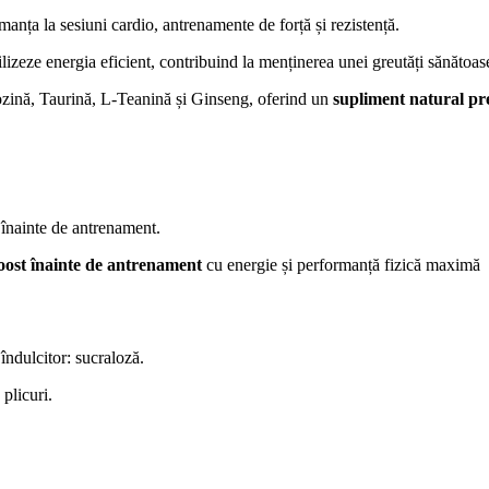
anța la sesiuni cardio, antrenamente de forță și rezistență.
lizeze energia eficient, contribuind la menținerea unei greutăți sănătoas
ozină, Taurină, L-Teanină și Ginseng, oferind un
supliment natural p
 înainte de antrenament.
oost înainte de antrenament
cu energie și performanță fizică maximă
îndulcitor: sucraloză.
plicuri.