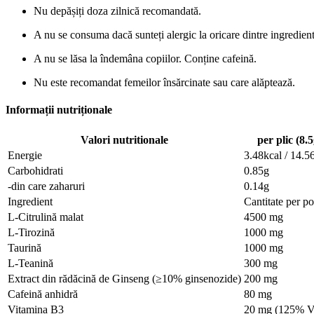
Nu depășiți doza zilnică recomandată.
A nu se consuma dacă sunteți alergic la oricare dintre ingredient
A nu se lăsa la îndemâna copiilor. Conține cafeină.
Nu este recomandat femeilor însărcinate sau care alăptează.
Informații nutriționale
Valori nutritionale
per plic (8.5
Energie
3.48kcal / 14.5
Carbohidrati
0.85g
-din care zaharuri
0.14g
Ingredient
Cantitate per po
L-Citrulină malat
4500 mg
L-Tirozină
1000 mg
Taurină
1000 mg
L-Teanină
300 mg
Extract din rădăcină de Ginseng (≥10% ginsenozide)
200 mg
Cafeină anhidră
80 mg
Vitamina B3
20 mg (125% 