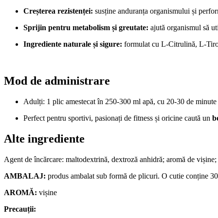
Creșterea rezistenței:
susține anduranța organismului și perform
Sprijin pentru metabolism și greutate:
ajută organismul să uti
Ingrediente naturale și sigure:
formulat cu L-Citrulină, L-Tir
Mod de administrare
Adulți: 1 plic amestecat în 250-300 ml apă, cu 20-30 de minute
Perfect pentru sportivi, pasionați de fitness și oricine caută un
b
Alte ingrediente
Agent de încărcare: maltodextrină, dextroză anhidră; aromă de vișine; 
AMBALAJ:
produs ambalat sub formă de plicuri. O cutie conține 30 
AROMĂ:
vișine
Precauții: