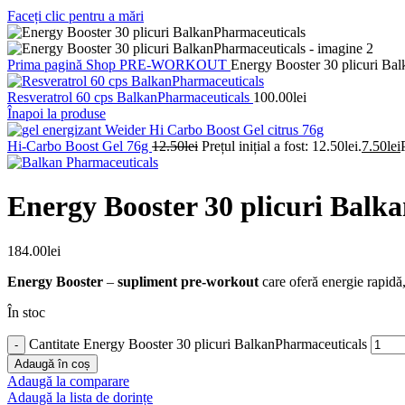
Faceți clic pentru a mări
Prima pagină
Shop
PRE-WORKOUT
Energy Booster 30 plicuri Ba
Resveratrol 60 cps BalkanPharmaceuticals
100.00
lei
Înapoi la produse
Hi-Carbo Boost Gel 76g
12.50
lei
Prețul inițial a fost: 12.50lei.
7.50
lei
Energy Booster 30 plicuri Balk
184.00
lei
Energy Booster
–
supliment pre-workout
care oferă energie rapidă
În stoc
Cantitate Energy Booster 30 plicuri BalkanPharmaceuticals
Adaugă în coș
Adaugă la comparare
Adaugă la lista de dorințe