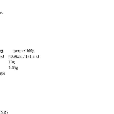
e.
g)
perper 100g
6kJ
40.9kcal / 171.3 kJ
10g
1.65g
rție
VNR)