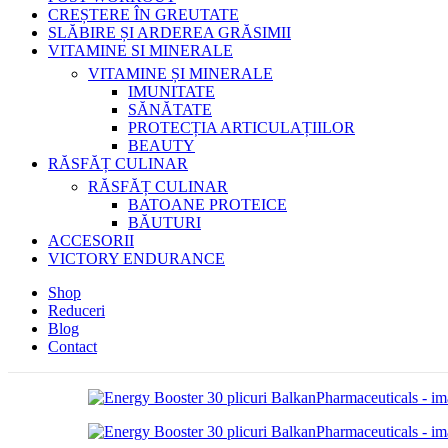
CREȘTERE ÎN GREUTATE
SLĂBIRE ȘI ARDEREA GRĂSIMII
VITAMINE SI MINERALE
VITAMINE ȘI MINERALE
IMUNITATE
SĂNĂTATE
PROTECȚIA ARTICULAȚIILOR
BEAUTY
RĂSFĂȚ CULINAR
RĂSFĂȚ CULINAR
BATOANE PROTEICE
BĂUTURI
ACCESORII
VICTORY ENDURANCE
Shop
Reduceri
Blog
Contact