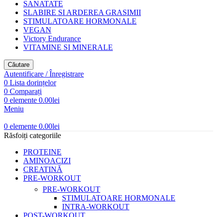
SANATATE
SLABIRE SI ARDEREA GRASIMII
STIMULATOARE HORMONALE
VEGAN
Victory Endurance
VITAMINE SI MINERALE
Căutare
Autentificare / Înregistrare
0
Lista dorințelor
0
Comparați
0
elemente
0.00
lei
Meniu
0
elemente
0.00
lei
Răsfoiți categoriile
PROTEINE
AMINOACIZI
CREATINĂ
PRE-WORKOUT
PRE-WORKOUT
STIMULATOARE HORMONALE
INTRA-WORKOUT
POST-WORKOUT