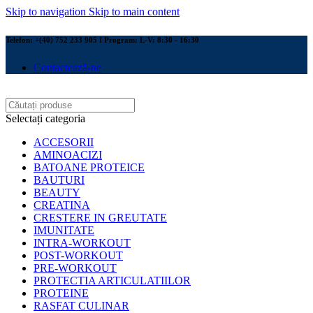
Skip to navigation
Skip to main content
Telefon: +(40) 752 233 905 I Program: L-V: 8:30 - 16:30
Contactează-ne
Selectați categoria
ACCESORII
AMINOACIZI
BATOANE PROTEICE
BAUTURI
BEAUTY
CREATINA
CRESTERE IN GREUTATE
IMUNITATE
INTRA-WORKOUT
POST-WORKOUT
PRE-WORKOUT
PROTECTIA ARTICULATIILOR
PROTEINE
RASFAT CULINAR