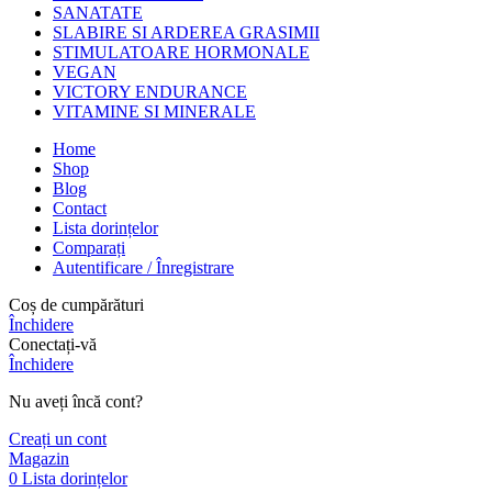
SANATATE
SLABIRE SI ARDEREA GRASIMII
STIMULATOARE HORMONALE
VEGAN
VICTORY ENDURANCE
VITAMINE SI MINERALE
Home
Shop
Blog
Contact
Lista dorințelor
Comparați
Autentificare / Înregistrare
Coș de cumpărături
Închidere
Conectați-vă
Închidere
Nu aveți încă cont?
Creați un cont
Magazin
0
Lista dorințelor