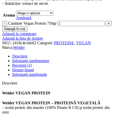
– îndulcitor: extract de stevie
Aroma
Anulează
Cantitate Vegan Protein 750gr
Adaugă în coș
Adaugă la comparare
Adaugă la lista de dorințe
SKU:
2418c4e3de62
Categorii:
PROTEINE
,
VEGAN
Marca:
Weider
Descriere
Informații suplimentare
Recenzii (2)
Despre brand
Informații nutriționale
Descriere
Weider VEGAN PROTEIN
Weider VEGAN PROTEIN – PROTEINĂ VEGETALĂ
– izolat proteic din mazăre (100% Pisane R C9) şi izolat proteic din
orez