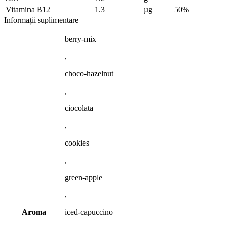
Vitamina B12
1.3
µg
50%
Informații suplimentare
berry-mix
,
choco-hazelnut
,
ciocolata
,
cookies
,
green-apple
,
Aroma
iced-capuccino