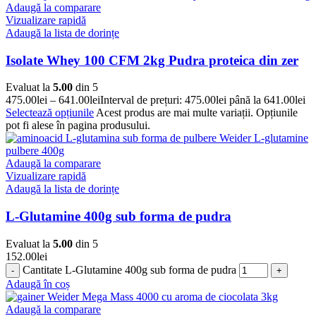
Adaugă la comparare
Vizualizare rapidă
Adaugă la lista de dorințe
Isolate Whey 100 CFM 2kg Pudra proteica din zer
Evaluat la
5.00
din 5
475.00
lei
–
641.00
lei
Interval de prețuri: 475.00lei până la 641.00lei
Selectează opțiunile
Acest produs are mai multe variații. Opțiunile
pot fi alese în pagina produsului.
Adaugă la comparare
Vizualizare rapidă
Adaugă la lista de dorințe
L-Glutamine 400g sub forma de pudra
Evaluat la
5.00
din 5
152.00
lei
Cantitate L-Glutamine 400g sub forma de pudra
Adaugă în coș
Adaugă la comparare