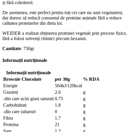
și fără colesterol.
De asemenea, este perfect pentru toți cei care nu sunt vegetarieni,
dar doresc să reducă consumul de proteine ​​animale fără a reduce
calitatea proteinelor din dieta lor.
WEIDER a realizat obținerea proteinei vegetale prin procese fizice,
fără a folosi solvenți chimici precum hexanul.
Cantitate
: 750gr
Informații nutriționale
Informații nutriționale
Brownie Chocolate
per 30g
% RDA
Energie
504kJ/120kcal
Grasimi
2.6
g
-din care acizi grasi saturati
0.75
g
Carbohidrati
1.8
g
-din care zaharuri
0
g
Fibra
1.7
g
Proteina
21
g
Sare
1.2
g