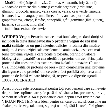
– ModCarb® (tărâţe din ovăz, Quinoa, Amaranth, hrişcă, mei)
– adaos de extracte din plante și cereale organice (ardei iute,
ghimbir, broccoli, spanac, varză creaţă, varză, ceai verde, zmeură,
banane, kiwi, mango, prune, lime, afine, ananas, portocale,
grapefruit roz, cireşe, lămâie, conopidă, grâu germinat (fără gluten),
lucernă, spirulina, chlorella)
– îndulcitor: extract de stevie.
WEIDER Vegan Protein
este cea mai bună alegere dacă doriți să
includeți în dieta dumneavoastră o
proteină vegan de cea mai
înaltă calitate
, cu un
gust absolut delicios
! Proteina din mazăre,
mulțumită compoziției sale excelente de aminoacizi, este cea mai
bună proteină vegetală care poate fi folosită, oferind o valoare
biologică comparabilă cu cea oferită de proteina din zer. Principala
proteină din acest produs este proteina izolată din mazăre (Pisane
C9), îmbogățită cu proteine ​​de orez – prin combinarea unei proteine
din legume cu o proteină din cereale a fost posibilă obținerea unei
proteine de înaltă valoare biologică, respectiv o digestie ușoară.
100% TOLERABIL!
Acest produs este recomandat pentru toți acei oameni care au nevoie
de proteine ​​suplimentare și le pasă de sănătatea lor, precum sportivii,
oameni de vârsta a 3-a și persoanele care depun efort fizic ridicat.
VEGAN PROTEIN este ideal pentru cei care doresc să consume un
shake proteic vegetal, curat, sigur și natural, fără lactoză, fără gluten