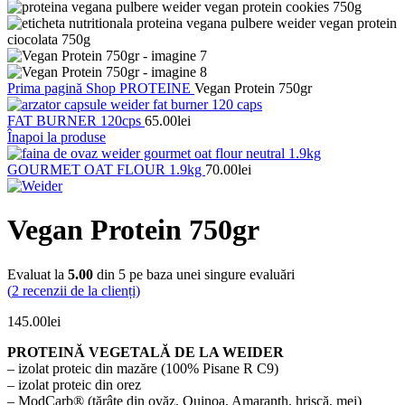
Prima pagină
Shop
PROTEINE
Vegan Protein 750gr
FAT BURNER 120cps
65.00
lei
Înapoi la produse
GOURMET OAT FLOUR 1.9kg
70.00
lei
Vegan Protein 750gr
Evaluat la
5.00
din 5 pe baza unei singure evaluări
(
2
recenzii de la clienți)
145.00
lei
PROTEINĂ VEGETALĂ DE LA WEIDER
– izolat proteic din mazăre (100% Pisane R C9)
– izolat proteic din orez
– ModCarb® (tărâţe din ovăz, Quinoa, Amaranth, hrişcă, mei)