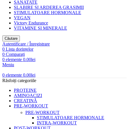
SANATATE
SLABIRE SI ARDEREA GRASIMII
STIMULATOARE HORMONALE
VEGAN
Victory Endurance
VITAMINE SI MINERALE
Căutare
Autentificare / Înregistrare
0
Lista dorințelor
0
Comparați
0
elemente
0.00
lei
Meniu
0
elemente
0.00
lei
Răsfoiți categoriile
PROTEINE
AMINOACIZI
CREATINĂ
PRE-WORKOUT
PRE-WORKOUT
STIMULATOARE HORMONALE
INTRA-WORKOUT
POST-WORKOUT