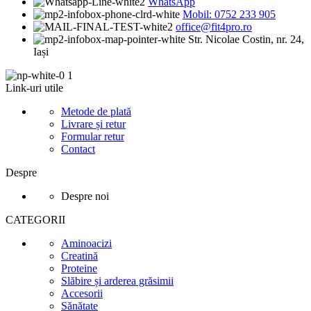
WhatsApp
Mobil: 0752 233 905
office@fit4pro.ro
Str. Nicolae Costin, nr. 24,
Iași
Link-uri utile
Metode de plată
Livrare și retur
Formular retur
Contact
Despre
Despre noi
CATEGORII
Aminoacizi
Creatină
Proteine
Slăbire și arderea grăsimii
Accesorii
Sănătate