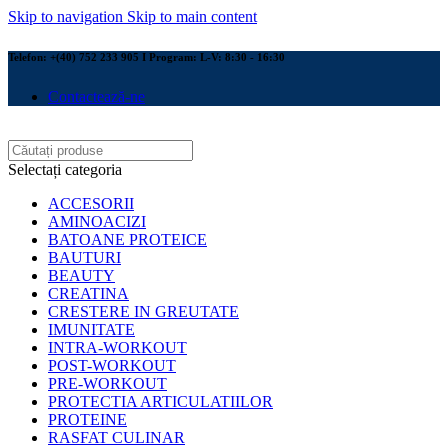
Skip to navigation
Skip to main content
Telefon: +(40) 752 233 905 I Program: L-V: 8:30 - 16:30
Contactează-ne
Selectați categoria
ACCESORII
AMINOACIZI
BATOANE PROTEICE
BAUTURI
BEAUTY
CREATINA
CRESTERE IN GREUTATE
IMUNITATE
INTRA-WORKOUT
POST-WORKOUT
PRE-WORKOUT
PROTECTIA ARTICULATIILOR
PROTEINE
RASFAT CULINAR