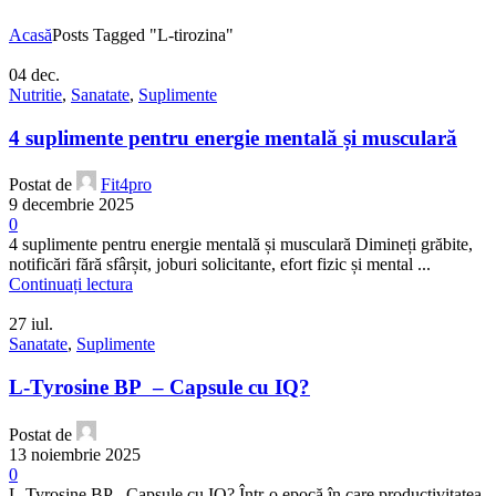
Acasă
Posts Tagged "L-tirozina"
04
dec.
Nutritie
,
Sanatate
,
Suplimente
4 suplimente pentru energie mentală și musculară
Postat de
Fit4pro
9 decembrie 2025
0
4 suplimente pentru energie mentală și musculară Dimineți grăbite,
notificări fără sfârșit, joburi solicitante, efort fizic și mental ...
Continuați lectura
27
iul.
Sanatate
,
Suplimente
L-Tyrosine BP – Capsule cu IQ?
Postat de
13 noiembrie 2025
0
L-Tyrosine BP - Capsule cu IQ? Într-o epocă în care productivitatea