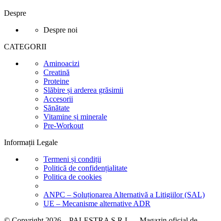
Despre
Despre noi
CATEGORII
Aminoacizi
Creatină
Proteine
Slăbire și arderea grăsimii
Accesorii
Sănătate
Vitamine și minerale
Pre-Workout
Informații Legale
Termeni și condiții
Politică de confidențialitate
Politica de cookies
ANPC – Soluționarea Alternativă a Litigiilor (SAL)
UE – Mecanisme alternative ADR
© Copyright 2026 – PALESTRA S.R.L. – Magazin oficial de