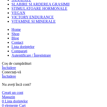
SLABIRE SI ARDEREA GRASIMII
STIMULATOARE HORMONALE
VEGAN
VICTORY ENDURANCE
VITAMINE SI MINERALE
Home
Shop
Blog
Contact
Lista dorințelor
Comparați
Autentificare / Înregistrare
Coș de cumpărături
Închidere
Conectați-vă
Închidere
Nu aveți încă cont?
Creați un cont
Magazin
0
Lista dorințelor
0
elemente
Cart