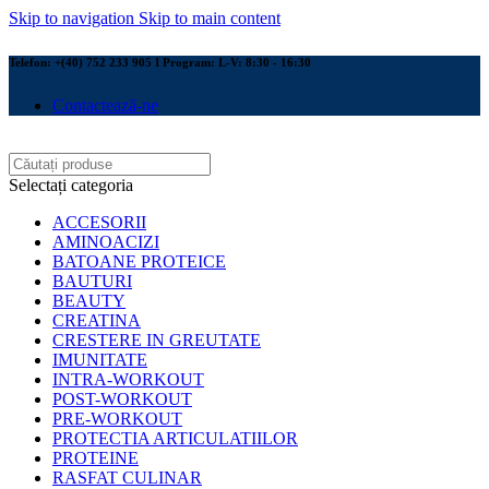
Skip to navigation
Skip to main content
Telefon: +(40) 752 233 905 I Program: L-V: 8:30 - 16:30
Contactează-ne
Selectați categoria
ACCESORII
AMINOACIZI
BATOANE PROTEICE
BAUTURI
BEAUTY
CREATINA
CRESTERE IN GREUTATE
IMUNITATE
INTRA-WORKOUT
POST-WORKOUT
PRE-WORKOUT
PROTECTIA ARTICULATIILOR
PROTEINE
RASFAT CULINAR