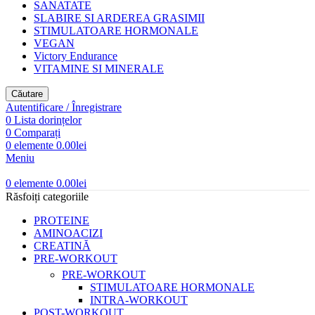
SANATATE
SLABIRE SI ARDEREA GRASIMII
STIMULATOARE HORMONALE
VEGAN
Victory Endurance
VITAMINE SI MINERALE
Căutare
Autentificare / Înregistrare
0
Lista dorințelor
0
Comparați
0
elemente
0.00
lei
Meniu
0
elemente
0.00
lei
Răsfoiți categoriile
PROTEINE
AMINOACIZI
CREATINĂ
PRE-WORKOUT
PRE-WORKOUT
STIMULATOARE HORMONALE
INTRA-WORKOUT
POST-WORKOUT