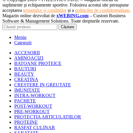
suplimente și echipamente sportive. Folosirea acestui site presupune
acceptarea
termenilor și condițiilor
și a
politicilor de confidențialitate
.
Magazin online dezvoltat de
xWEBING.com
– Custom Business
Software & Management Solutions. Toate drepturile rezervate.
Căutare
Meniu
Categorii
ACCESORII
AMINOACIZI
BATOANE PROTEICE
BAUTURI
BEAUTY
CREATINA
CRESTERE IN GREUTATE
IMUNITATE
INTRA-WORKOUT
PACHETE
POST-WORKOUT
PRE-WORKOUT
PROTECTIA ARTICULATIILOR
PROTEINE
RASFAT CULINAR
SANATATE