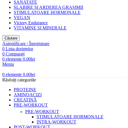
SANATATE
SLABIRE SI ARDEREA GRASIMII
STIMULATOARE HORMONALE
VEGAN
Victory Endurance
VITAMINE SI MINERALE
Căutare
Autentificare / Înregistrare
0
Lista dorințelor
0
Comparați
0
elemente
0.00
lei
Meniu
0
elemente
0.00
lei
Răsfoiți categoriile
PROTEINE
AMINOACIZI
CREATINĂ
PRE-WORKOUT
PRE-WORKOUT
STIMULATOARE HORMONALE
INTRA-WORKOUT
POST-WORKOUT