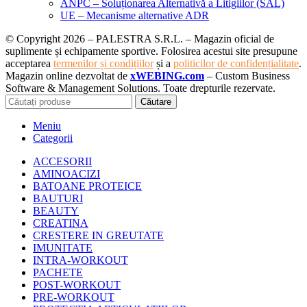
ANPC – Soluționarea Alternativă a Litigiilor (SAL)
UE – Mecanisme alternative ADR
© Copyright 2026 – PALESTRA S.R.L. – Magazin oficial de
suplimente și echipamente sportive. Folosirea acestui site presupune
acceptarea
termenilor și condițiilor
și a
politicilor de confidențialitate
.
Magazin online dezvoltat de
xWEBING.com
– Custom Business
Software & Management Solutions. Toate drepturile rezervate.
Căutare
Meniu
Categorii
ACCESORII
AMINOACIZI
BATOANE PROTEICE
BAUTURI
BEAUTY
CREATINA
CRESTERE IN GREUTATE
IMUNITATE
INTRA-WORKOUT
PACHETE
POST-WORKOUT
PRE-WORKOUT