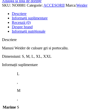
Adaugă la lista de dorințe
SKU:
NO0081
Categorie:
ACCESORII
Marca:
Weider
Descriere
Informații suplimentare
Recenzii (0)
Despre brand
Informații nutriționale
Descriere
Manusi Weider de culoare gri si portocaliu.
Dimensiuni: S, M, L, XL, XXL
Informații suplimentare
L
,
M
,
Marime
S