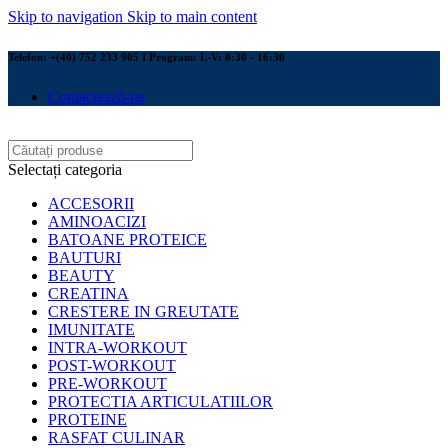
Skip to navigation
Skip to main content
Telefon: +(40) 752 233 905 I Program: L-V: 8:30 - 16:30
Contactează-ne
Selectați categoria
ACCESORII
AMINOACIZI
BATOANE PROTEICE
BAUTURI
BEAUTY
CREATINA
CRESTERE IN GREUTATE
IMUNITATE
INTRA-WORKOUT
POST-WORKOUT
PRE-WORKOUT
PROTECTIA ARTICULATIILOR
PROTEINE
RASFAT CULINAR