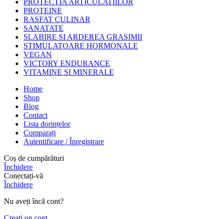
PROTECTIA ARTICULATIILOR
PROTEINE
RASFAT CULINAR
SANATATE
SLABIRE SI ARDEREA GRASIMII
STIMULATOARE HORMONALE
VEGAN
VICTORY ENDURANCE
VITAMINE SI MINERALE
Home
Shop
Blog
Contact
Lista dorințelor
Comparați
Autentificare / Înregistrare
Coș de cumpărături
Închidere
Conectați-vă
Închidere
Nu aveți încă cont?
Creați un cont