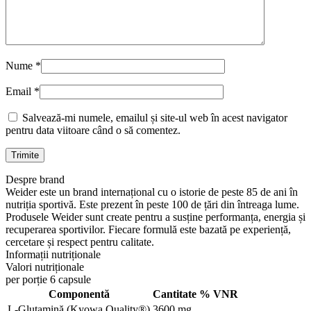
Nume
*
Email
*
Salvează-mi numele, emailul și site-ul web în acest navigator
pentru data viitoare când o să comentez.
Despre brand
Weider este un brand internațional cu o istorie de peste 85 de ani în
nutriția sportivă. Este prezent în peste 100 de țări din întreaga lume.
Produsele Weider sunt create pentru a susține performanța, energia și
recuperarea sportivilor. Fiecare formulă este bazată pe experiență,
cercetare și respect pentru calitate.
Informații nutriționale
Valori nutriționale
per porție 6 capsule
Componentă
Cantitate
% VNR
L-Glutamină (Kyowa Quality®)
3600 mg