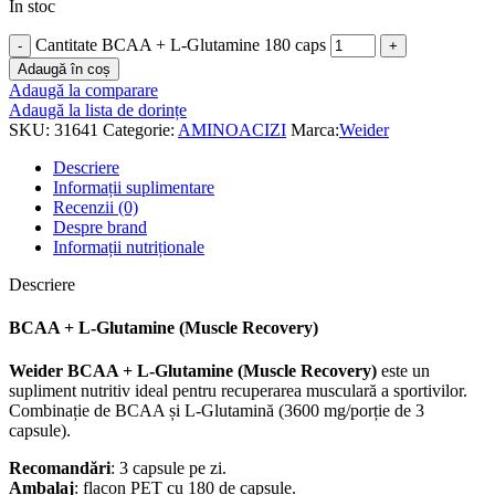
În stoc
Cantitate BCAA + L-Glutamine 180 caps
Adaugă în coș
Adaugă la comparare
Adaugă la lista de dorințe
SKU:
31641
Categorie:
AMINOACIZI
Marca:
Weider
Descriere
Informații suplimentare
Recenzii (0)
Despre brand
Informații nutriționale
Descriere
BCAA + L-Glutamine (Muscle Recovery)
Weider BCAA + L-Glutamine (Muscle Recovery)
este un
supliment nutritiv ideal pentru recuperarea musculară a sportivilor.
Combinație de BCAA și L-Glutamină (3600 mg/porție de 3
capsule).
Recomandări
: 3 capsule pe zi.
Ambalaj
: flacon PET cu 180 de capsule.