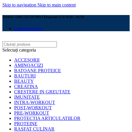
Skip to navigation
Skip to main content
Telefon: +(40) 752 233 905 I Program: L-V: 8:30 - 16:30
Contactează-ne
Selectați categoria
ACCESORII
AMINOACIZI
BATOANE PROTEICE
BAUTURI
BEAUTY
CREATINA
CRESTERE IN GREUTATE
IMUNITATE
INTRA-WORKOUT
POST-WORKOUT
PRE-WORKOUT
PROTECTIA ARTICULATIILOR
PROTEINE
RASFAT CULINAR