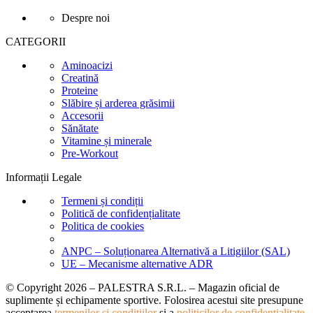
Despre noi
CATEGORII
Aminoacizi
Creatină
Proteine
Slăbire și arderea grăsimii
Accesorii
Sănătate
Vitamine și minerale
Pre-Workout
Informații Legale
Termeni și condiții
Politică de confidențialitate
Politica de cookies
ANPC – Soluționarea Alternativă a Litigiilor (SAL)
UE – Mecanisme alternative ADR
© Copyright 2026 – PALESTRA S.R.L. – Magazin oficial de
suplimente și echipamente sportive. Folosirea acestui site presupune
acceptarea
termenilor și condițiilor
și a
politicilor de confidențialitate
.