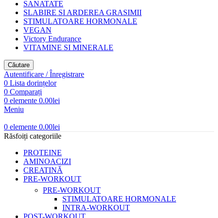
SANATATE
SLABIRE SI ARDEREA GRASIMII
STIMULATOARE HORMONALE
VEGAN
Victory Endurance
VITAMINE SI MINERALE
Căutare
Autentificare / Înregistrare
0
Lista dorințelor
0
Comparați
0
elemente
0.00
lei
Meniu
0
elemente
0.00
lei
Răsfoiți categoriile
PROTEINE
AMINOACIZI
CREATINĂ
PRE-WORKOUT
PRE-WORKOUT
STIMULATOARE HORMONALE
INTRA-WORKOUT
POST-WORKOUT