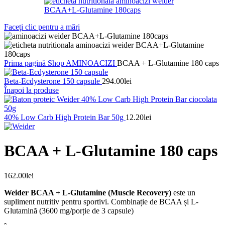
Faceți clic pentru a mări
Prima pagină
Shop
AMINOACIZI
BCAA + L-Glutamine 180 caps
Beta-Ecdysterone 150 capsule
294.00
lei
Înapoi la produse
40% Low Carb High Protein Bar 50g
12.20
lei
BCAA + L-Glutamine 180 caps
162.00
lei
Weider BCAA + L-Glutamine (Muscle Recovery)
este un
supliment nutritiv pentru sportivi. Combinație de BCAA și L-
Glutamină (3600 mg/porție de 3 capsule)