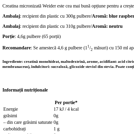
Creatina micronizată Weider este cea mai bună opțiune pentru a crește 
Ambalaj
: recipient din plastic cu 300g pulbere/
Aromă: blue raspbe
Ambalaj
: recipient din plastic cu 310g pulbere/
Aromă: neutru
Porție
: 4,6g pulbere (65 porții)
1
Recomandare
: Se amestecă 4,6 g pulbere (1
/
măsuri) cu 150 ml apă
2
Ingrediente: creatină monohidrat, maltodextrină, arome, acidifiant: acid citri
membranaceus), îndulcitori: sucraloză, glicozide steviol din stevia. Poate conține 
Informații nutriționale
Per portie*
Energie
17 kJ / 4 kcal
grăsimi
0g
– din care grăsimi saturate
0g
carbohidrați
1 g