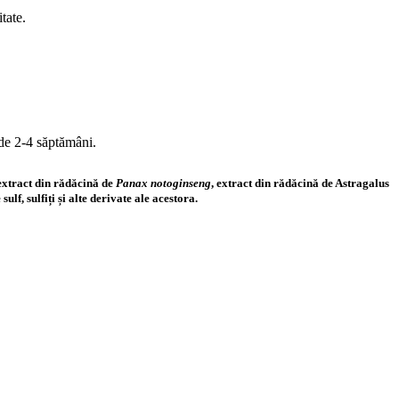
tate.
de 2-4 săptămâni.
extract din rădăcină de
Panax notoginseng
, extract din rădăcină de Astragalus
lf, sulfiți și alte derivate ale acestora.