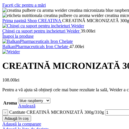
Faceți clic pentru a mări
Prima pagină
Shop
CREATINA
CREATINĂ MICRONIZATĂ 300g
Chingi cu suport pentru incheieturi Weider
39.00
lei
Înapoi la produse
BalkanPharmaceuticals Iron Chelate
47.00
lei
CREATINĂ MICRONIZATĂ 30
108.00
lei
Pentru a vă ajuta să obțineți cele mai bune rezultate la sală, Weider a 
Aroma
Anulează
Cantitate CREATINĂ MICRONIZATĂ 300g/310g
Adaugă în coș
Adaugă la comparare