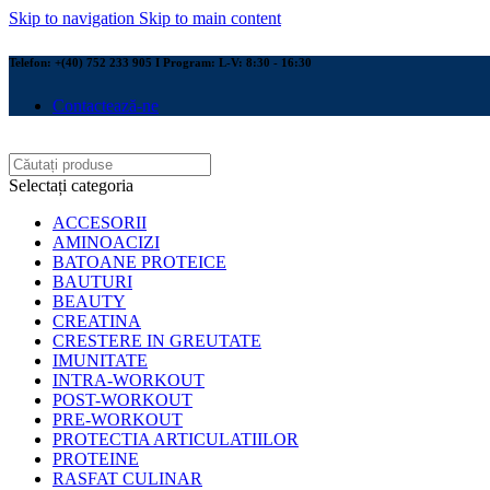
Skip to navigation
Skip to main content
Telefon: +(40) 752 233 905 I Program: L-V: 8:30 - 16:30
Contactează-ne
Selectați categoria
ACCESORII
AMINOACIZI
BATOANE PROTEICE
BAUTURI
BEAUTY
CREATINA
CRESTERE IN GREUTATE
IMUNITATE
INTRA-WORKOUT
POST-WORKOUT
PRE-WORKOUT
PROTECTIA ARTICULATIILOR
PROTEINE
RASFAT CULINAR