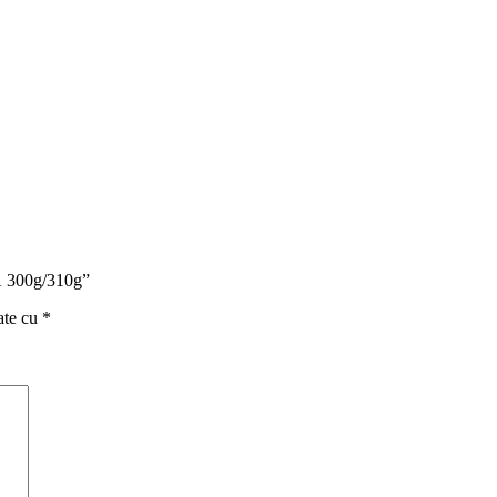
Ă 300g/310g”
ate cu
*