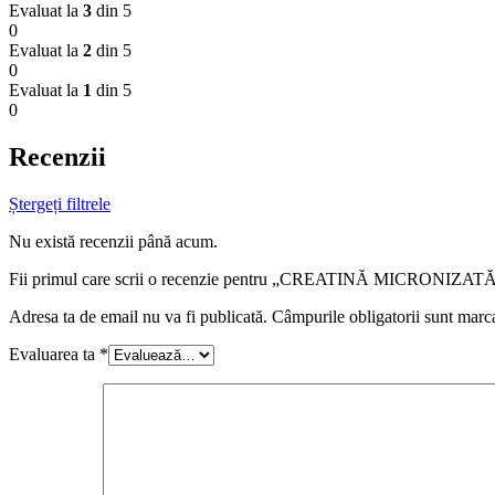
Evaluat la
3
din 5
0
Evaluat la
2
din 5
0
Evaluat la
1
din 5
0
Recenzii
Ștergeți filtrele
Nu există recenzii până acum.
Fii primul care scrii o recenzie pentru „CREATINĂ MICRONIZAT
Adresa ta de email nu va fi publicată.
Câmpurile obligatorii sunt marc
Evaluarea ta
*