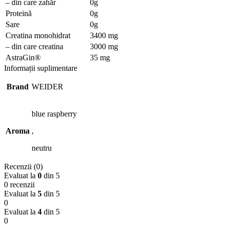
– din care zahăr
0g
Proteină
0g
Sare
0g
Creatina monohidrat
3400 mg
– din care creatina
3000 mg
AstraGin®
35 mg
Informații suplimentare
Brand
WEIDER
blue raspberry
Aroma
,
neutru
Recenzii (0)
Evaluat la
0
din 5
0 recenzii
Evaluat la
5
din 5
0
Evaluat la
4
din 5
0