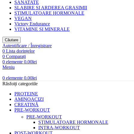
SANATATE
SLABIRE SI ARDEREA GRASIMII
STIMULATOARE HORMONALE
VEGAN
Victory Endurance
VITAMINE SI MINERALE
Căutare
Autentificare / Înregistrare
0
Lista dorințelor
0
Comparați
0
elemente
0.00
lei
Meniu
0
elemente
0.00
lei
Răsfoiți categoriile
PROTEINE
AMINOACIZI
CREATINĂ
PRE-WORKOUT
PRE-WORKOUT
STIMULATOARE HORMONALE
INTRA-WORKOUT
POST-WORKOUT