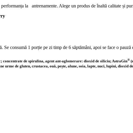
performanța la antrenamente. Alege un produs de înaltă calitate și puri
rry
. Se consumă 1 porție pe zi timp de 6 săptămâni, apoi se face o pauză 
®
c; concentrate de spirulina, agent ant-aglomerare: dioxid de siliciu; AstraGin
(
urme de gluten, crustacea, ouă, pește, alune, soia, lapte, nuci, lupini, dioxid de su