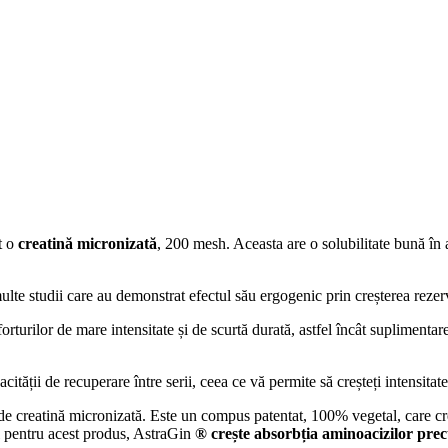
t o
creatină micronizată
, 200 mesh. Aceasta are o solubilitate bună în 
multe studii care au demonstrat efectul său ergogenic prin creșterea reze
rturilor de mare intensitate și de scurtă durată, astfel încât suplimenta
acității de recuperare între serii, ceea ce vă permite să creșteți intensit
de creatină micronizată. Este un compus patentat, 100% vegetal, care cre
al pentru acest produs, AstraGin
®
crește absorbția aminoacizilor pr