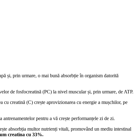
apă și, prin urmare, o mai bună absorbție în organism datorită
rvelor de fosfocreatină (PC) la nivel muscular și, prin urmare, de ATP.
rea cu creatină (C) crește aprovizionarea cu energie a mușchilor, pe
atea antrenamentelor pentru a vă crește performanțele zi de zi.
ște absorbția multor nutrienți vitali, promovând un mediu intestinal
ecum creatina cu 33%.