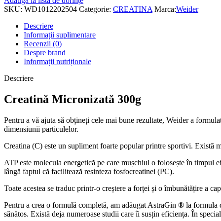
Adaugă la lista de dorințe
SKU:
WD1012202504
Categorie:
CREATINA
Marca:
Weider
Descriere
Informații suplimentare
Recenzii (0)
Despre brand
Informații nutriționale
Descriere
Creatină Micronizată 300g
Pentru a vă ajuta să obțineți cele mai bune rezultate, Weider a formula
dimensiunii particulelor.
Creatina (C) este un supliment foarte popular printre sportivi. Există 
ATP este molecula energetică pe care mușchiul o folosește în timpul efo
lângă faptul că facilitează resinteza fosfocreatinei (PC).
Toate acestea se traduc printr-o creștere a forței și o îmbunătățire a cap
Pentru a crea o formulă completă, am adăugat AstraGin
®
la formula 
sănătos. Există deja numeroase studii care îi susțin eficiența. În speci