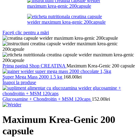
Faceți clic pentru a mări
Prima pagină
Shop
CREATINA
Maximum Krea-Genic 200 capsule
Super Mega Mass 2000 1.5 kg
168.00
lei
Înapoi la produse
Glucosamine + Chondroitin + MSM 120caps
152.00
lei
Maximum Krea-Genic 200
capsule