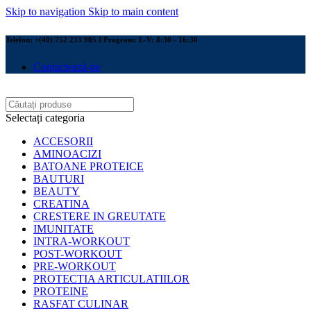
Skip to navigation
Skip to main content
Telefon: +(40) 752 233 905 I Program: L-V: 8:30 - 16:30
Contactează-ne
Selectați categoria
ACCESORII
AMINOACIZI
BATOANE PROTEICE
BAUTURI
BEAUTY
CREATINA
CRESTERE IN GREUTATE
IMUNITATE
INTRA-WORKOUT
POST-WORKOUT
PRE-WORKOUT
PROTECTIA ARTICULATIILOR
PROTEINE
RASFAT CULINAR