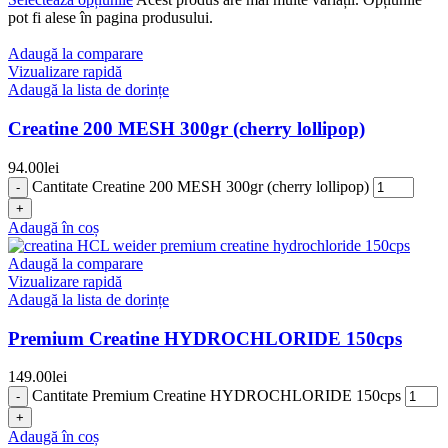
pot fi alese în pagina produsului.
Adaugă la comparare
Vizualizare rapidă
Adaugă la lista de dorințe
Creatine 200 MESH 300gr (cherry lollipop)
94.00
lei
Cantitate Creatine 200 MESH 300gr (cherry lollipop)
Adaugă în coș
Adaugă la comparare
Vizualizare rapidă
Adaugă la lista de dorințe
Premium Creatine HYDROCHLORIDE 150cps
149.00
lei
Cantitate Premium Creatine HYDROCHLORIDE 150cps
Adaugă în coș