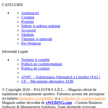
CATEGORII
Aminoacizi
Creatină
Proteine
Slăbire și arderea grăsimii
Accesorii
Sănătate
Vitamine și minerale
Pre-Workout
Informații Legale
Termeni și condiții
Politică de confidențialitate
Politica de cookies
ANPC – Soluționarea Alternativă a Litigiilor (SAL)
UE – Mecanisme alternative ADR
© Copyright 2026 – PALESTRA S.R.L. – Magazin oficial de
suplimente și echipamente sportive. Folosirea acestui site presupune
acceptarea
termenilor și condițiilor
și a
politicilor de confidențialitate
.
Magazin online dezvoltat de
xWEBING.com
– Custom Business
Software & Management Solutions. Toate drepturile rezervate.