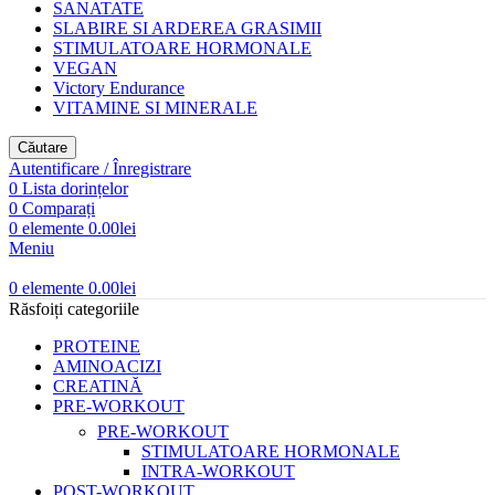
SANATATE
SLABIRE SI ARDEREA GRASIMII
STIMULATOARE HORMONALE
VEGAN
Victory Endurance
VITAMINE SI MINERALE
Căutare
Autentificare / Înregistrare
0
Lista dorințelor
0
Comparați
0
elemente
0.00
lei
Meniu
0
elemente
0.00
lei
Răsfoiți categoriile
PROTEINE
AMINOACIZI
CREATINĂ
PRE-WORKOUT
PRE-WORKOUT
STIMULATOARE HORMONALE
INTRA-WORKOUT
POST-WORKOUT