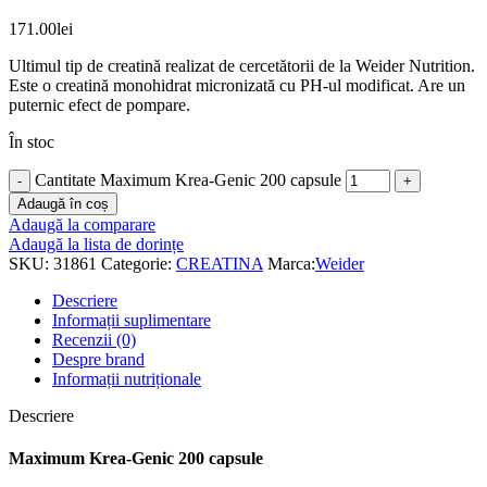
171.00
lei
Ultimul tip de creatină realizat de cercetătorii de la Weider Nutrition.
Este o creatină monohidrat micronizată cu PH-ul modificat. Are un
puternic efect de pompare.
În stoc
Cantitate Maximum Krea-Genic 200 capsule
Adaugă în coș
Adaugă la comparare
Adaugă la lista de dorințe
SKU:
31861
Categorie:
CREATINA
Marca:
Weider
Descriere
Informații suplimentare
Recenzii (0)
Despre brand
Informații nutriționale
Descriere
Maximum Krea-Genic 200 capsule