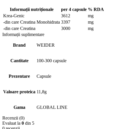
Informații nutriționale
per 4 capsule
% RDA
Krea-Genic
3612
mg
-din care Creatina Monohidrata
3397
mg
-din care Creatina
3000
mg
Informații suplimentare
Brand
WEIDER
Cantitate
100-300 capsule
Prezentare
Capsule
Valoare proteica
11,8g
Gama
GLOBAL LINE
Recenzii (0)
Evaluat la
0
din 5
0 recenzii