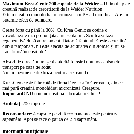
Maximum Krea-Genic 200 capsule de la Weider –
Ultimul tip de
creatină realizat de cercetătorii de la Weider Nutrition.
Este o creatină monohidrat micronizată cu PH-ul modificat. Are un
puternic efect de pompare.
Crește forța cu până la 30%. Cu Krea-Genic se obține o
vascularizare mai pronunțată a musculaturii. Scurtează faza
regenerativă după antrenament. Datorită faptului că este o creatină
dublu tamponată, nu este atacată de aciditatea din stomac și nu se
transformă în creatinină.
Absorbție directă în mușchi datorită folosirii unui mecanism de
transport pe bază de sodiu.
Nu are nevoie de dextroză pentru a se asimila.
Krea-Genic este fabricată de firma Degussa în Germania, din cea
mai pură creatină monohidrat micronizată Creapure.
Important!
NU conține creatină fabricată în China!
Ambalaj
: 200 capsule
Recomandare
: 4 capsule pe zi. Recomandarea este pentru 6
săptămâni. Apoi se face o pauză de 2-4 săptămâni.
Informații nutriționale