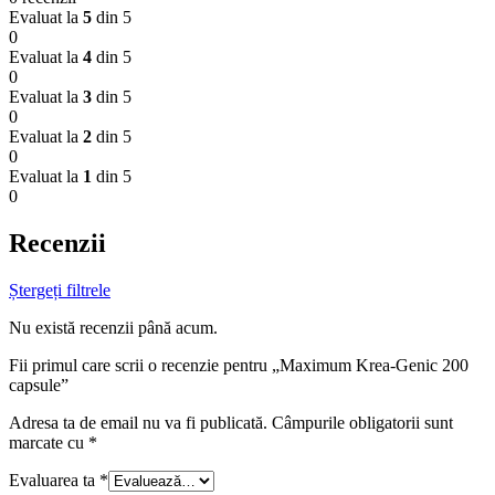
Evaluat la
5
din 5
0
Evaluat la
4
din 5
0
Evaluat la
3
din 5
0
Evaluat la
2
din 5
0
Evaluat la
1
din 5
0
Recenzii
Ștergeți filtrele
Nu există recenzii până acum.
Fii primul care scrii o recenzie pentru „Maximum Krea-Genic 200
capsule”
Adresa ta de email nu va fi publicată.
Câmpurile obligatorii sunt
marcate cu
*
Evaluarea ta
*