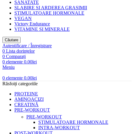
SANATATE
SLABIRE SI ARDEREA GRASIMII
STIMULATOARE HORMONALE
VEGAN
Victory Endurance
VITAMINE SI MINERALE
Căutare
Autentificare / Înregistrare
0
Lista dorințelor
0
Comparați
0
elemente
0.00
lei
Meniu
0
elemente
0.00
lei
Răsfoiți categoriile
PROTEINE
AMINOACIZI
CREATINĂ
PRE-WORKOUT
PRE-WORKOUT
STIMULATOARE HORMONALE
INTRA-WORKOUT
POST-WORKOUT