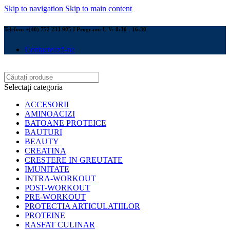
Skip to navigation
Skip to main content
Telefon: +(40) 752 233 905 I Program: L-V: 8:30 - 16:30
Contactează-ne
Selectați categoria
ACCESORII
AMINOACIZI
BATOANE PROTEICE
BAUTURI
BEAUTY
CREATINA
CRESTERE IN GREUTATE
IMUNITATE
INTRA-WORKOUT
POST-WORKOUT
PRE-WORKOUT
PROTECTIA ARTICULATIILOR
PROTEINE
RASFAT CULINAR