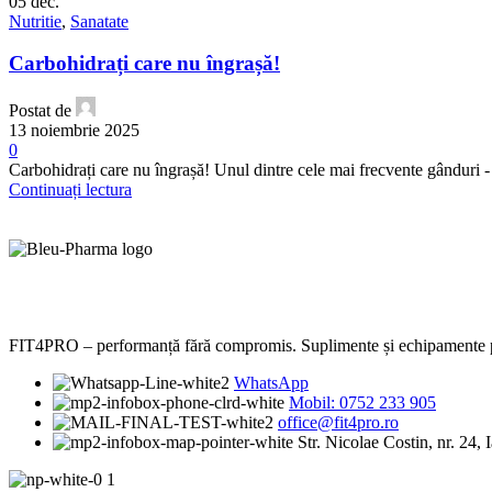
05
dec.
Nutritie
,
Sanatate
Carbohidrați care nu îngrașă!
Postat de
13 noiembrie 2025
0
Carbohidrați care nu îngrașă! Unul dintre cele mai frecvente gânduri - c
Continuați lectura
FIT4PRO – performanță fără compromis. Suplimente și echipamente prem
WhatsApp
Mobil: 0752 233 905
office@fit4pro.ro
Str. Nicolae Costin, nr. 24, I