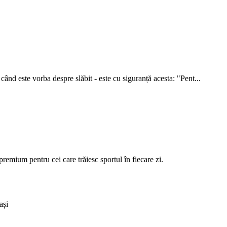
ând este vorba despre slăbit - este cu siguranță acesta: "Pent...
ium pentru cei care trăiesc sportul în fiecare zi.
ași