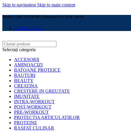
Skip to navigation
Skip to main content
Telefon: +(40) 752 233 905 I Program: L-V: 8:30 - 16:30
Contactează-ne
Selectați categoria
ACCESORII
AMINOACIZI
BATOANE PROTEICE
BAUTURI
BEAUTY
CREATINA
CRESTERE IN GREUTATE
IMUNITATE
INTRA-WORKOUT
POST-WORKOUT
PRE-WORKOUT
PROTECTIA ARTICULATIILOR
PROTEINE
RASFAT CULINAR