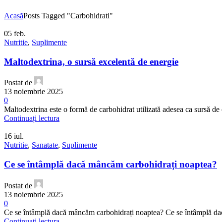
Acasă
Posts Tagged "Carbohidrati"
05
feb.
Nutritie
,
Suplimente
Maltodextrina, o sursă excelentă de energie
Postat de
13 noiembrie 2025
0
Maltodextrina este o formă de carbohidrat utilizată adesea ca sursă de en
Continuați lectura
16
iul.
Nutritie
,
Sanatate
,
Suplimente
Ce se întâmplă dacă mâncăm carbohidrați noaptea?
Postat de
13 noiembrie 2025
0
Ce se întâmplă dacă mâncăm carbohidrați noaptea? Ce se întâmplă dac
Continuați lectura