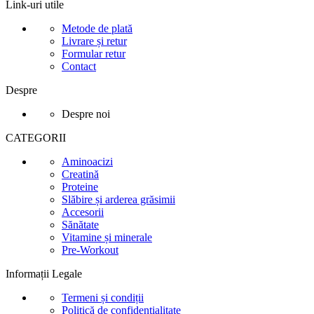
Link-uri utile
Metode de plată
Livrare și retur
Formular retur
Contact
Despre
Despre noi
CATEGORII
Aminoacizi
Creatină
Proteine
Slăbire și arderea grăsimii
Accesorii
Sănătate
Vitamine și minerale
Pre-Workout
Informații Legale
Termeni și condiții
Politică de confidențialitate