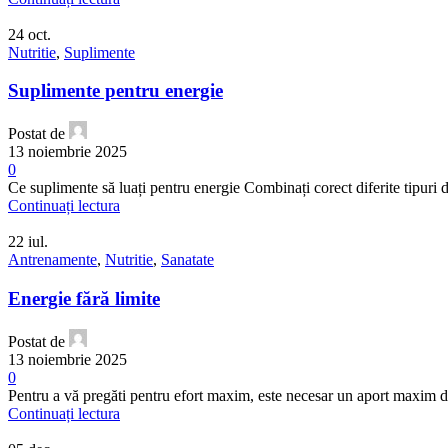
24
oct.
Nutritie
,
Suplimente
Suplimente pentru energie
Postat de
13 noiembrie 2025
0
Ce suplimente să luați pentru energie Combinați corect diferite tipuri d
Continuați lectura
22
iul.
Antrenamente
,
Nutritie
,
Sanatate
Energie fără limite
Postat de
13 noiembrie 2025
0
Pentru a vă pregăti pentru efort maxim, este necesar un aport maxim de 
Continuați lectura