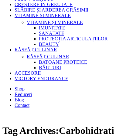
CREȘTERE ÎN GREUTATE
SLĂBIRE ȘI ARDEREA GRĂSIMII
VITAMINE SI MINERALE
VITAMINE ȘI MINERALE
IMUNITATE
SĂNĂTATE
PROTECȚIA ARTICULAȚIILOR
BEAUTY
RĂSFĂȚ CULINAR
RĂSFĂȚ CULINAR
BATOANE PROTEICE
BĂUTURI
ACCESORII
VICTORY ENDURANCE
Shop
Reduceri
Blog
Contact
Tag Archives:Carbohidrati