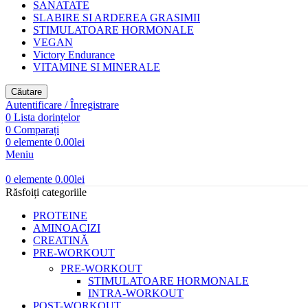
SANATATE
SLABIRE SI ARDEREA GRASIMII
STIMULATOARE HORMONALE
VEGAN
Victory Endurance
VITAMINE SI MINERALE
Căutare
Autentificare / Înregistrare
0
Lista dorințelor
0
Comparați
0
elemente
0.00
lei
Meniu
0
elemente
0.00
lei
Răsfoiți categoriile
PROTEINE
AMINOACIZI
CREATINĂ
PRE-WORKOUT
PRE-WORKOUT
STIMULATOARE HORMONALE
INTRA-WORKOUT
POST-WORKOUT