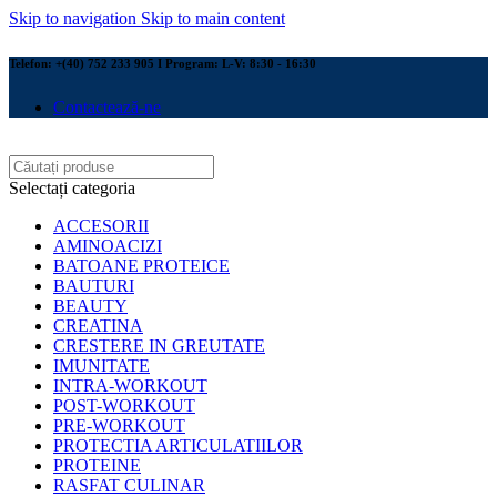
Skip to navigation
Skip to main content
Telefon: +(40) 752 233 905 I Program: L-V: 8:30 - 16:30
Contactează-ne
Selectați categoria
ACCESORII
AMINOACIZI
BATOANE PROTEICE
BAUTURI
BEAUTY
CREATINA
CRESTERE IN GREUTATE
IMUNITATE
INTRA-WORKOUT
POST-WORKOUT
PRE-WORKOUT
PROTECTIA ARTICULATIILOR
PROTEINE
RASFAT CULINAR