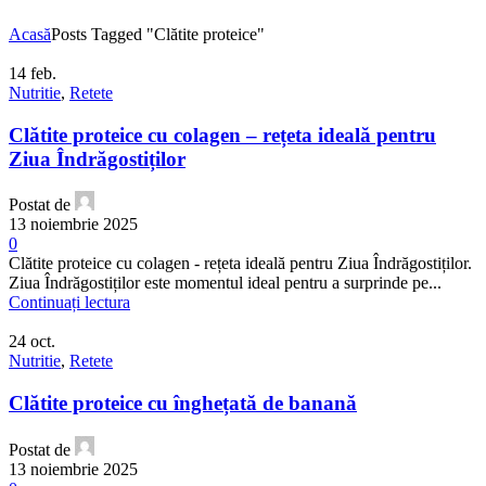
Acasă
Posts Tagged "Clătite proteice"
14
feb.
Nutritie
,
Retete
Clătite proteice cu colagen – rețeta ideală pentru
Ziua Îndrăgostiților
Postat de
13 noiembrie 2025
0
Clătite proteice cu colagen - rețeta ideală pentru Ziua Îndrăgostiților.
Ziua Îndrăgostiților este momentul ideal pentru a surprinde pe...
Continuați lectura
24
oct.
Nutritie
,
Retete
Clătite proteice cu înghețată de banană
Postat de
13 noiembrie 2025