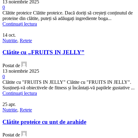
13 noiembrie 2025
0
Clătite proteice Clătite proteice. Dacă doriți să creșteți conținutul de
proteine din clătite, puteți să adăugați ingrediente boga...
Continuați lectura
14
oct.
Nutritie
,
Retete
Clătite cu „FRUITS IN JELLY”
Postat de
13 noiembrie 2025
0
Clătite cu "FRUITS IN JELLY" Clătite cu "FRUITS IN JELLY".
Susțineți-vă obiectivele de fitness și încântați-vă papilele gustative ...
Continuați lectura
25
apr.
Nutritie
,
Retete
Clătite proteice cu unt de arahide
Postat de