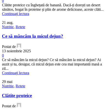
0
Clătite proteice cu înghețată de banană. Dacă-ți dorești un desert
sănătos, bogat în proteine și plin de arome delicioase, aceste clăti...
Continuați lectura
21
aug.
Nutritie
,
Retete
Ce să mâncăm la micul dejun?
Postat de
13 noiembrie 2025
0
Ce să mâncăm la micul dejun? Ce să mâncăm la micul dejun? Ai
auzit și tu, desigur, că micul dejun este cea mai importantă masă a
zil...
Continuați lectura
29
mai
Nutritie
,
Retete
Clătite proteice
Postat de