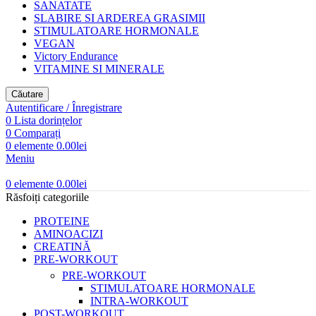
SANATATE
SLABIRE SI ARDEREA GRASIMII
STIMULATOARE HORMONALE
VEGAN
Victory Endurance
VITAMINE SI MINERALE
Căutare
Autentificare / Înregistrare
0
Lista dorințelor
0
Comparați
0
elemente
0.00
lei
Meniu
0
elemente
0.00
lei
Răsfoiți categoriile
PROTEINE
AMINOACIZI
CREATINĂ
PRE-WORKOUT
PRE-WORKOUT
STIMULATOARE HORMONALE
INTRA-WORKOUT
POST-WORKOUT