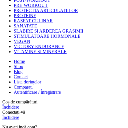
POST-WORKOUT
PRE-WORKOUT
PROTECTIA ARTICULATIILOR
PROTEINE
RASFAT CULINAR
SANATATE
SLABIRE SI ARDEREA GRASIMII
STIMULATOARE HORMONALE
VEGAN
VICTORY ENDURANCE
VITAMINE SI MINERALE
Home
Shop
Blog
Contact
Lista dorințelor
Comparați
Autentificare / Înregistrare
Coș de cumpărături
Închidere
Conectați-vă
Închidere
Nu aveți încă cont?