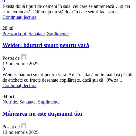
0
Există două tipuri de oameni în sală: cei care se antrenează… și cei
care evoluează. Diferența nu stă doar în câte seturi faci sau c...
Continuați lectura
28
iul.
Pre workout
,
Sanatate
,
Suplimente
Weider: băuturi smart pentru vară
Postat de
13 noiembrie 2025
0
Weider: băuturi smart pentru vară. Adică... dacă nu te mai lași păcălit
de etichete cu fructe desenate copilărește, dacă știi că "0% za...
Continuați lectura
04
oct.
Nutritie
,
Sanatate
,
Suplimente
Mâncarea nu este dușmanul tău
Postat de
13 noiembrie 2025