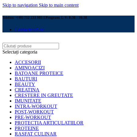
Skip to navigation
Skip to main content
Telefon: +(40) 752 233 905 I Program: L-V: 8:30 - 16:30
Contactează-ne
Selectați categoria
ACCESORII
AMINOACIZI
BATOANE PROTEICE
BAUTURI
BEAUTY
CREATINA
CRESTERE IN GREUTATE
IMUNITATE
INTRA-WORKOUT
POST-WORKOUT
PRE-WORKOUT
PROTECTIA ARTICULATIILOR
PROTEINE
RASFAT CULINAR