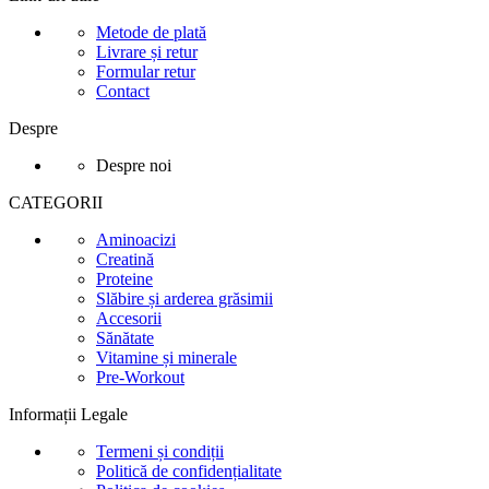
Metode de plată
Livrare și retur
Formular retur
Contact
Despre
Despre noi
CATEGORII
Aminoacizi
Creatină
Proteine
Slăbire și arderea grăsimii
Accesorii
Sănătate
Vitamine și minerale
Pre-Workout
Informații Legale
Termeni și condiții
Politică de confidențialitate