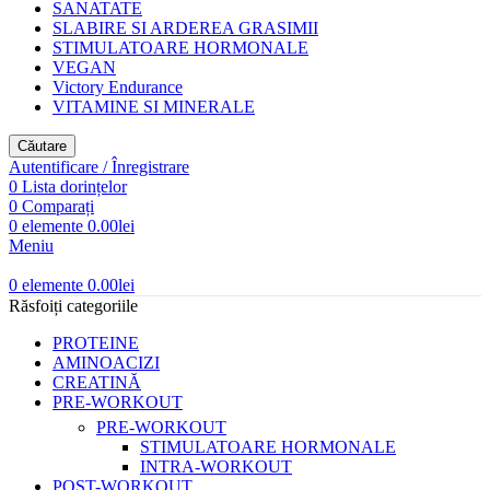
SANATATE
SLABIRE SI ARDEREA GRASIMII
STIMULATOARE HORMONALE
VEGAN
Victory Endurance
VITAMINE SI MINERALE
Căutare
Autentificare / Înregistrare
0
Lista dorințelor
0
Comparați
0
elemente
0.00
lei
Meniu
0
elemente
0.00
lei
Răsfoiți categoriile
PROTEINE
AMINOACIZI
CREATINĂ
PRE-WORKOUT
PRE-WORKOUT
STIMULATOARE HORMONALE
INTRA-WORKOUT
POST-WORKOUT