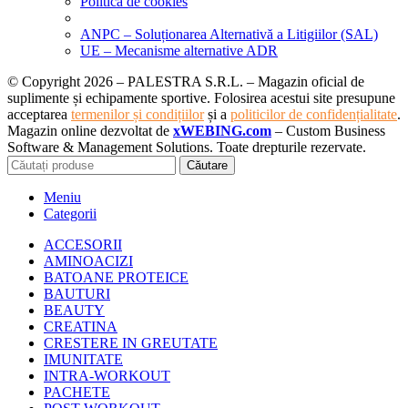
Politica de cookies
ANPC – Soluționarea Alternativă a Litigiilor (SAL)
UE – Mecanisme alternative ADR
© Copyright 2026 – PALESTRA S.R.L. – Magazin oficial de
suplimente și echipamente sportive. Folosirea acestui site presupune
acceptarea
termenilor și condițiilor
și a
politicilor de confidențialitate
.
Magazin online dezvoltat de
xWEBING.com
– Custom Business
Software & Management Solutions. Toate drepturile rezervate.
Căutare
Meniu
Categorii
ACCESORII
AMINOACIZI
BATOANE PROTEICE
BAUTURI
BEAUTY
CREATINA
CRESTERE IN GREUTATE
IMUNITATE
INTRA-WORKOUT
PACHETE