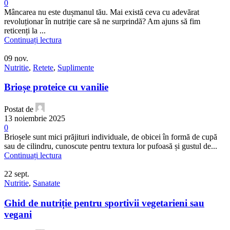
0
Mâncarea nu este dușmanul tău. Mai există ceva cu adevărat
revoluționar în nutriție care să ne surprindă? Am ajuns să fim
reticenți la ...
Continuați lectura
09
nov.
Nutritie
,
Retete
,
Suplimente
Brioșe proteice cu vanilie
Postat de
13 noiembrie 2025
0
Brioșele sunt mici prăjituri individuale, de obicei în formă de cupă
sau de cilindru, cunoscute pentru textura lor pufoasă și gustul de...
Continuați lectura
22
sept.
Nutritie
,
Sanatate
Ghid de nutriție pentru sportivii vegetarieni sau
vegani