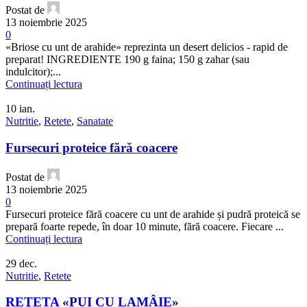
Postat de
13 noiembrie 2025
0
«Briose cu unt de arahide» reprezinta un desert delicios - rapid de
preparat! INGREDIENTE 190 g faina; 150 g zahar (sau
indulcitor);...
Continuați lectura
10
ian.
Nutritie
,
Retete
,
Sanatate
Fursecuri proteice fără coacere
Postat de
13 noiembrie 2025
0
Fursecuri proteice fără coacere cu unt de arahide și pudră proteică se
prepară foarte repede, în doar 10 minute, fără coacere. Fiecare ...
Continuați lectura
29
dec.
Nutritie
,
Retete
REŢETA «PUI CU LAMÂIE»