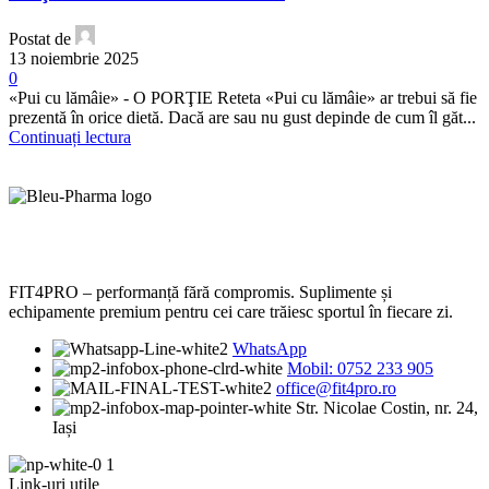
Postat de
13 noiembrie 2025
0
«Pui cu lămâie» - O PORŢIE Reteta «Pui cu lămâie» ar trebui să fie
prezentă în orice dietă. Dacă are sau nu gust depinde de cum îl găt...
Continuați lectura
FIT4PRO – performanță fără compromis. Suplimente și
echipamente premium pentru cei care trăiesc sportul în fiecare zi.
WhatsApp
Mobil: 0752 233 905
office@fit4pro.ro
Str. Nicolae Costin, nr. 24,
Iași
Link-uri utile