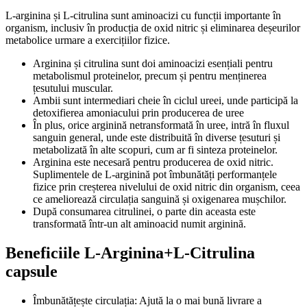
L-arginina și L-citrulina sunt aminoacizi cu funcții importante în
organism, inclusiv în producția de oxid nitric și eliminarea deșeurilor
metabolice urmare a exercițiilor fizice.
Arginina și citrulina sunt doi aminoacizi esențiali pentru
metabolismul proteinelor, precum și pentru menținerea
țesutului muscular.
Ambii sunt intermediari cheie în ciclul ureei, unde participă la
detoxifierea amoniacului prin producerea de uree
În plus, orice arginină netransformată în uree, intră în fluxul
sanguin general, unde este distribuită în diverse țesuturi și
metabolizată în alte scopuri, cum ar fi sinteza proteinelor.
Arginina este necesară pentru producerea de oxid nitric.
Suplimentele de L-arginină pot îmbunătăți performanțele
fizice prin creșterea nivelului de oxid nitric din organism, ceea
ce ameliorează circulația sanguină și oxigenarea mușchilor.
După consumarea citrulinei, o parte din aceasta este
transformată într-un alt aminoacid numit arginină.
Beneficiile L-Arginina+L-Citrulina
capsule
Îmbunătățește circulația: Ajută la o mai bună livrare a