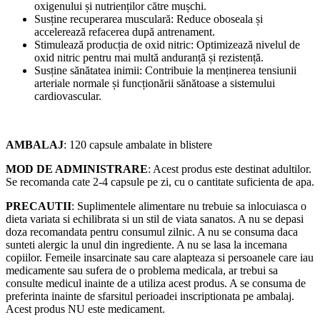
oxigenului și nutrienților către mușchi.
Susține recuperarea musculară: Reduce oboseala și
accelerează refacerea după antrenament.
Stimulează producția de oxid nitric: Optimizează nivelul de
oxid nitric pentru mai multă anduranță și rezistență.
Susține sănătatea inimii: Contribuie la menținerea tensiunii
arteriale normale și funcționării sănătoase a sistemului
cardiovascular.
AMBALAJ
: 120 capsule ambalate in blistere
MOD DE ADMINISTRARE
: Acest produs este destinat adultilor.
Se recomanda cate 2-4 capsule pe zi, cu o cantitate suficienta de apa.
PRECAUTII
: Suplimentele alimentare nu trebuie sa inlocuiasca o
dieta variata si echilibrata si un stil de viata sanatos. A nu se depasi
doza recomandata pentru consumul zilnic. A nu se consuma daca
sunteti alergic la unul din ingrediente. A nu se lasa la incemana
copiilor. Femeile insarcinate sau care alapteaza si persoanele care iau
medicamente sau sufera de o problema medicala, ar trebui sa
consulte medicul inainte de a utiliza acest produs. A se consuma de
preferinta inainte de sfarsitul perioadei inscriptionata pe ambalaj.
Acest produs NU este medicament.