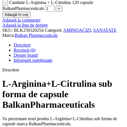
Cantitate L-Arginina + L-Citrulina 120 capsule
BalkanPharmaceuticals
Adaugă în coș
Adaugă la comparare
Adaugă la lista de dorințe
SKU:
BLK250320254
Categorii:
AMINOACIZI
,
SANATATE
Marca:
Balkan Pharmaceuticals
Descriere
Recenzii (0)
Despre brand
Informații nutriționale
Descriere
L-Arginina+L-Citrulina sub
forma de capsule
BalkanPharmaceuticals
Va prezentam noul produs L-Arginina+L-Citrulina sub forma de
capsule marca BalkanPharmaceuticals.