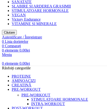
SANATATE
SLABIRE SI ARDEREA GRASIMII
STIMULATOARE HORMONALE
VEGAN
Victory Endurance
VITAMINE SI MINERALE
Căutare
Autentificare / Înregistrare
0
Lista dorințelor
0
Comparați
0
elemente
0.00
lei
Meniu
0
elemente
0.00
lei
Răsfoiți categoriile
PROTEINE
AMINOACIZI
CREATINĂ
PRE-WORKOUT
PRE-WORKOUT
STIMULATOARE HORMONALE
INTRA-WORKOUT
POST-WORKOUT