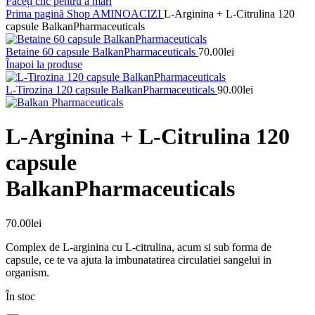
Faceți clic pentru a mări
Prima pagină
Shop
AMINOACIZI
L-Arginina + L-Citrulina 120
capsule BalkanPharmaceuticals
Betaine 60 capsule BalkanPharmaceuticals
70.00
lei
Înapoi la produse
L-Tirozina 120 capsule BalkanPharmaceuticals
90.00
lei
L-Arginina + L-Citrulina 120
capsule
BalkanPharmaceuticals
70.00
lei
Complex de L-arginina cu L-citrulina, acum si sub forma de
capsule, ce te va ajuta la imbunatatirea circulatiei sangelui in
organism.
În stoc