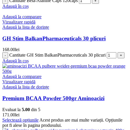
Cantitate Beta-Alanine Caps 120caps
Adaugă în coș
Adaugă la comparare
Vizualizare rapidă
Adaugă la lista de dorințe
GH Stim BalkanPharmaceuticals 30 plicuri
168.00
lei
Cantitate GH Stim BalkanPharmaceuticals 30 plicuri
Adaugă în coș
Adaugă la comparare
Vizualizare rapidă
Adaugă la lista de dorințe
Premium BCAA Powder 500gr Aminoacizi
Evaluat la
5.00
din 5
171.00
lei
Selectează opțiunile
Acest produs are mai multe variații. Opțiunile
pot fi alese în pagina produsului.