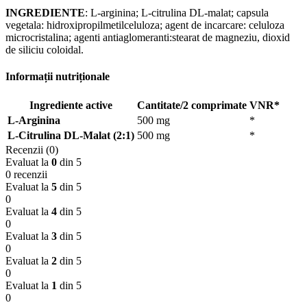
INGREDIENTE
: L-arginina; L-citrulina DL-malat; capsula
vegetala: hidroxipropilmetilceluloza; agent de incarcare: celuloza
microcristalina; agenti antiaglomeranti:stearat de magneziu, dioxid
de siliciu coloidal.
Informații nutriționale
Ingrediente active
Cantitate/2 comprimate
VNR*
L-Arginina
500 mg
*
L-Citrulina DL-Malat (2:1)
500 mg
*
Recenzii (0)
Evaluat la
0
din 5
0 recenzii
Evaluat la
5
din 5
0
Evaluat la
4
din 5
0
Evaluat la
3
din 5
0
Evaluat la
2
din 5
0
Evaluat la
1
din 5
0