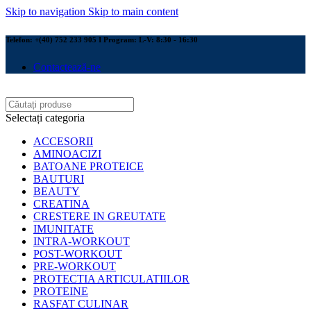
Skip to navigation
Skip to main content
Telefon: +(40) 752 233 905 I Program: L-V: 8:30 - 16:30
Contactează-ne
Selectați categoria
ACCESORII
AMINOACIZI
BATOANE PROTEICE
BAUTURI
BEAUTY
CREATINA
CRESTERE IN GREUTATE
IMUNITATE
INTRA-WORKOUT
POST-WORKOUT
PRE-WORKOUT
PROTECTIA ARTICULATIILOR
PROTEINE
RASFAT CULINAR