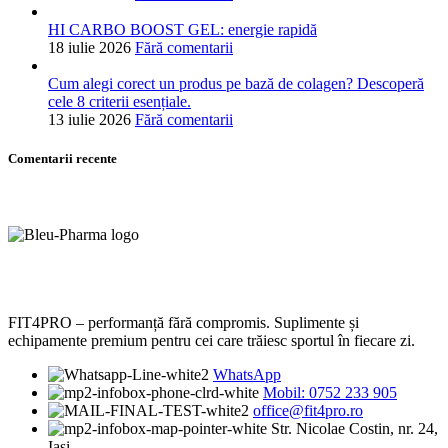
HI CARBO BOOST GEL: energie rapidă
18 iulie 2026
Fără comentarii
Cum alegi corect un produs pe bază de colagen? Descoperă
cele 8 criterii esențiale.
13 iulie 2026
Fără comentarii
Comentarii recente
FIT4PRO – performanță fără compromis. Suplimente și
echipamente premium pentru cei care trăiesc sportul în fiecare zi.
WhatsApp
Mobil: 0752 233 905
office@fit4pro.ro
Str. Nicolae Costin, nr. 24,
Iași