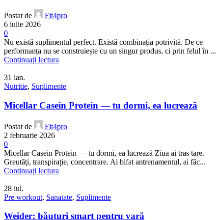
Postat de
Fit4pro
6 iulie 2026
0
Nu există suplimentul perfect. Există combinația potrivită. De ce
performanța nu se construiește cu un singur produs, ci prin felul în ...
Continuați lectura
31
ian.
Nutritie
,
Suplimente
Micellar Casein Protein — tu dormi, ea lucrează
Postat de
Fit4pro
2 februarie 2026
0
Micellar Casein Protein — tu dormi, ea lucrează Ziua ai tras tare.
Greutăți, transpirație, concentrare. Ai bifat antrenamentul, ai făc...
Continuați lectura
28
iul.
Pre workout
,
Sanatate
,
Suplimente
Weider: băuturi smart pentru vară