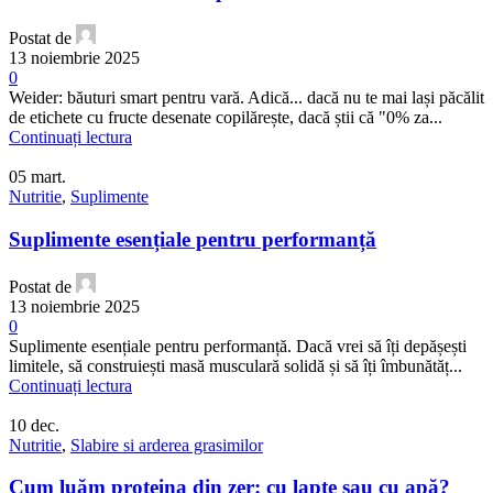
Postat de
13 noiembrie 2025
0
Weider: băuturi smart pentru vară. Adică... dacă nu te mai lași păcălit
de etichete cu fructe desenate copilărește, dacă știi că "0% za...
Continuați lectura
05
mart.
Nutritie
,
Suplimente
Suplimente esențiale pentru performanță
Postat de
13 noiembrie 2025
0
Suplimente esențiale pentru performanță. Dacă vrei să îți depășești
limitele, să construiești masă musculară solidă și să îți îmbunătăț...
Continuați lectura
10
dec.
Nutritie
,
Slabire si arderea grasimilor
Cum luăm proteina din zer: cu lapte sau cu apă?