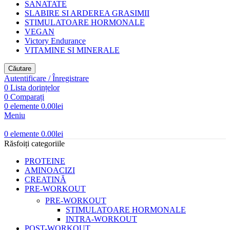
SANATATE
SLABIRE SI ARDEREA GRASIMII
STIMULATOARE HORMONALE
VEGAN
Victory Endurance
VITAMINE SI MINERALE
Căutare
Autentificare / Înregistrare
0
Lista dorințelor
0
Comparați
0
elemente
0.00
lei
Meniu
0
elemente
0.00
lei
Răsfoiți categoriile
PROTEINE
AMINOACIZI
CREATINĂ
PRE-WORKOUT
PRE-WORKOUT
STIMULATOARE HORMONALE
INTRA-WORKOUT
POST-WORKOUT