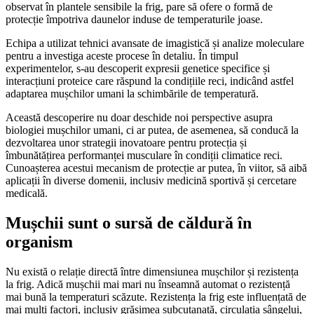
observat în plantele sensibile la frig, pare să ofere o formă de
protecție împotriva daunelor induse de temperaturile joase.
Echipa a utilizat tehnici avansate de imagistică și analize moleculare
pentru a investiga aceste procese în detaliu. În timpul
experimentelor, s-au descoperit expresii genetice specifice și
interacțiuni proteice care răspund la condițiile reci, indicând astfel
adaptarea mușchilor umani la schimbările de temperatură.
Această descoperire nu doar deschide noi perspective asupra
biologiei mușchilor umani, ci ar putea, de asemenea, să conducă la
dezvoltarea unor strategii inovatoare pentru protecția și
îmbunătățirea performanței musculare în condiții climatice reci.
Cunoașterea acestui mecanism de protecție ar putea, în viitor, să aibă
aplicații în diverse domenii, inclusiv medicină sportivă și cercetare
medicală.
Mușchii sunt o sursă de căldură în
organism
Nu există o relație directă între dimensiunea mușchilor și rezistența
la frig. Adică mușchii mai mari nu înseamnă automat o rezistență
mai bună la temperaturi scăzute. Rezistența la frig este influențată de
mai mulți factori, inclusiv grăsimea subcutanată, circulația sângelui,