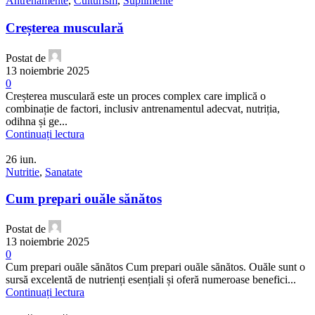
Antrenamente
,
Culturism
,
Suplimente
Creșterea musculară
Postat de
13 noiembrie 2025
0
Creșterea musculară este un proces complex care implică o
combinație de factori, inclusiv antrenamentul adecvat, nutriția,
odihna și ge...
Continuați lectura
26
iun.
Nutritie
,
Sanatate
Cum prepari ouăle sănătos
Postat de
13 noiembrie 2025
0
Cum prepari ouăle sănătos Cum prepari ouăle sănătos. Ouăle sunt o
sursă excelentă de nutrienți esențiali și oferă numeroase benefici...
Continuați lectura