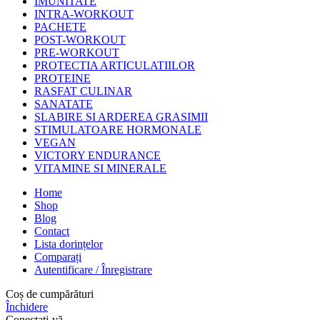
IMUNITATE
INTRA-WORKOUT
PACHETE
POST-WORKOUT
PRE-WORKOUT
PROTECTIA ARTICULATIILOR
PROTEINE
RASFAT CULINAR
SANATATE
SLABIRE SI ARDEREA GRASIMII
STIMULATOARE HORMONALE
VEGAN
VICTORY ENDURANCE
VITAMINE SI MINERALE
Home
Shop
Blog
Contact
Lista dorințelor
Comparați
Autentificare / Înregistrare
Coș de cumpărături
Închidere
Conectați-vă