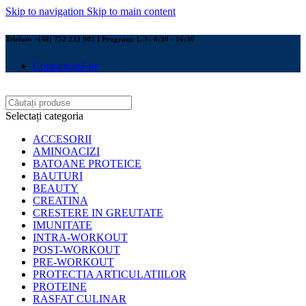
Skip to navigation
Skip to main content
Telefon: +(40) 752 233 905 I Program: L-V: 8:30 - 16:30
Contactează-ne
Selectați categoria
ACCESORII
AMINOACIZI
BATOANE PROTEICE
BAUTURI
BEAUTY
CREATINA
CRESTERE IN GREUTATE
IMUNITATE
INTRA-WORKOUT
POST-WORKOUT
PRE-WORKOUT
PROTECTIA ARTICULATIILOR
PROTEINE
RASFAT CULINAR