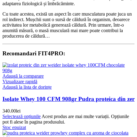
adaptarea fiziologică și îmbrăcăminte.
Cu toate acestea, există un aspect în care musculatura poate juca un
rol indirect. Mușchii sunt o sursă de căldură în organism, deoarece
activitatea lor metabolică generează căldură. Prin urmare, într-o
anumită măsură, o masă musculară mai mare poate contribui la
producerea de căldură…
Recomandari FIT4PRO:
Adaugă la comparare
Vizualizare rapidă
Adaugă la lista de dorințe
Isolate Whey 100 CFM 908gr Pudra proteica din zer
340.00
lei
Selectează opțiunile
Acest produs are mai multe variații. Opțiunile
pot fi alese în pagina produsului.
Stoc epuizat