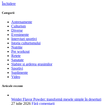
Închidere
Categorii
Antrenamente
Culturism
Diverse
Evenimente
Interviuri sportivi
Istoria culturismului
Nutritie
Pre workout
Retete
Sanatate
Slabire si arderea grasimilor
Sportivi
Suplimente
Video
Articole recente
Weider Flavor Powder: transformă mesele simple în deserturi
27 iulie 2026
Fără comentarii