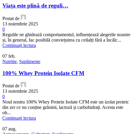
Viața este plină de reguli…
Postat de
13 noiembrie 2025
0
Regulile ne ghidează comportamentul, influențează alegerile noastre
și, în general, fac posibilă conviețuirea cu ceilalți fără a încălc...
Continuați lectura
07
feb.
Nutritie
,
Suplimente
100% Whey Protein Isolate CFM
Postat de
13 noiembrie 2025
0
Noul nostru 100% Whey Protein Isolate CFM este un izolat proteic
din zer ce nu conține grăsimi, lactoză și carbohidrați. Acesta este
ob...
Continuați lectura
07
aug.