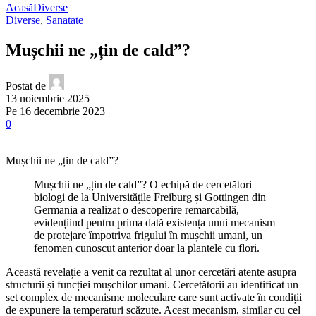
Acasă
Diverse
Diverse
,
Sanatate
Mușchii ne „țin de cald”?
Postat de
13 noiembrie 2025
Pe 16 decembrie 2023
0
Mușchii ne „țin de cald”?
Mușchii ne „țin de cald”? O echipă de cercetători
biologi de la Universitățile Freiburg și Gottingen din
Germania a realizat o descoperire remarcabilă,
evidențiind pentru prima dată existența unui mecanism
de protejare împotriva frigului în mușchii umani, un
fenomen cunoscut anterior doar la plantele cu flori.
Această revelație a venit ca rezultat al unor cercetări atente asupra
structurii și funcției mușchilor umani. Cercetătorii au identificat un
set complex de mecanisme moleculare care sunt activate în condiții
de expunere la temperaturi scăzute. Acest mecanism, similar cu cel