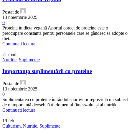
Postat de
13 noiembrie 2025
0
Proteina ​​în dieta vegană Aportul corect de proteine este o
preocupare constantă pentru persoanele care se gândesc să adopte o
diet...
Continuați lectura
21
mart.
Nutritie
,
Suplimente
Importanța suplimentării cu proteine
Postat de
13 noiembrie 2025
0
Suplimentarea cu proteine în rândul sportivilor reprezintă un subiect
de o importanță deosebită în domeniul fitness-ului și al nutriție...
Continuați lectura
19
feb.
Culturism
,
Nutritie
,
Suplimente