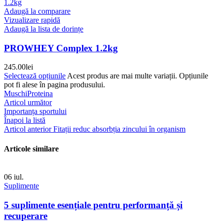
Adaugă la comparare
Vizualizare rapidă
Adaugă la lista de dorințe
PROWHEY Complex 1.2kg
245.00
lei
Selectează opțiunile
Acest produs are mai multe variații. Opțiunile
pot fi alese în pagina produsului.
Muschi
Proteina
Articol următor
Importanța sportului
Înapoi la listă
Articol anterior
Fitații reduc absorbția zincului în organism
Articole similare
06
iul.
Suplimente
5 suplimente esențiale pentru performanță și
recuperare