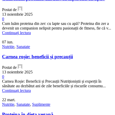
Postat de
13 noiembrie 2025
0
Cum luăm proteina din zer: cu lapte sau cu apă? Proteina din zer a
devenit un companion nelipsit pentru pasionații de fitness, fie că v...
Continuați lectura
07
iun.
Nutritie
,
Sanatate
Carnea roșie: beneficii și precauții
Postat de
13 noiembrie 2025
0
Carnea Roșie: Beneficii și Precauții Nutriționiștii și experții în
sănătate au dezbătut ani de zile beneficiile și riscurile consumu...
Continuați lectura
22
mart.
Nutritie
,
Sanatate
,
Suplimente
Proteina ​​în dieta vegană