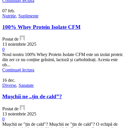
Continuați lectura
07
feb.
Nutritie
,
Suplimente
100% Whey Protein Isolate CFM
Postat de
13 noiembrie 2025
0
Noul nostru 100% Whey Protein Isolate CFM este un izolat proteic
din zer ce nu conține grăsimi, lactoză și carbohidrați. Acesta este
ob...
Continuați lectura
16
dec.
Diverse
,
Sanatate
Mușchii ne „țin de cald”?
Postat de
13 noiembrie 2025
0
Mușchii ne "țin de cald"? Mușchii ne "țin de cald"? O echipă de