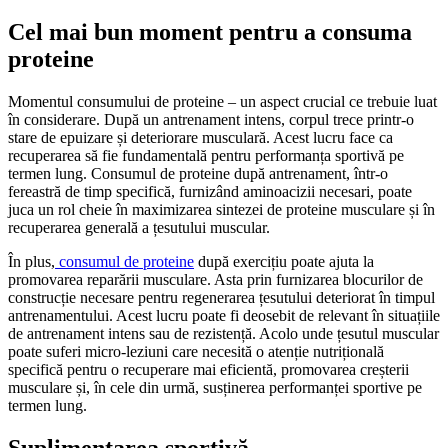
Cel mai bun moment pentru a consuma
proteine
Momentul consumului de proteine – un aspect crucial ce trebuie luat
în considerare. După un antrenament intens, corpul trece printr-o
stare de epuizare și deteriorare musculară. Acest lucru face ca
recuperarea să fie fundamentală pentru performanța sportivă pe
termen lung. Consumul de proteine după antrenament, într-o
fereastră de timp specifică, furnizând aminoacizii necesari, poate
juca un rol cheie în maximizarea sintezei de proteine musculare și în
recuperarea generală a țesutului muscular.
În plus,
consumul de proteine
după exercițiu poate ajuta la
promovarea reparării musculare. Asta prin furnizarea blocurilor de
construcție necesare pentru regenerarea țesutului deteriorat în timpul
antrenamentului. Acest lucru poate fi deosebit de relevant în situațiile
de antrenament intens sau de rezistență. Acolo unde țesutul muscular
poate suferi micro-leziuni care necesită o atenție nutrițională
specifică pentru o recuperare mai eficientă, promovarea creșterii
musculare și, în cele din urmă, susținerea performanței sportive pe
termen lung.
Suplimentarea sportivă