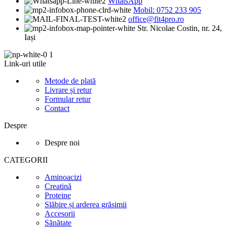
WhatsApp
Mobil: 0752 233 905
office@fit4pro.ro
Str. Nicolae Costin, nr. 24,
Iași
Link-uri utile
Metode de plată
Livrare și retur
Formular retur
Contact
Despre
Despre noi
CATEGORII
Aminoacizi
Creatină
Proteine
Slăbire și arderea grăsimii
Accesorii
Sănătate