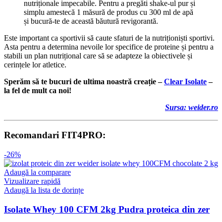
nutriționale impecabile. Pentru a pregăti shake-ul pur și
simplu amestecă 1 măsură de produs cu 300 ml de apă
și bucură-te de această băutură revigorantă.
Este important ca sportivii să caute sfaturi de la nutriționiști sportivi.
Asta pentru a determina nevoile lor specifice de proteine și pentru a
stabili un plan nutrițional care să se adapteze la obiectivele și
cerințele lor atletice.
Sperăm să te bucuri de ultima noastră creație –
Clear Isolate
–
la fel de mult ca noi!
Sursa: weider.ro
Recomandari FIT4PRO:
-26%
Adaugă la comparare
Vizualizare rapidă
Adaugă la lista de dorințe
Isolate Whey 100 CFM 2kg Pudra proteica din zer