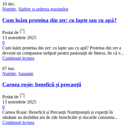
10
dec.
Nutritie
,
Slabire si arderea grasimilor
Cum luăm proteina din zer: cu lapte sau cu apă?
Postat de
13 noiembrie 2025
0
Cum luăm proteina din zer: cu lapte sau cu apă? Proteina din zer a
devenit un companion nelipsit pentru pasionații de fitness, fie că v...
Continuați lectura
07
iun.
Nutritie
,
Sanatate
Carnea roșie: beneficii și precauții
Postat de
13 noiembrie 2025
0
Carnea Roșie: Beneficii și Precauții Nutriționiștii și experții în
sănătate au dezbătut ani de zile beneficiile și riscurile consumu...
Continuați lectura