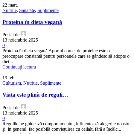
22
mart.
Nutritie
,
Sanatate
,
Suplimente
Proteina ​​în dieta vegană
Postat de
13 noiembrie 2025
0
Proteina ​​în dieta vegană Aportul corect de proteine este o
preocupare constantă pentru persoanele care se gândesc să adopte o
diet...
Continuați lectura
19
feb.
Culturism
,
Nutritie
,
Suplimente
Viața este plină de reguli…
Postat de
13 noiembrie 2025
0
Regulile ne ghidează comportamentul, influențează alegerile noastre
și, în general, fac posibilă conviețuirea cu ceilalți fără a încălc...