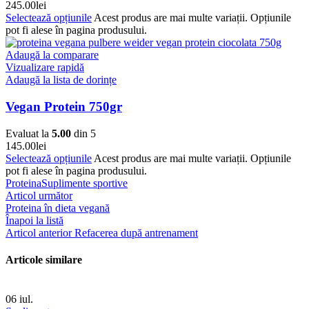
245.00
lei
Selectează opțiunile
Acest produs are mai multe variații. Opțiunile
pot fi alese în pagina produsului.
Adaugă la comparare
Vizualizare rapidă
Adaugă la lista de dorințe
Vegan Protein 750gr
Evaluat la
5.00
din 5
145.00
lei
Selectează opțiunile
Acest produs are mai multe variații. Opțiunile
pot fi alese în pagina produsului.
Proteina
Suplimente sportive
Articol următor
Proteina ​​în dieta vegană
Înapoi la listă
Articol anterior
Refacerea după antrenament
Articole similare
06
iul.