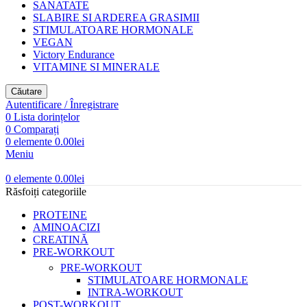
SANATATE
SLABIRE SI ARDEREA GRASIMII
STIMULATOARE HORMONALE
VEGAN
Victory Endurance
VITAMINE SI MINERALE
Căutare
Autentificare / Înregistrare
0
Lista dorințelor
0
Comparați
0
elemente
0.00
lei
Meniu
0
elemente
0.00
lei
Răsfoiți categoriile
PROTEINE
AMINOACIZI
CREATINĂ
PRE-WORKOUT
PRE-WORKOUT
STIMULATOARE HORMONALE
INTRA-WORKOUT
POST-WORKOUT