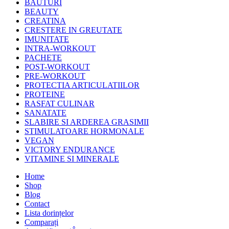
BAUTURI
BEAUTY
CREATINA
CRESTERE IN GREUTATE
IMUNITATE
INTRA-WORKOUT
PACHETE
POST-WORKOUT
PRE-WORKOUT
PROTECTIA ARTICULATIILOR
PROTEINE
RASFAT CULINAR
SANATATE
SLABIRE SI ARDEREA GRASIMII
STIMULATOARE HORMONALE
VEGAN
VICTORY ENDURANCE
VITAMINE SI MINERALE
Home
Shop
Blog
Contact
Lista dorințelor
Comparați