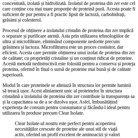
concentrată, izolată și hidrolizată. Izolatul de proteina din zer este cel
care conține cea mai mare proporție de proteină pură. Acesta poate fi
suficient de pur pentru a fi practic lipsit de lactoză, carbohidrați,
grăsimi și colesterol.
Procesul de obținere a izolatului cristalin de proteina din zer implică
o separare și purificare atentă. Asta prin utilizarea tehnologiilor de
ultra și microfiltrare, eliminând componente nedorite precum
grăsimea și lactoza. Microfiltrarea este un proces costisitor, dar
eficient. Acesta care permite obținerea unui izolat de proteina din zer
de calitate; cu proprietăți cristaline și un conținut ridicat de proteine.
Acestă metodă nedistructivă este folosită pentru a conserva și proteja
proteina, oferind în final o sursă de proteine mai bună și de calitate
superioară.
Modul în care proteinele se aliniază în structura lor permite luminii
să treacă ușor. Acest aliniament unic al proteinelor în structura
cristalină a izolatului de proteina din zer contribuie la transparența sa
și la capacitatea sa de a se dizolva ușor. Asfel, îmbunătățind
experiența de consum pentru consumator și făcându-l ideal pentru
utilizarea în produse precum Clear Isolate.
Clear Isolate-ul nostru este perfect pentru acoperirea
necesităților crescute de proteine ale unui stil de viață
activ, oferind un profil excelent de aminoacizi și valori