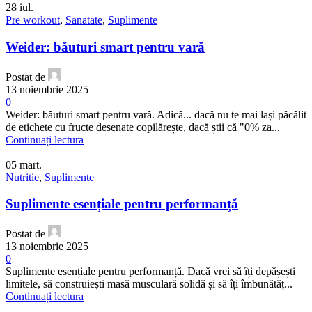
28
iul.
Pre workout
,
Sanatate
,
Suplimente
Weider: băuturi smart pentru vară
Postat de
13 noiembrie 2025
0
Weider: băuturi smart pentru vară. Adică... dacă nu te mai lași păcălit
de etichete cu fructe desenate copilărește, dacă știi că "0% za...
Continuați lectura
05
mart.
Nutritie
,
Suplimente
Suplimente esențiale pentru performanță
Postat de
13 noiembrie 2025
0
Suplimente esențiale pentru performanță. Dacă vrei să îți depășești
limitele, să construiești masă musculară solidă și să îți îmbunătăț...
Continuați lectura