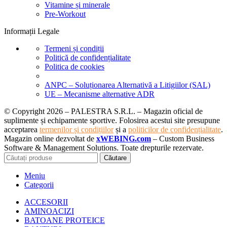
Vitamine și minerale
Pre-Workout
Informații Legale
Termeni și condiții
Politică de confidențialitate
Politica de cookies
ANPC – Soluționarea Alternativă a Litigiilor (SAL)
UE – Mecanisme alternative ADR
© Copyright 2026 – PALESTRA S.R.L. – Magazin oficial de
suplimente și echipamente sportive. Folosirea acestui site presupune
acceptarea
termenilor și condițiilor
și a
politicilor de confidențialitate
.
Magazin online dezvoltat de
xWEBING.com
– Custom Business
Software & Management Solutions. Toate drepturile rezervate.
Căutare
Meniu
Categorii
ACCESORII
AMINOACIZI
BATOANE PROTEICE