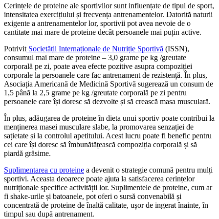
Cerințele de proteine ale sportivilor sunt influențate de tipul de sport,
intensitatea exercițiului și frecvența antrenamentelor. Datorită naturii
exigente a antrenamentelor lor, sportivii pot avea nevoie de o
cantitate mai mare de proteine decât persoanele mai puțin active.
Potrivit
Societății Internaționale de Nutriție Sportivă
(ISSN),
consumul mai mare de proteine – 3,0 grame pe kg /greutate
corporală pe zi, poate avea efecte pozitive asupra compoziției
corporale la persoanele care fac antrenament de rezistență. În plus,
Asociația Americană de Medicină Sportivă sugerează un consum de
1,5 până la 2,5 grame pe kg /greutate corporală pe zi pentru
persoanele care își doresc să dezvolte și să crească masa musculară.
În plus, adăugarea de proteine în dieta unui sportiv poate contribui la
menținerea masei musculare slabe, la promovarea senzației de
sațietate și la controlul apetitului. Acest lucru poate fi benefic pentru
cei care își doresc să îmbunătățească compoziția corporală și să
piardă grăsime.
Suplimentarea cu proteine
​​a devenit o strategie comună pentru mulți
sportivi. Aceasta deoarece poate ajuta la satisfacerea cerințelor
nutriționale specifice activității lor. Suplimentele de proteine, cum ar
fi shake-urile și batoanele, pot oferi o sursă convenabilă și
concentrată de proteine de înaltă calitate, ușor de ingerat înainte, în
timpul sau după antrenament.