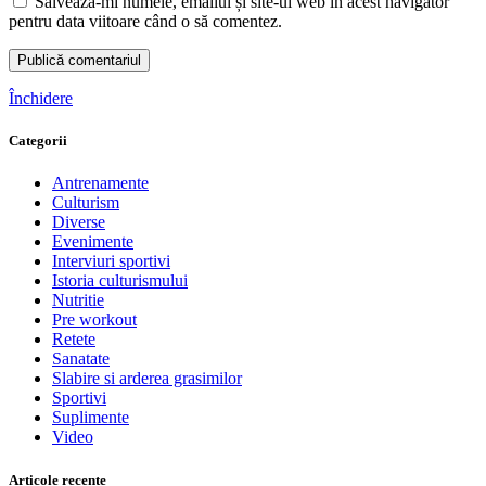
Salvează-mi numele, emailul și site-ul web în acest navigator
pentru data viitoare când o să comentez.
Închidere
Categorii
Antrenamente
Culturism
Diverse
Evenimente
Interviuri sportivi
Istoria culturismului
Nutritie
Pre workout
Retete
Sanatate
Slabire si arderea grasimilor
Sportivi
Suplimente
Video
Articole recente