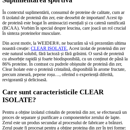
În contextul suplimentării, consumul de proteine de calitate, cum ar
fi izolatul de proteină din zer, este deosebit de important! Acest tip
de proteină este bogat în aminoacizi esențiali și cu catenă ramificată
(BCAA). Vorbim în special despre leucina, care joacă un rol crucial
în sinteza proteinelor musculare.
Din acest motiv, la WEIDER®, ne bucurăm să vă prezentăm ultima
noastră creație:
CLEAR ISOLATE.
Acest izolat de proteină din zer
este natural solubil, fără lactoză și fără grăsimi. O sursă de proteină
cu absorbție rapidă și foarte biodisponibilă, cu un conținut de până la
86% proteine. În contrast cu pudrele obișnuite de proteină din zer,
Clear Isolate este o proteină cristalină, disponibilă în arome fructate,
precum zmeură, pepene roșu…, oferind o experiență diferită,
revigorantă și delicioasă.
Care sunt caracteristicile CLEAR
ISOLATE?
Pentru a obține izolatul cristalin de proteină din zer, se efectuează un
proces de separare și purificare a componentelor zerului de lapte.
Zerul este un produs secundar al procesului de fabricare a brânzei.
Zerul poate fi procesat pentru a obține proteina din zer în trei forme: