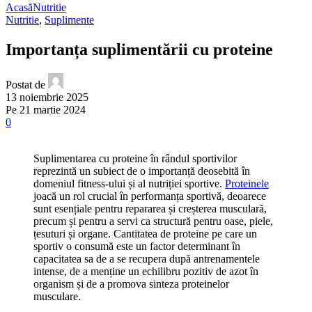
Acasă
Nutritie
Nutritie
,
Suplimente
Importanța suplimentării cu proteine
Postat de
13 noiembrie 2025
Pe 21 martie 2024
0
Suplimentarea cu proteine în rândul sportivilor
reprezintă un subiect de o importanță deosebită în
domeniul fitness-ului și al nutriției sportive.
Proteinele
joacă un rol crucial în performanța sportivă, deoarece
sunt esențiale pentru repararea și creșterea musculară,
precum și pentru a servi ca structură pentru oase, piele,
țesuturi și organe. Cantitatea de proteine pe care un
sportiv o consumă este un factor determinant în
capacitatea sa de a se recupera după antrenamentele
intense, de a menține un echilibru pozitiv de azot în
organism și de a promova sinteza proteinelor
musculare.