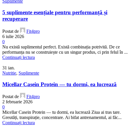
Suplimente
5 suplimente esențiale pentru performanță și
recuperare
Postat de
Fit4pro
6 iulie 2026
0
Nu există suplimentul perfect. Există combinația potrivită. De ce
performanța nu se construiește cu un singur produs, ci prin felul în ...
Continuați lectura
31
ian.
Nutritie
,
Suplimente
Micellar Casein Protein — tu dormi, ea lucrează
Postat de
Fit4pro
2 februarie 2026
0
Micellar Casein Protein — tu dormi, ea lucrează Ziua ai tras tare.
Greutăți, transpirație, concentrare. Ai bifat antrenamentul, ai făc...
Continuați lectura