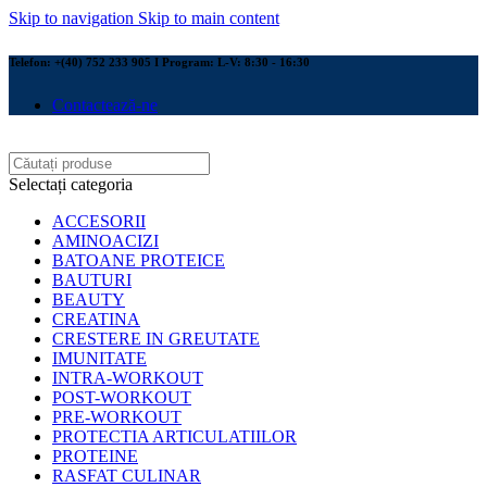
Skip to navigation
Skip to main content
Telefon: +(40) 752 233 905 I Program: L-V: 8:30 - 16:30
Contactează-ne
Selectați categoria
ACCESORII
AMINOACIZI
BATOANE PROTEICE
BAUTURI
BEAUTY
CREATINA
CRESTERE IN GREUTATE
IMUNITATE
INTRA-WORKOUT
POST-WORKOUT
PRE-WORKOUT
PROTECTIA ARTICULATIILOR
PROTEINE
RASFAT CULINAR