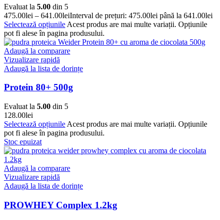
Evaluat la
5.00
din 5
475.00
lei
–
641.00
lei
Interval de prețuri: 475.00lei până la 641.00lei
Selectează opțiunile
Acest produs are mai multe variații. Opțiunile
pot fi alese în pagina produsului.
Adaugă la comparare
Vizualizare rapidă
Adaugă la lista de dorințe
Protein 80+ 500g
Evaluat la
5.00
din 5
128.00
lei
Selectează opțiunile
Acest produs are mai multe variații. Opțiunile
pot fi alese în pagina produsului.
Stoc epuizat
Adaugă la comparare
Vizualizare rapidă
Adaugă la lista de dorințe
PROWHEY Complex 1.2kg