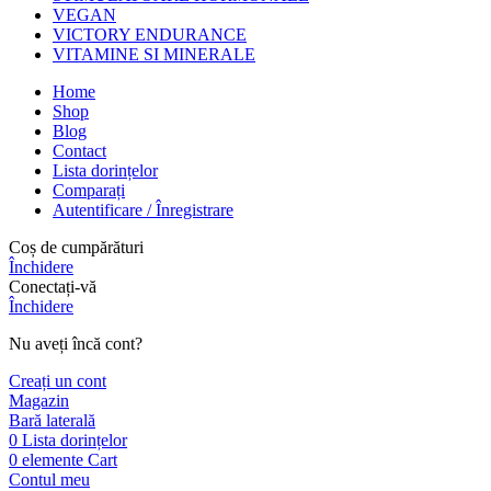
VEGAN
VICTORY ENDURANCE
VITAMINE SI MINERALE
Home
Shop
Blog
Contact
Lista dorințelor
Comparați
Autentificare / Înregistrare
Coș de cumpărături
Închidere
Conectați-vă
Închidere
Nu aveți încă cont?
Creați un cont
Magazin
Bară laterală
0
Lista dorințelor
0
elemente
Cart
Contul meu