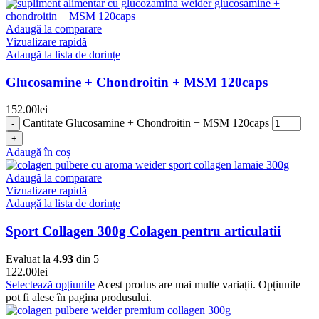
Adaugă la comparare
Vizualizare rapidă
Adaugă la lista de dorințe
Glucosamine + Chondroitin + MSM 120caps
152.00
lei
Cantitate Glucosamine + Chondroitin + MSM 120caps
Adaugă în coș
Adaugă la comparare
Vizualizare rapidă
Adaugă la lista de dorințe
Sport Collagen 300g Colagen pentru articulatii
Evaluat la
4.93
din 5
122.00
lei
Selectează opțiunile
Acest produs are mai multe variații. Opțiunile
pot fi alese în pagina produsului.