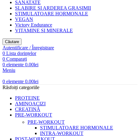
SANATATE
SLABIRE SI ARDEREA GRASIMII
STIMULATOARE HORMONALE
VEGAN
Victory Endurance
VITAMINE SI MINERALE
Căutare
Autentificare / Înregistrare
0
Lista dorințelor
0
Comparați
0
elemente
0.00
lei
Meniu
0
elemente
0.00
lei
Răsfoiți categoriile
PROTEINE
AMINOACIZI
CREATINĂ
PRE-WORKOUT
PRE-WORKOUT
STIMULATOARE HORMONALE
INTRA-WORKOUT
POST-WORKOUT