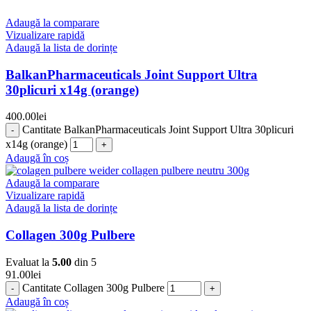
Adaugă la comparare
Vizualizare rapidă
Adaugă la lista de dorințe
BalkanPharmaceuticals Joint Support Ultra
30plicuri x14g (orange)
400.00
lei
Cantitate BalkanPharmaceuticals Joint Support Ultra 30plicuri
x14g (orange)
Adaugă în coș
Adaugă la comparare
Vizualizare rapidă
Adaugă la lista de dorințe
Collagen 300g Pulbere
Evaluat la
5.00
din 5
91.00
lei
Cantitate Collagen 300g Pulbere
Adaugă în coș