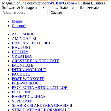
Magazin online dezvoltat de
xWEBING.com
– Custom Business
Software & Management Solutions. Toate drepturile rezervate.
Căutare
Meniu
Categorii
ACCESORII
AMINOACIZI
BATOANE PROTEICE
BAUTURI
BEAUTY
CREATINA
CRESTERE IN GREUTATE
IMUNITATE
INTRA-WORKOUT
PACHETE
POST-WORKOUT
PRE-WORKOUT
PROTECTIA ARTICULATIILOR
PROTEINE
RASFAT CULINAR
SANATATE
SLABIRE SI ARDEREA GRASIMII
STIMULATOARE HORMONALE