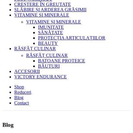
CREȘTERE ÎN GREUTATE
SLĂBIRE ȘI ARDEREA GRĂSIMII
VITAMINE SI MINERALE
VITAMINE ȘI MINERALE
IMUNITATE
SĂNĂTATE
PROTECȚIA ARTICULAȚIILOR
BEAUTY
RĂSFĂȚ CULINAR
RĂSFĂȚ CULINAR
BATOANE PROTEICE
BĂUTURI
ACCESORII
VICTORY ENDURANCE
Shop
Reduceri
Blog
Contact
Blog