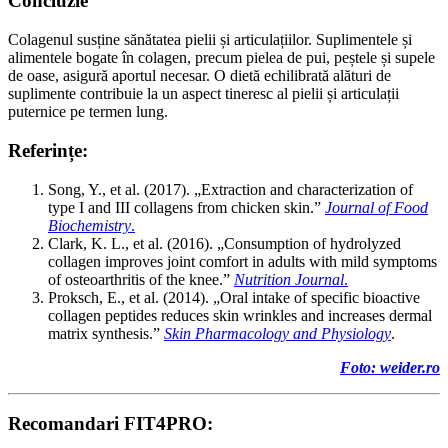
Concluzie
Colagenul susține sănătatea pielii și articulațiilor. Suplimentele și
alimentele bogate în colagen, precum pielea de pui, peștele și supele
de oase, asigură aportul necesar. O dietă echilibrată alături de
suplimente contribuie la un aspect tineresc al pielii și articulații
puternice pe termen lung.
Referințe:
Song, Y., et al. (2017). „Extraction and characterization of
type I and III collagens from chicken skin.”
Journal of Food
Biochemistry
.
Clark, K. L., et al. (2016). „Consumption of hydrolyzed
collagen improves joint comfort in adults with mild symptoms
of osteoarthritis of the knee.”
Nutrition Journal
.
Proksch, E., et al. (2014). „Oral intake of specific bioactive
collagen peptides reduces skin wrinkles and increases dermal
matrix synthesis.”
Skin Pharmacology and Physiology
.
Foto: weider.ro
Recomandari FIT4PRO: