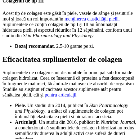
Colagenul de tip III
Acest tip de colagen este găsit în piele, vasele de sânge și țesuturile
moi și joacă un rol important în
menținerea elasticității pielii.
Suplimentele ce conțin colagen de tip I și III au îmbunătățit
hidratarea pielii și aspectul ridurilor în 12 săptămâni, conform unui
studiu din
Skin Pharmacology and Physiology
.
Dozaj recomandat
. 2,5-10 grame pe zi.
Eficacitatea suplimentelor de colagen
Suplimentele de colagen sunt disponibile în principal sub formă de
colagen hidrolizat. Ceea ce înseamnă că proteina a fost descompusă
în fragmente mai mici, făcându-le mai ușor de absorbit de organism.
Studiile au susținut eficacitatea acestor suplimente atât pentru
sănătatea pielii, cât și
pentru articulații
.
Piele
. Un studiu din 2014, publicat în
Skin Pharmacology
and Physiology
, a arătat că suplimentele de colagen pot
îmbunătăți elasticitatea pielii și hidratarea acesteia.
Articulații
. Un studiu din 2016, publicat în
Nutrition Journal
,
a concluzionat că suplimentele de colagen hidrolizat au redus
semnificativ durerea la adulții activi care suferă de dureri
articulare.