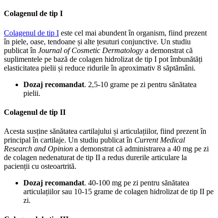
Colagenul de tip I
Colagenul de tip I
este cel mai abundent în organism, fiind prezent
în piele, oase, tendoane și alte țesuturi conjunctive. Un studiu
publicat în
Journal of Cosmetic Dermatology
a demonstrat că
suplimentele pe bază de colagen hidrolizat de tip I pot îmbunătăți
elasticitatea pielii și reduce ridurile în aproximativ 8 săptămâni.
Dozaj recomandat
. 2,5-10 grame pe zi pentru sănătatea
pielii.
Colagenul de tip II
Acesta susține sănătatea cartilajului și articulațiilor, fiind prezent în
principal în cartilaje. Un studiu publicat în
Current Medical
Research and Opinion
a demonstrat că administrarea a 40 mg pe zi
de colagen nedenaturat de tip II a redus durerile articulare la
pacienții cu osteoartrită.
Dozaj recomandat
. 40-100 mg pe zi pentru sănătatea
articulațiilor sau 10-15 grame de colagen hidrolizat de tip II pe
zi.