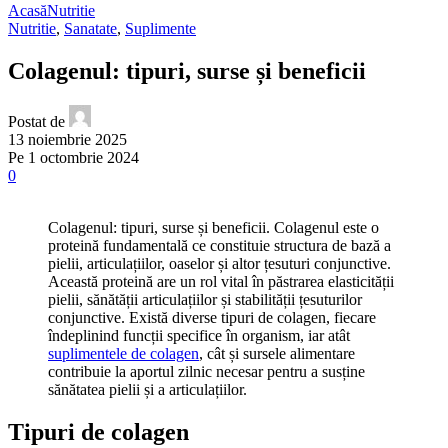
Acasă
Nutritie
Nutritie
,
Sanatate
,
Suplimente
Colagenul: tipuri, surse și beneficii
Postat de
13 noiembrie 2025
Pe 1 octombrie 2024
0
Colagenul: tipuri, surse și beneficii. Colagenul este o
proteină fundamentală ce constituie structura de bază a
pielii, articulațiilor, oaselor și altor țesuturi conjunctive.
Această proteină are un rol vital în păstrarea elasticității
pielii, sănătății articulațiilor și stabilității țesuturilor
conjunctive. Există diverse tipuri de colagen, fiecare
îndeplinind funcții specifice în organism, iar atât
suplimentele de colagen
, cât și sursele alimentare
contribuie la aportul zilnic necesar pentru a susține
sănătatea pielii și a articulațiilor.
Tipuri de colagen