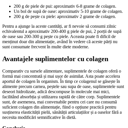
200 g de piele de pui: aproximativ 6-8 grame de colagen.
Un bol de supă de oase: aproximativ 5-10 grame de colagen.
200 g de pește cu piele: aproximativ 2 grame de colagen.
Pentru a ajunge la aceste cantități, ar fi nevoie să consumi zilnic
echivalentul a aproximativ 200-400 g piele de pui, 2 porții de supă
de oase sau 200-300 g pește cu piele. Aceasta poate fi dificil de
menținut doar din alimentație, având în vedere că aceste părți nu
sunt consumate frecvent în multe diete moderne.
Avantajele suplimentelor cu colagen
Comparativ cu sursele alimentare, suplimentele de colagen oferă o
formă mai concentrată și mai ușor de asimilat. Asta poate accelera
aportul de colagen în organism. În timp ce colagenul se găsește în
alimente precum carnea, peștele sau supa de oase, suplimentele sunt
deseori hidrolizate, adică descompuse în molecule mai mici,
facilitând absorbția și utilizarea rapidă de către corp. Suplimentele
sunt, de asemenea, mai convenabile pentru cei care nu consumă
suficient colagen din alimentație, fiind o opțiune practică pentru
susținerea elasticității pielii, sănătății articulațiilor și a oaselor fără a
necesita modificări semnificative în dietă.