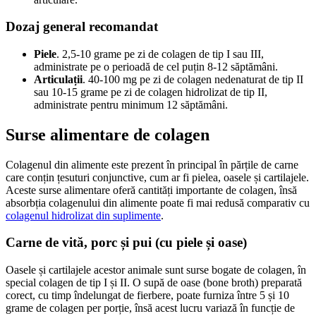
Dozaj general recomandat
Piele
. 2,5-10 grame pe zi de colagen de tip I sau III,
administrate pe o perioadă de cel puțin 8-12 săptămâni.
Articulații
. 40-100 mg pe zi de colagen nedenaturat de tip II
sau 10-15 grame pe zi de colagen hidrolizat de tip II,
administrate pentru minimum 12 săptămâni.
Surse alimentare de colagen
Colagenul din alimente este prezent în principal în părțile de carne
care conțin țesuturi conjunctive, cum ar fi pielea, oasele și cartilajele.
Aceste surse alimentare oferă cantități importante de colagen, însă
absorbția colagenului din alimente poate fi mai redusă comparativ cu
colagenul hidrolizat din suplimente
.
Carne de vită, porc și pui (cu piele și oase)
Oasele și cartilajele acestor animale sunt surse bogate de colagen, în
special colagen de tip I și II. O supă de oase (bone broth) preparată
corect, cu timp îndelungat de fierbere, poate furniza între 5 și 10
grame de colagen per porție, însă acest lucru variază în funcție de