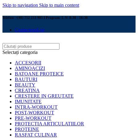
Skip to navigation
Skip to main content
Telefon: +(40) 752 233 905 I Program: L-V: 8:30 - 16:30
Contactează-ne
Selectați categoria
ACCESORII
AMINOACIZI
BATOANE PROTEICE
BAUTURI
BEAUTY
CREATINA
CRESTERE IN GREUTATE
IMUNITATE
INTRA-WORKOUT
POST-WORKOUT
PRE-WORKOUT
PROTECTIA ARTICULATIILOR
PROTEINE
RASFAT CULINAR