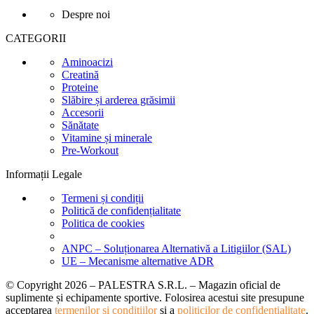
Despre noi
CATEGORII
Aminoacizi
Creatină
Proteine
Slăbire și arderea grăsimii
Accesorii
Sănătate
Vitamine și minerale
Pre-Workout
Informații Legale
Termeni și condiții
Politică de confidențialitate
Politica de cookies
ANPC – Soluționarea Alternativă a Litigiilor (SAL)
UE – Mecanisme alternative ADR
© Copyright 2026 – PALESTRA S.R.L. – Magazin oficial de
suplimente și echipamente sportive. Folosirea acestui site presupune
acceptarea
termenilor și condițiilor
și a
politicilor de confidențialitate
.