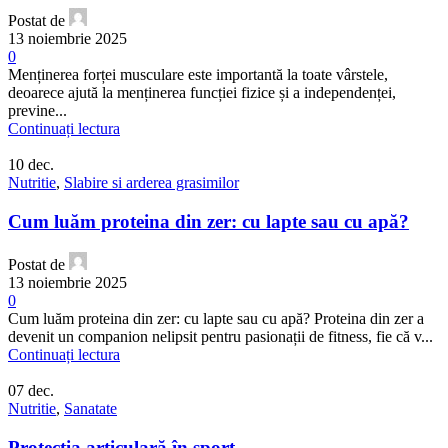
Postat de
13 noiembrie 2025
0
Menținerea forței musculare este importantă la toate vârstele,
deoarece ajută la menținerea funcției fizice și a independenței,
previne...
Continuați lectura
10
dec.
Nutritie
,
Slabire si arderea grasimilor
Cum luăm proteina din zer: cu lapte sau cu apă?
Postat de
13 noiembrie 2025
0
Cum luăm proteina din zer: cu lapte sau cu apă? Proteina din zer a
devenit un companion nelipsit pentru pasionații de fitness, fie că v...
Continuați lectura
07
dec.
Nutritie
,
Sanatate
Protecția articulară în sport