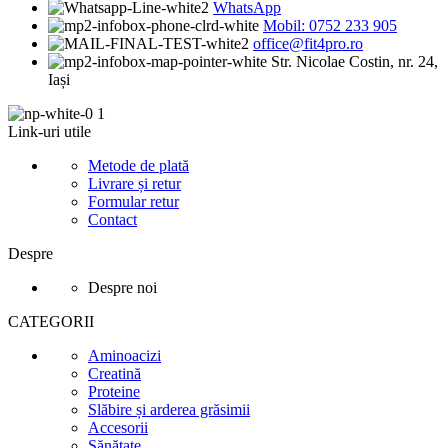
WhatsApp
Mobil: 0752 233 905
office@fit4pro.ro
Str. Nicolae Costin, nr. 24,
Iași
Link-uri utile
Metode de plată
Livrare și retur
Formular retur
Contact
Despre
Despre noi
CATEGORII
Aminoacizi
Creatină
Proteine
Slăbire și arderea grăsimii
Accesorii
Sănătate