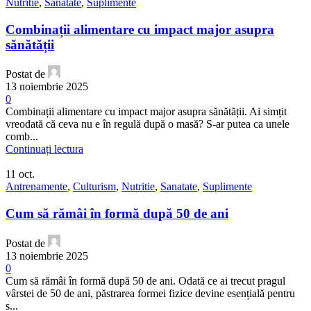
Nutritie
,
Sanatate
,
Suplimente
Combinații alimentare cu impact major asupra
sănătății
Postat de
13 noiembrie 2025
0
Combinații alimentare cu impact major asupra sănătății. Ai simțit
vreodată că ceva nu e în regulă după o masă? S-ar putea ca unele
comb...
Continuați lectura
11
oct.
Antrenamente
,
Culturism
,
Nutritie
,
Sanatate
,
Suplimente
Cum să rămâi în formă după 50 de ani
Postat de
13 noiembrie 2025
0
Cum să rămâi în formă după 50 de ani. Odată ce ai trecut pragul
vârstei de 50 de ani, păstrarea formei fizice devine esențială pentru
s...