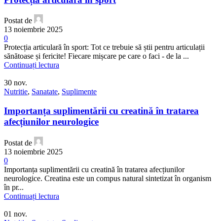
Postat de
13 noiembrie 2025
0
Protecția articulară în sport: Tot ce trebuie să știi pentru articulații
sănătoase și fericite! Fiecare mișcare pe care o faci - de la ...
Continuați lectura
30
nov.
Nutritie
,
Sanatate
,
Suplimente
Importanța suplimentării cu creatină în tratarea
afecțiunilor neurologice
Postat de
13 noiembrie 2025
0
Importanța suplimentării cu creatină în tratarea afecțiunilor
neurologice. Creatina este un compus natural sintetizat în organism
în pr...
Continuați lectura
01
nov.