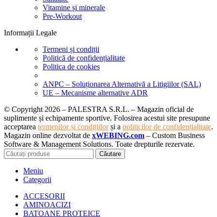
Vitamine și minerale
Pre-Workout
Informații Legale
Termeni și condiții
Politică de confidențialitate
Politica de cookies
ANPC – Soluționarea Alternativă a Litigiilor (SAL)
UE – Mecanisme alternative ADR
© Copyright 2026 – PALESTRA S.R.L. – Magazin oficial de
suplimente și echipamente sportive. Folosirea acestui site presupune
acceptarea
termenilor și condițiilor
și a
politicilor de confidențialitate
.
Magazin online dezvoltat de
xWEBING.com
– Custom Business
Software & Management Solutions. Toate drepturile rezervate.
Căutare
Meniu
Categorii
ACCESORII
AMINOACIZI
BATOANE PROTEICE