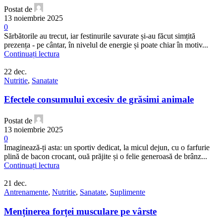
Postat de
13 noiembrie 2025
0
Sărbătorile au trecut, iar festinurile savurate și-au făcut simțită
prezența - pe cântar, în nivelul de energie și poate chiar în motiv...
Continuați lectura
22
dec.
Nutritie
,
Sanatate
Efectele consumului excesiv de grăsimi animale
Postat de
13 noiembrie 2025
0
Imaginează-ți asta: un sportiv dedicat, la micul dejun, cu o farfurie
plină de bacon crocant, ouă prăjite și o felie generoasă de brânz...
Continuați lectura
21
dec.
Antrenamente
,
Nutritie
,
Sanatate
,
Suplimente
Menținerea forței musculare pe vârste