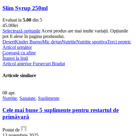
Slim Syrup 250ml
Evaluat la
5.00
din 5
45.00
lei
Selectează opțiunile
Acest produs are mai multe variații. Opțiunile
pot fi alese în pagina produsului.
Desert
Kinder Bueno
Mic dejun
Nutritie
Nutritie sportiva
Terci proteic
Articol următor
Gogoașă cu afine
Înapoi la listă
Articol anterior
Fursecuri Bradut
Articole similare
08
apr.
Nutritie
,
Sanatate
,
Suplimente
Cele mai bune 5 suplimente pentru restartul de
primăvară
Postat de
13 noiembrie 2025