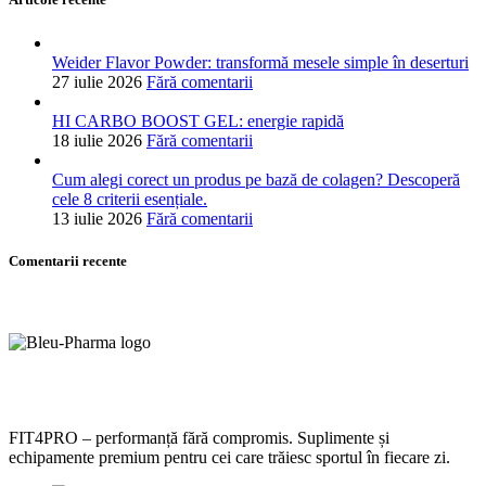
Weider Flavor Powder: transformă mesele simple în deserturi
27 iulie 2026
Fără comentarii
HI CARBO BOOST GEL: energie rapidă
18 iulie 2026
Fără comentarii
Cum alegi corect un produs pe bază de colagen? Descoperă
cele 8 criterii esențiale.
13 iulie 2026
Fără comentarii
Comentarii recente
FIT4PRO – performanță fără compromis. Suplimente și
echipamente premium pentru cei care trăiesc sportul în fiecare zi.