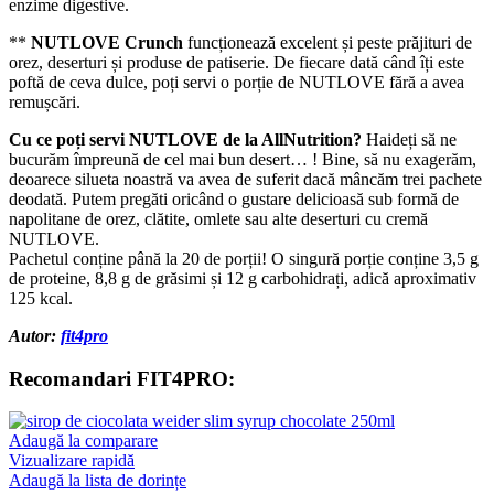
enzime digestive.
**
NUTLOVE Crunch
funcționează excelent și peste prăjituri de
orez, deserturi și produse de patiserie. De fiecare dată când îți este
poftă de ceva dulce, poți servi o porție de NUTLOVE fără a avea
remușcări.
Cu ce poți servi NUTLOVE de la AllNutrition?
Haideți să ne
bucurăm împreună de cel mai bun desert… ! Bine, să nu exagerăm,
deoarece silueta noastră va avea de suferit dacă mâncăm trei pachete
deodată. Putem pregăti oricând o gustare delicioasă sub formă de
napolitane de orez, clătite, omlete sau alte deserturi cu cremă
NUTLOVE.
Pachetul conține până la 20 de porții! O singură porție conține 3,5 g
de proteine, 8,8 g de grăsimi și 12 g carbohidrați, adică aproximativ
125 kcal.
Autor:
fit4pro
Recomandari FIT4PRO:
Adaugă la comparare
Vizualizare rapidă
Adaugă la lista de dorințe