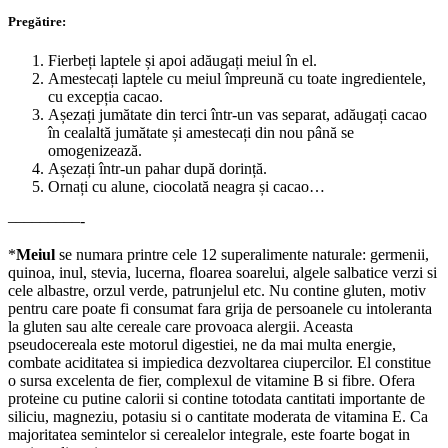
Pregătire:
Fierbeți laptele și apoi adăugați meiul în el.
Amestecați laptele cu meiul împreună cu toate ingredientele,
cu excepția cacao.
Așezați jumătate din terci într-un vas separat, adăugați cacao
în cealaltă jumătate și amestecați din nou până se
omogenizează.
Așezați într-un pahar după dorință.
Ornați cu alune, ciocolată neagra și cacao…
–––––––––-
*
Meiul
se numara printre cele 12 superalimente naturale: germenii,
quinoa, inul, stevia, lucerna, floarea soarelui, algele salbatice verzi si
cele albastre, orzul verde, patrunjelul etc. Nu contine gluten, motiv
pentru care poate fi consumat fara grija de persoanele cu intoleranta
la gluten sau alte cereale care provoaca alergii. Aceasta
pseudocereala este motorul digestiei, ne da mai multa energie,
combate aciditatea si impiedica dezvoltarea ciupercilor. El constitue
o sursa excelenta de fier, complexul de vitamine B si fibre. Ofera
proteine cu putine calorii si contine totodata cantitati importante de
siliciu, magneziu, potasiu si o cantitate moderata de vitamina E. Ca
majoritatea semintelor si cerealelor integrale, este foarte bogat in