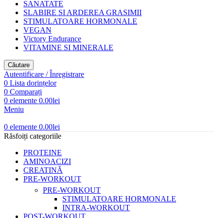
SANATATE
SLABIRE SI ARDEREA GRASIMII
STIMULATOARE HORMONALE
VEGAN
Victory Endurance
VITAMINE SI MINERALE
Căutare
Autentificare / Înregistrare
0
Lista dorințelor
0
Comparați
0
elemente
0.00
lei
Meniu
0
elemente
0.00
lei
Răsfoiți categoriile
PROTEINE
AMINOACIZI
CREATINĂ
PRE-WORKOUT
PRE-WORKOUT
STIMULATOARE HORMONALE
INTRA-WORKOUT
POST-WORKOUT