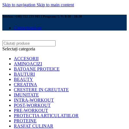
Skip to navigation
Skip to main content
Telefon: +(40) 752 233 905 I Program: L-V: 8:30 - 16:30
Contactează-ne
Selectați categoria
ACCESORII
AMINOACIZI
BATOANE PROTEICE
BAUTURI
BEAUTY
CREATINA
CRESTERE IN GREUTATE
IMUNITATE
INTRA-WORKOUT
POST-WORKOUT
PRE-WORKOUT
PROTECTIA ARTICULATIILOR
PROTEINE
RASFAT CULINAR