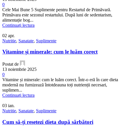
0
Cele Mai Bune 5 Suplimente pentru Restartul de Primăvară.
Primăvara este sezonul restartului. După luni de sedentarism,
alimentație bog...
Continuați lectura
02
apr.
Nutritie
,
Sanatate
,
Suplimente
Vitamine și minerale: cum le luăm corect
Postat de
13 noiembrie 2025
0
Vitamine și minerale: cum le luăm corect. Într-o eră în care dieta
modernă nu furnizează întotdeauna toți nutrienții necesari,
suplimen...
Continuați lectura
03
ian.
Nutritie
,
Sanatate
,
Suplimente
Cum să-ți resetezi dieta după sărbători