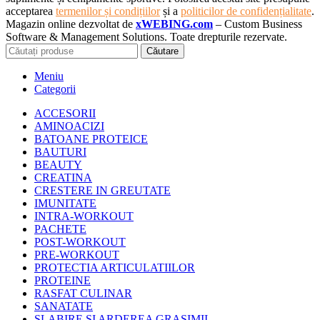
acceptarea
termenilor și condițiilor
și a
politicilor de confidențialitate
.
Magazin online dezvoltat de
xWEBING.com
– Custom Business
Software & Management Solutions. Toate drepturile rezervate.
Căutare
Meniu
Categorii
ACCESORII
AMINOACIZI
BATOANE PROTEICE
BAUTURI
BEAUTY
CREATINA
CRESTERE IN GREUTATE
IMUNITATE
INTRA-WORKOUT
PACHETE
POST-WORKOUT
PRE-WORKOUT
PROTECTIA ARTICULATIILOR
PROTEINE
RASFAT CULINAR
SANATATE
SLABIRE SI ARDEREA GRASIMII