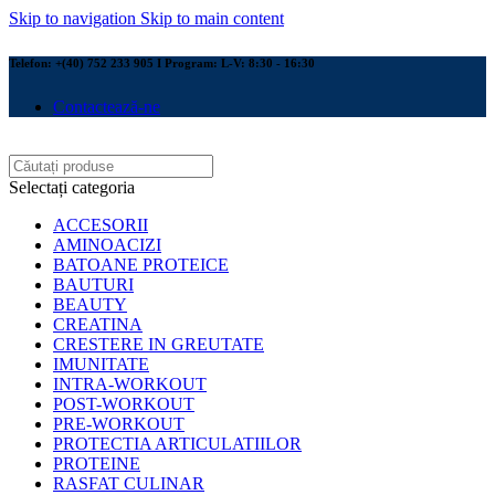
Skip to navigation
Skip to main content
Telefon: +(40) 752 233 905 I Program: L-V: 8:30 - 16:30
Contactează-ne
Selectați categoria
ACCESORII
AMINOACIZI
BATOANE PROTEICE
BAUTURI
BEAUTY
CREATINA
CRESTERE IN GREUTATE
IMUNITATE
INTRA-WORKOUT
POST-WORKOUT
PRE-WORKOUT
PROTECTIA ARTICULATIILOR
PROTEINE
RASFAT CULINAR