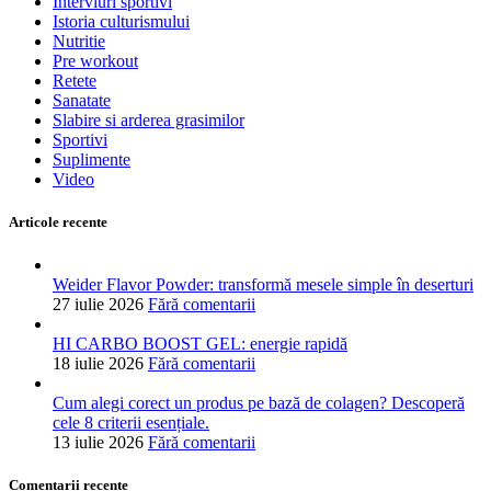
Interviuri sportivi
Istoria culturismului
Nutritie
Pre workout
Retete
Sanatate
Slabire si arderea grasimilor
Sportivi
Suplimente
Video
Articole recente
Weider Flavor Powder: transformă mesele simple în deserturi
27 iulie 2026
Fără comentarii
HI CARBO BOOST GEL: energie rapidă
18 iulie 2026
Fără comentarii
Cum alegi corect un produs pe bază de colagen? Descoperă
cele 8 criterii esențiale.
13 iulie 2026
Fără comentarii
Comentarii recente