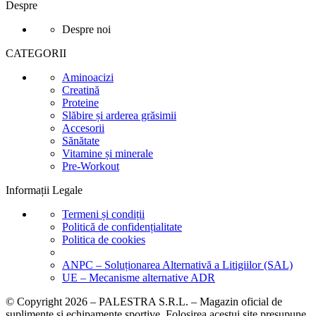
Despre
Despre noi
CATEGORII
Aminoacizi
Creatină
Proteine
Slăbire și arderea grăsimii
Accesorii
Sănătate
Vitamine și minerale
Pre-Workout
Informații Legale
Termeni și condiții
Politică de confidențialitate
Politica de cookies
ANPC – Soluționarea Alternativă a Litigiilor (SAL)
UE – Mecanisme alternative ADR
© Copyright 2026 – PALESTRA S.R.L. – Magazin oficial de
suplimente și echipamente sportive. Folosirea acestui site presupune