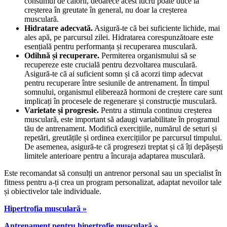
consumul de calorii, deoarece acest lucru poate duce la
creșterea în greutate în general, nu doar la creșterea
musculară.
Hidratare adecvată.
Asigură-te că bei suficiente lichide, mai
ales apă, pe parcursul zilei. Hidratarea corespunzătoare este
esențială pentru performanța și recuperarea musculară.
Odihnă și recuperare.
Permiterea organismului să se
recupereze este crucială pentru dezvoltarea musculară.
Asigură-te că ai suficient somn și că acorzi timp adecvat
pentru recuperare între sesiunile de antrenament. În timpul
somnului, organismul eliberează hormoni de creștere care sunt
implicați în procesele de regenerare și construcție musculară.
Varietate și progresie.
Pentru a stimula continuu creșterea
musculară, este important să adaugi variabilitate în programul
tău de antrenament. Modifică exercițiile, numărul de seturi și
repetări, greutățile și ordinea exercițiilor pe parcursul timpului.
De asemenea, asigură-te că progresezi treptat și că îți depășești
limitele anterioare pentru a încuraja adaptarea musculară.
Este recomandat să consulți un antrenor personal sau un specialist în
fitness pentru a-ți crea un program personalizat, adaptat nevoilor tale
și obiectivelor tale individuale.
Hipertrofia musculară »
Antrenament pentru hipertrofie musculară »