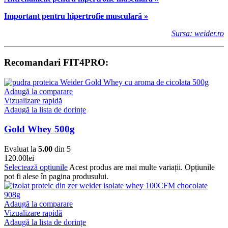
Important pentru hipertrofie musculară »
Sursa: weider.ro
Recomandari FIT4PRO:
Adaugă la comparare
Vizualizare rapidă
Adaugă la lista de dorințe
Gold Whey 500g
Evaluat la
5.00
din 5
120.00
lei
Selectează opțiunile
Acest produs are mai multe variații. Opțiunile
pot fi alese în pagina produsului.
Adaugă la comparare
Vizualizare rapidă
Adaugă la lista de dorințe