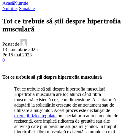
Acasă
Nutritie
Nutritie
,
Sanatate
Tot ce trebuie să știi despre hipertrofia
musculară
Postat de
13 noiembrie 2025
Pe 15 mai 2023
0
Tot ce trebuie să știi despre hipertrofia musculară
Tot ce trebuie să știi despre hipertrofia musculară.
Hipertrofia musculară are loc atunci când fibra
musculară existentă crește în dimensiune. Asta datorită
adaptării la solicitările crescute de antrenament sau de
utilizare a mușchilor. Acest proces este declanșat de
exerciții fizice regulate
, în special prin antrenamentul de
rezistență, care implică ridicarea de greutăți sau alte
activități care pun presiune asupra mușchilor. În timpul
hipertrofiei, fibra musculară existentă se umple cu mai