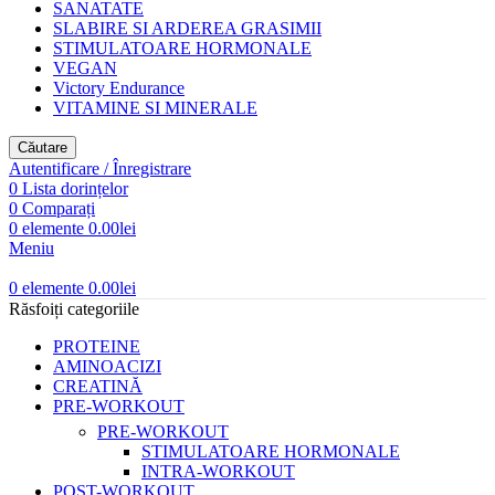
SANATATE
SLABIRE SI ARDEREA GRASIMII
STIMULATOARE HORMONALE
VEGAN
Victory Endurance
VITAMINE SI MINERALE
Căutare
Autentificare / Înregistrare
0
Lista dorințelor
0
Comparați
0
elemente
0.00
lei
Meniu
0
elemente
0.00
lei
Răsfoiți categoriile
PROTEINE
AMINOACIZI
CREATINĂ
PRE-WORKOUT
PRE-WORKOUT
STIMULATOARE HORMONALE
INTRA-WORKOUT
POST-WORKOUT