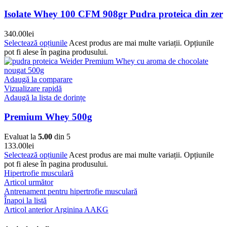
Isolate Whey 100 CFM 908gr Pudra proteica din zer
340.00
lei
Selectează opțiunile
Acest produs are mai multe variații. Opțiunile
pot fi alese în pagina produsului.
Adaugă la comparare
Vizualizare rapidă
Adaugă la lista de dorințe
Premium Whey 500g
Evaluat la
5.00
din 5
133.00
lei
Selectează opțiunile
Acest produs are mai multe variații. Opțiunile
pot fi alese în pagina produsului.
Hipertrofie musculară
Articol următor
Antrenament pentru hipertrofie musculară
Înapoi la listă
Articol anterior
Arginina AAKG