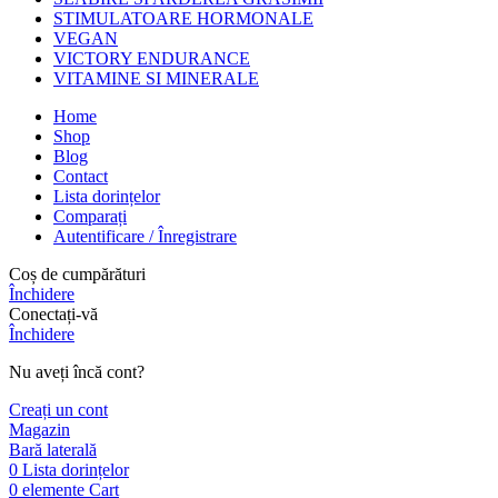
STIMULATOARE HORMONALE
VEGAN
VICTORY ENDURANCE
VITAMINE SI MINERALE
Home
Shop
Blog
Contact
Lista dorințelor
Comparați
Autentificare / Înregistrare
Coș de cumpărături
Închidere
Conectați-vă
Închidere
Nu aveți încă cont?
Creați un cont
Magazin
Bară laterală
0
Lista dorințelor
0
elemente
Cart