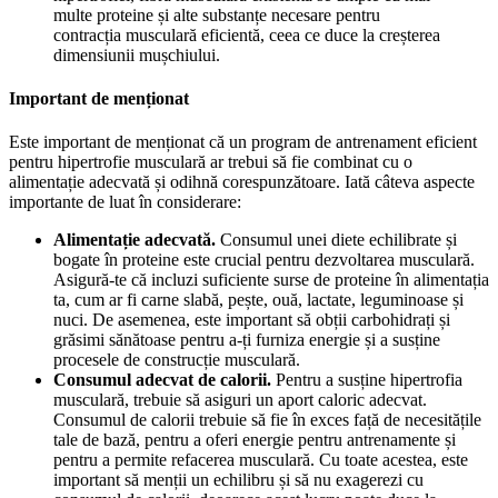
multe proteine și alte substanțe necesare pentru
contracția musculară eficientă, ceea ce duce la creșterea
dimensiunii mușchiului.
Important de menționat
Este important de menționat că un program de antrenament eficient
pentru hipertrofie musculară ar trebui să fie combinat cu o
alimentație adecvată și odihnă corespunzătoare. Iată câteva aspecte
importante de luat în considerare:
Alimentație adecvată.
Consumul unei diete echilibrate și
bogate în proteine este crucial pentru dezvoltarea musculară.
Asigură-te că incluzi suficiente surse de proteine în alimentația
ta, cum ar fi carne slabă, pește, ouă, lactate, leguminoase și
nuci. De asemenea, este important să obții carbohidrați și
grăsimi sănătoase pentru a-ți furniza energie și a susține
procesele de construcție musculară.
Consumul adecvat de calorii.
Pentru a susține hipertrofia
musculară, trebuie să asiguri un aport caloric adecvat.
Consumul de calorii trebuie să fie în exces față de necesitățile
tale de bază, pentru a oferi energie pentru antrenamente și
pentru a permite refacerea musculară. Cu toate acestea, este
important să menții un echilibru și să nu exagerezi cu