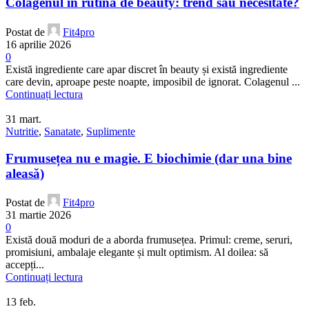
Colagenul în rutina de beauty: trend sau necesitate?
Postat de
Fit4pro
16 aprilie 2026
0
Există ingrediente care apar discret în beauty și există ingrediente
care devin, aproape peste noapte, imposibil de ignorat. Colagenul ...
Continuați lectura
31
mart.
Nutritie
,
Sanatate
,
Suplimente
Frumusețea nu e magie. E biochimie (dar una bine
aleasă)
Postat de
Fit4pro
31 martie 2026
0
Există două moduri de a aborda frumusețea. Primul: creme, seruri,
promisiuni, ambalaje elegante și mult optimism. Al doilea: să
accepți...
Continuați lectura
13
feb.