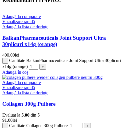
Recomandari FIT4PRO:
Adaugă la comparare
Vizualizare rapidă
Adaugă la lista de dorințe
BalkanPharmaceuticals Joint Support Ultra
30plicuri x14g (orange)
400.00
lei
Cantitate BalkanPharmaceuticals Joint Support Ultra 30plicuri
x14g (orange)
Adaugă în coș
Adaugă la comparare
Vizualizare rapidă
Adaugă la lista de dorințe
Collagen 300g Pulbere
Evaluat la
5.00
din 5
91.00
lei
Cantitate Collagen 300g Pulbere