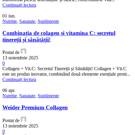
Continuați lectura
01
iun.
Nutritie
,
Sanatate
,
Suplimente
Combinația de colagen și vitamina C: secretul
tinereții și sănătății!
Postat de
13 noiembrie 2025
0
Collagen + Vit.C: Secretul Tinereții și Sănătății! Collagen + Vit.C
este un produs inovator, combinând două elemente esențiale pentr...
Continuați lectura
06
apr.
Nutritie
,
Sanatate
,
Suplimente
Weider Premium Collagen
Postat de
13 noiembrie 2025
0