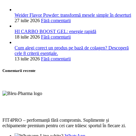
Weider Flavor Powder: transformă mesele simple în deserturi
27 iulie 2026
Fără comentarii
HI CARBO BOOST GEL: energie rapidă
18 iulie 2026
Fără comentarii
Cum alegi corect un produs pe bază de colagen? Descoperă
cele 8 criterii esențiale.
13 iulie 2026
Fără comentarii
Comentarii recente
FIT4PRO – performanță fără compromis. Suplimente și
echipamente premium pentru cei care trăiesc sportul în fiecare zi.
WhatsApp