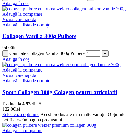
Adaugă în coș
Adaugă la comparare
Vizualizare rapidă
Adaugă la lista de dorințe
Collagen Vanilla 300g Pulbere
94.00
lei
Cantitate Collagen Vanilla 300g Pulbere
Adaugă în coș
Adaugă la comparare
Vizualizare rapidă
Adaugă la lista de dorințe
Sport Collagen 300g Colagen pentru articulatii
Evaluat la
4.93
din 5
122.00
lei
Selectează opțiunile
Acest produs are mai multe variații. Opțiunile
pot fi alese în pagina produsului.
Adaugă la comparare