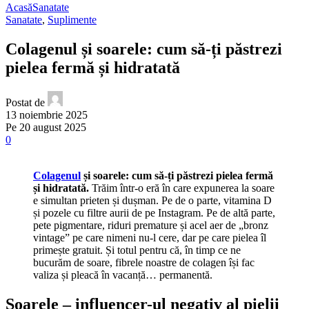
Acasă
Sanatate
Sanatate
,
Suplimente
Colagenul și soarele: cum să-ți păstrezi
pielea fermă și hidratată
Postat de
13 noiembrie 2025
Pe 20 august 2025
0
Colagenul
și soarele: cum să-ți păstrezi pielea fermă
și hidratată.
Trăim într-o eră în care expunerea la soare
e simultan prieten și dușman. Pe de o parte, vitamina D
și pozele cu filtre aurii de pe Instagram. Pe de altă parte,
pete pigmentare, riduri premature și acel aer de „bronz
vintage” pe care nimeni nu-l cere, dar pe care pielea îl
primește gratuit. Și totul pentru că, în timp ce ne
bucurăm de soare, fibrele noastre de colagen își fac
valiza și pleacă în vacanță… permanentă.
Soarele – influencer-ul negativ al pielii