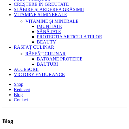
CREȘTERE ÎN GREUTATE
SLĂBIRE ȘI ARDEREA GRĂSIMII
VITAMINE SI MINERALE
VITAMINE ȘI MINERALE
IMUNITATE
SĂNĂTATE
PROTECȚIA ARTICULAȚIILOR
BEAUTY
RĂSFĂȚ CULINAR
RĂSFĂȚ CULINAR
BATOANE PROTEICE
BĂUTURI
ACCESORII
VICTORY ENDURANCE
Shop
Reduceri
Blog
Contact
Blog