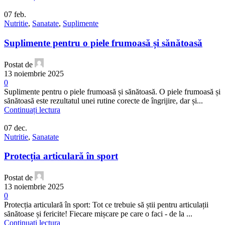
07
feb.
Nutritie
,
Sanatate
,
Suplimente
Suplimente pentru o piele frumoasă și sănătoasă
Postat de
13 noiembrie 2025
0
Suplimente pentru o piele frumoasă și sănătoasă. O piele frumoasă și
sănătoasă este rezultatul unei rutine corecte de îngrijire, dar și...
Continuați lectura
07
dec.
Nutritie
,
Sanatate
Protecția articulară în sport
Postat de
13 noiembrie 2025
0
Protecția articulară în sport: Tot ce trebuie să știi pentru articulații
sănătoase și fericite! Fiecare mișcare pe care o faci - de la ...
Continuați lectura