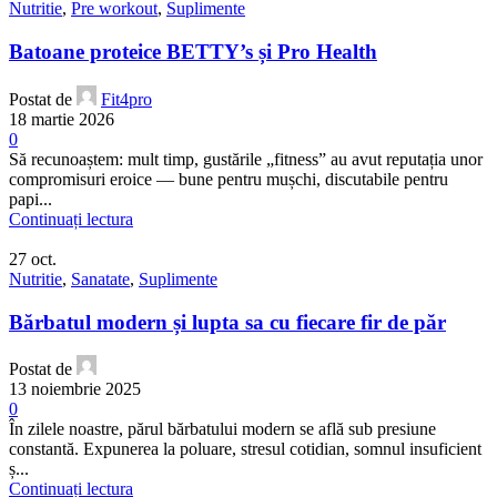
Nutritie
,
Pre workout
,
Suplimente
Batoane proteice BETTY’s și Pro Health
Postat de
Fit4pro
18 martie 2026
0
Să recunoaștem: mult timp, gustările „fitness” au avut reputația unor
compromisuri eroice — bune pentru mușchi, discutabile pentru
papi...
Continuați lectura
27
oct.
Nutritie
,
Sanatate
,
Suplimente
Bărbatul modern și lupta sa cu fiecare fir de păr
Postat de
13 noiembrie 2025
0
În zilele noastre, părul bărbatului modern se află sub presiune
constantă. Expunerea la poluare, stresul cotidian, somnul insuficient
ș...
Continuați lectura