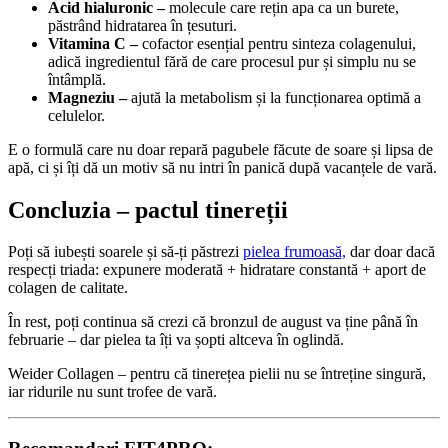
Acid hialuronic –
molecule care rețin apa ca un burete,
păstrând hidratarea în țesuturi.
Vitamina C –
cofactor esențial pentru sinteza colagenului,
adică ingredientul fără de care procesul pur și simplu nu se
întâmplă.
Magneziu –
ajută la metabolism și la funcționarea optimă a
celulelor.
E o formulă care nu doar repară pagubele făcute de soare și lipsa de
apă, ci și îți dă un motiv să nu intri în panică după vacanțele de vară.
Concluzia – pactul tinereții
Poți să iubești soarele și să-ți păstrezi
pielea frumoasă,
dar doar dacă
respecți triada: expunere moderată + hidratare constantă + aport de
colagen de calitate.
În rest, poți continua să crezi că bronzul de august va ține până în
februarie – dar pielea ta îți va șopti altceva în oglindă.
Weider Collagen – pentru că tinerețea pielii nu se întreține singură,
iar ridurile nu sunt trofee de vară.