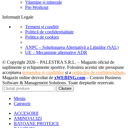
Vitamine și minerale
Pre-Workout
Informații Legale
Termeni și condiții
Politică de confidențialitate
Politica de cookies
ANPC – Soluționarea Alternativă a Litigiilor (SAL)
UE – Mecanisme alternative ADR
© Copyright 2026 – PALESTRA S.R.L. – Magazin oficial de
suplimente și echipamente sportive. Folosirea acestui site presupune
acceptarea
termenilor și condițiilor
și a
politicilor de confidențialitate
.
Magazin online dezvoltat de
xWEBING.com
– Custom Business
Software & Management Solutions. Toate drepturile rezervate.
Căutare
Meniu
Categorii
ACCESORII
AMINOACIZI
BATOANE PROTEICE