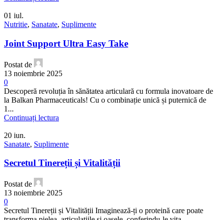
01
iul.
Nutritie
,
Sanatate
,
Suplimente
Joint Support Ultra Easy Take
Postat de
13 noiembrie 2025
0
Descoperă revoluția în sănătatea articulară cu formula inovatoare de
la Balkan Pharmaceuticals! Cu o combinație unică și puternică de
1...
Continuați lectura
20
iun.
Sanatate
,
Suplimente
Secretul Tinereții și Vitalității
Postat de
13 noiembrie 2025
0
Secretul Tinereții și Vitalității Imaginează-ți o proteină care poate
transforma pielea, articulațiile și oasele, conferindu-le vita...