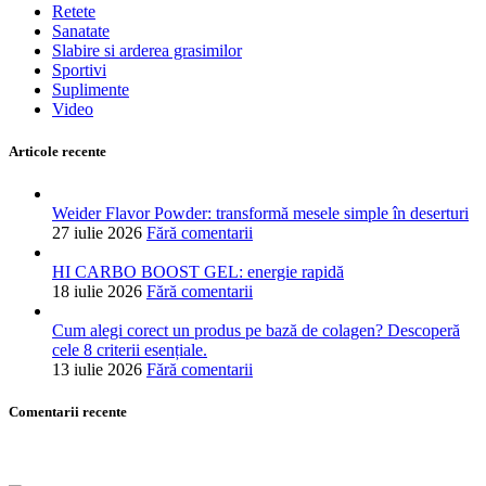
Retete
Sanatate
Slabire si arderea grasimilor
Sportivi
Suplimente
Video
Articole recente
Weider Flavor Powder: transformă mesele simple în deserturi
27 iulie 2026
Fără comentarii
HI CARBO BOOST GEL: energie rapidă
18 iulie 2026
Fără comentarii
Cum alegi corect un produs pe bază de colagen? Descoperă
cele 8 criterii esențiale.
13 iulie 2026
Fără comentarii
Comentarii recente