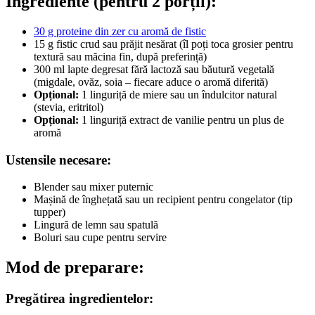
Ingrediente (pentru 2 porții):
30 g proteine din zer cu aromă de fistic
15 g fistic crud sau prăjit nesărat (îl poți toca grosier pentru
textură sau măcina fin, după preferință)
300 ml lapte degresat fără lactoză sau băutură vegetală
(migdale, ovăz, soia – fiecare aduce o aromă diferită)
Opțional:
1 linguriță de miere sau un îndulcitor natural
(stevia, eritritol)
Opțional:
1 linguriță extract de vanilie pentru un plus de
aromă
Ustensile necesare:
Blender sau mixer puternic
Mașină de înghețată sau un recipient pentru congelator (tip
tupper)
Lingură de lemn sau spatulă
Boluri sau cupe pentru servire
Mod de preparare:
Pregătirea ingredientelor: