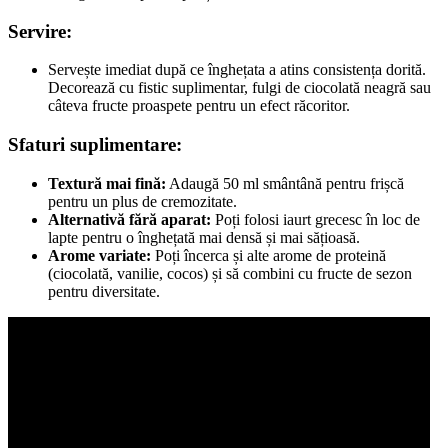
Servire:
Servește imediat după ce înghețata a atins consistența dorită.
Decorează cu fistic suplimentar, fulgi de ciocolată neagră sau
câteva fructe proaspete pentru un efect răcoritor.
Sfaturi suplimentare:
Textură mai fină:
Adaugă 50 ml smântână pentru frișcă
pentru un plus de cremozitate.
Alternativă fără aparat:
Poți folosi iaurt grecesc în loc de
lapte pentru o înghețată mai densă și mai sățioasă.
Arome variate:
Poți încerca și alte arome de proteină
(ciocolată, vanilie, cocos) și să combini cu fructe de sezon
pentru diversitate.