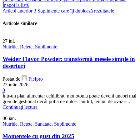
Înapoi la listă
Articol anterior
3 Suplimente care îți dublează rezultatele
Articole similare
27
iul.
Nutritie
,
Retete
,
Suplimente
Weider Flavor Powder: transformă mesele simple în
deserturi
Postat de
Fit4pro
27 iulie 2026
0
Într-un plan alimentar echilibrat, monotonia poate deveni uneori mai
greu de gestionat decât pofta de dulce. Iaurtul, terciul de ovăz s...
Continuați lectura
06
ian.
Nutritie
,
Retete
,
Sanatate
,
Suplimente
Momentele cu gust din 2025