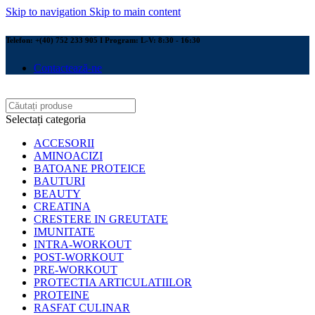
Skip to navigation
Skip to main content
Telefon: +(40) 752 233 905 I Program: L-V: 8:30 - 16:30
Contactează-ne
Selectați categoria
ACCESORII
AMINOACIZI
BATOANE PROTEICE
BAUTURI
BEAUTY
CREATINA
CRESTERE IN GREUTATE
IMUNITATE
INTRA-WORKOUT
POST-WORKOUT
PRE-WORKOUT
PROTECTIA ARTICULATIILOR
PROTEINE
RASFAT CULINAR