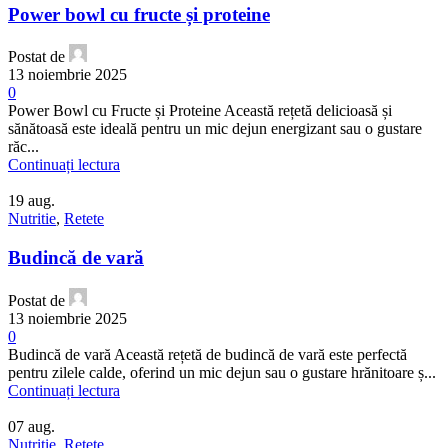
Power bowl cu fructe și proteine
Postat de
13 noiembrie 2025
0
Power Bowl cu Fructe și Proteine Această rețetă delicioasă și
sănătoasă este ideală pentru un mic dejun energizant sau o gustare
răc...
Continuați lectura
19
aug.
Nutritie
,
Retete
Budincă de vară
Postat de
13 noiembrie 2025
0
Budincă de vară Această rețetă de budincă de vară este perfectă
pentru zilele calde, oferind un mic dejun sau o gustare hrănitoare ș...
Continuați lectura
07
aug.
Nutritie
,
Retete