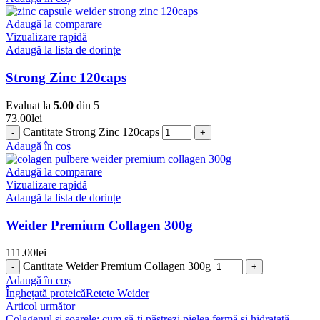
Adaugă la comparare
Vizualizare rapidă
Adaugă la lista de dorințe
Strong Zinc 120caps
Evaluat la
5.00
din 5
73.00
lei
Cantitate Strong Zinc 120caps
Adaugă în coș
Adaugă la comparare
Vizualizare rapidă
Adaugă la lista de dorințe
Weider Premium Collagen 300g
111.00
lei
Cantitate Weider Premium Collagen 300g
Adaugă în coș
Înghețată proteică
Retete Weider
Articol următor
Colagenul și soarele: cum să-ți păstrezi pielea fermă și hidratată