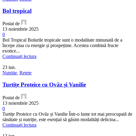
Bol tropical
Postat de
13 noiembrie 2025
0
Bol Tropical Bolurile tropicale sunt o modalitate minunată de a
începe ziua cu energie și prospețime. Acestea combină fructe
exotice...
Continuați lectura
23
iun.
Nutritie
,
Retete
Turtițe Proteice cu Ovăz și Vanilie
Postat de
13 noiembrie 2025
0
Turtițe Proteice cu Ovăz și Vanilie Într-o lume tot mai preocupată de
sănătate și nutriție, este esențial să găsim modalități delicioa...
Continuați lectura
12
iun.