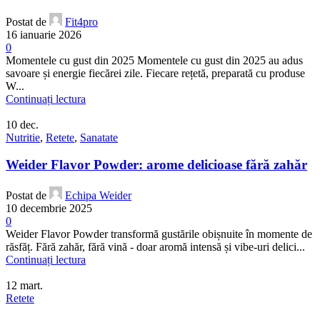
Postat de
Fit4pro
16 ianuarie 2026
0
Momentele cu gust din 2025 Momentele cu gust din 2025 au adus
savoare și energie fiecărei zile. Fiecare rețetă, preparată cu produse
W...
Continuați lectura
10
dec.
Nutritie
,
Retete
,
Sanatate
Weider Flavor Powder: arome delicioase fără zahăr
Postat de
Echipa Weider
10 decembrie 2025
0
Weider Flavor Powder transformă gustările obișnuite în momente de
răsfăț. Fără zahăr, fără vină - doar aromă intensă și vibe-uri delici...
Continuați lectura
12
mart.
Retete