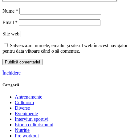
Nume
*
Email
*
Site web
Salvează-mi numele, emailul și site-ul web în acest navigator
pentru data viitoare când o să comentez.
Închidere
Categorii
Antrenamente
Culturism
Diverse
Evenimente
Interviuri sportivi
Istoria culturismului
Nutritie
Pre workout