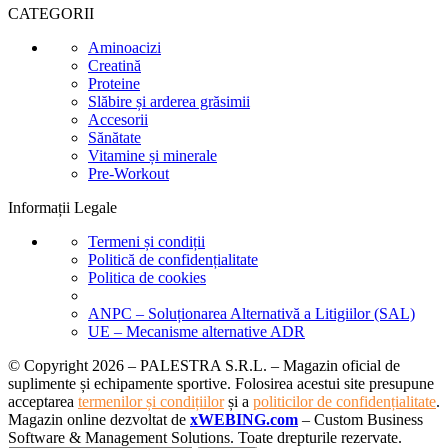
CATEGORII
Aminoacizi
Creatină
Proteine
Slăbire și arderea grăsimii
Accesorii
Sănătate
Vitamine și minerale
Pre-Workout
Informații Legale
Termeni și condiții
Politică de confidențialitate
Politica de cookies
ANPC – Soluționarea Alternativă a Litigiilor (SAL)
UE – Mecanisme alternative ADR
© Copyright 2026 – PALESTRA S.R.L. – Magazin oficial de
suplimente și echipamente sportive. Folosirea acestui site presupune
acceptarea
termenilor și condițiilor
și a
politicilor de confidențialitate
.
Magazin online dezvoltat de
xWEBING.com
– Custom Business
Software & Management Solutions. Toate drepturile rezervate.