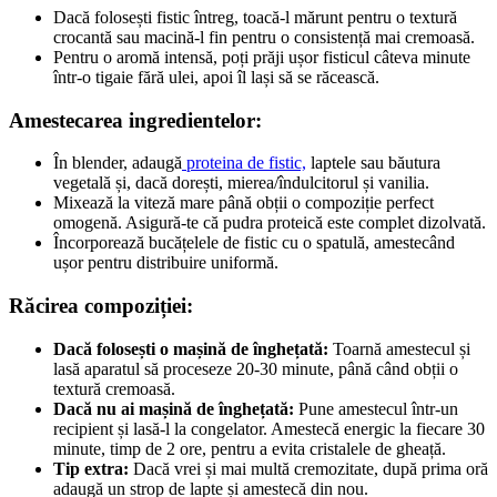
Dacă folosești fistic întreg, toacă-l mărunt pentru o textură
crocantă sau macină-l fin pentru o consistență mai cremoasă.
Pentru o aromă intensă, poți prăji ușor fisticul câteva minute
într-o tigaie fără ulei, apoi îl lași să se răcească.
Amestecarea ingredientelor:
În blender, adaugă
proteina de fistic,
laptele sau băutura
vegetală și, dacă dorești, mierea/îndulcitorul și vanilia.
Mixează la viteză mare până obții o compoziție perfect
omogenă. Asigură-te că pudra proteică este complet dizolvată.
Încorporează bucățelele de fistic cu o spatulă, amestecând
ușor pentru distribuire uniformă.
Răcirea compoziției:
Dacă folosești o mașină de înghețată:
Toarnă amestecul și
lasă aparatul să proceseze 20-30 minute, până când obții o
textură cremoasă.
Dacă nu ai mașină de înghețată:
Pune amestecul într-un
recipient și lasă-l la congelator. Amestecă energic la fiecare 30
minute, timp de 2 ore, pentru a evita cristalele de gheață.
Tip extra:
Dacă vrei și mai multă cremozitate, după prima oră
adaugă un strop de lapte și amestecă din nou.