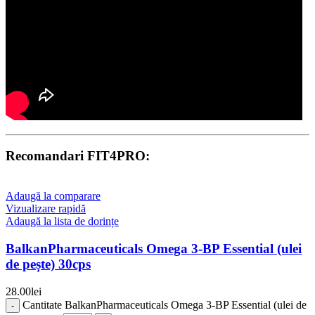
Recomandari FIT4PRO:
Adaugă la comparare
Vizualizare rapidă
Adaugă la lista de dorințe
BalkanPharmaceuticals Omega 3-BP Essential (ulei
de pește) 30cps
28.00
lei
Cantitate BalkanPharmaceuticals Omega 3-BP Essential (ulei de