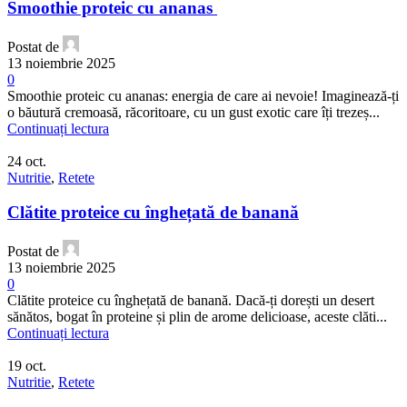
Smoothie proteic cu ananas
Postat de
13 noiembrie 2025
0
Smoothie proteic cu ananas: energia de care ai nevoie! Imaginează-ți
o băutură cremoasă, răcoritoare, cu un gust exotic care îți trezeș...
Continuați lectura
24
oct.
Nutritie
,
Retete
Clătite proteice cu înghețată de banană
Postat de
13 noiembrie 2025
0
Clătite proteice cu înghețată de banană. Dacă-ți dorești un desert
sănătos, bogat în proteine și plin de arome delicioase, aceste clăti...
Continuați lectura
19
oct.
Nutritie
,
Retete