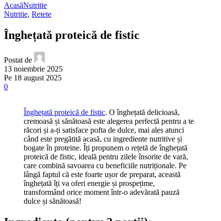
Acasă
Nutritie
Nutritie
,
Retete
Înghețată proteică de fistic
Postat de
13 noiembrie 2025
Pe 18 august 2025
0
Înghețată proteică de fistic
. O înghețată delicioasă,
cremoasă și sănătoasă este alegerea perfectă pentru a te
răcori și a-ți satisface pofta de dulce, mai ales atunci
când este pregătită acasă, cu ingrediente nutritive și
bogate în proteine. Îți propunem o rețetă de înghețată
proteică de fistic, ideală pentru zilele însorite de vară,
care combină savoarea cu beneficiile nutriționale. Pe
lângă faptul că este foarte ușor de preparat, această
înghețată îți va oferi energie și prospețime,
transformând orice moment într-o adevărată pauză
dulce și sănătoasă!