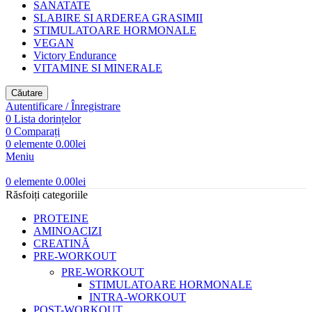
SANATATE
SLABIRE SI ARDEREA GRASIMII
STIMULATOARE HORMONALE
VEGAN
Victory Endurance
VITAMINE SI MINERALE
Căutare
Autentificare / Înregistrare
0
Lista dorințelor
0
Comparați
0
elemente
0.00
lei
Meniu
0
elemente
0.00
lei
Răsfoiți categoriile
PROTEINE
AMINOACIZI
CREATINĂ
PRE-WORKOUT
PRE-WORKOUT
STIMULATOARE HORMONALE
INTRA-WORKOUT
POST-WORKOUT