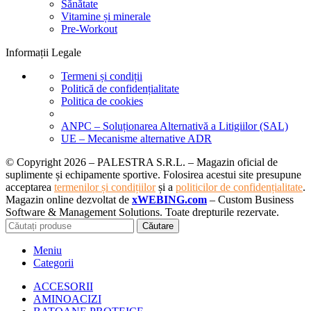
Sănătate
Vitamine și minerale
Pre-Workout
Informații Legale
Termeni și condiții
Politică de confidențialitate
Politica de cookies
ANPC – Soluționarea Alternativă a Litigiilor (SAL)
UE – Mecanisme alternative ADR
© Copyright 2026 – PALESTRA S.R.L. – Magazin oficial de
suplimente și echipamente sportive. Folosirea acestui site presupune
acceptarea
termenilor și condițiilor
și a
politicilor de confidențialitate
.
Magazin online dezvoltat de
xWEBING.com
– Custom Business
Software & Management Solutions. Toate drepturile rezervate.
Căutare
Meniu
Categorii
ACCESORII
AMINOACIZI