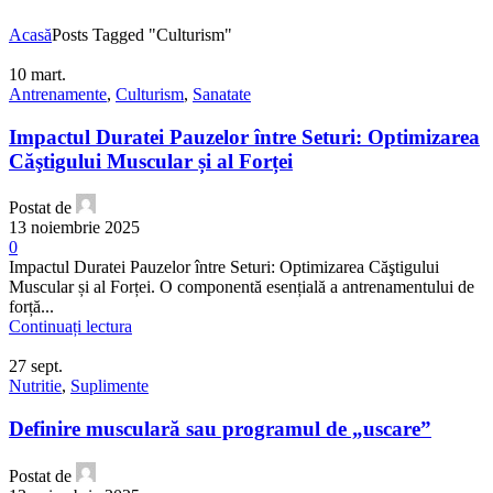
Acasă
Posts Tagged "Culturism"
10
mart.
Antrenamente
,
Culturism
,
Sanatate
Impactul Duratei Pauzelor între Seturi: Optimizarea
Căştigului Muscular și al Forței
Postat de
13 noiembrie 2025
0
Impactul Duratei Pauzelor între Seturi: Optimizarea Căştigului
Muscular și al Forței. O componentă esențială a antrenamentului de
forță...
Continuați lectura
27
sept.
Nutritie
,
Suplimente
Definire musculară sau programul de „uscare”
Postat de