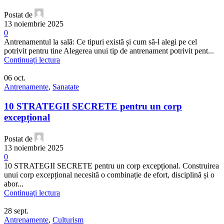
Postat de
13 noiembrie 2025
0
Antrenamentul la sală: Ce tipuri există și cum să-l alegi pe cel
potrivit pentru tine Alegerea unui tip de antrenament potrivit pent...
Continuați lectura
06
oct.
Antrenamente
,
Sanatate
10 STRATEGII SECRETE pentru un corp
excepțional
Postat de
13 noiembrie 2025
0
10 STRATEGII SECRETE pentru un corp excepțional. Construirea
unui corp excepțional necesită o combinație de efort, disciplină și o
abor...
Continuați lectura
28
sept.
Antrenamente
,
Culturism