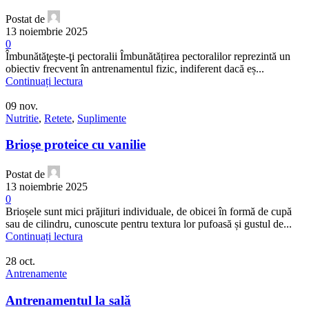
Postat de
13 noiembrie 2025
0
Îmbunătăţeşte-ţi pectoralii Îmbunătățirea pectoralilor reprezintă un
obiectiv frecvent în antrenamentul fizic, indiferent dacă eș...
Continuați lectura
09
nov.
Nutritie
,
Retete
,
Suplimente
Brioșe proteice cu vanilie
Postat de
13 noiembrie 2025
0
Brioșele sunt mici prăjituri individuale, de obicei în formă de cupă
sau de cilindru, cunoscute pentru textura lor pufoasă și gustul de...
Continuați lectura
28
oct.
Antrenamente
Antrenamentul la sală