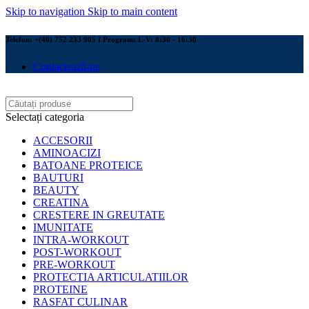
Skip to navigation
Skip to main content
Telefon: +(40) 752 233 905 I Program: L-V: 8:30 - 16:30
Contactează-ne
Selectați categoria
ACCESORII
AMINOACIZI
BATOANE PROTEICE
BAUTURI
BEAUTY
CREATINA
CRESTERE IN GREUTATE
IMUNITATE
INTRA-WORKOUT
POST-WORKOUT
PRE-WORKOUT
PROTECTIA ARTICULATIILOR
PROTEINE
RASFAT CULINAR