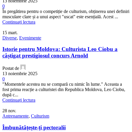
13 noiembrie 2025
0
În pregătirea pentru o competiție de culturism, obținerea unei definiri
musculare clare și a unui aspect "uscat" este esențială. Acest ...
Continuați lectura
15
mart.
Diverse
,
Evenimente
Istorie pentru Moldova: Culturista Leo Ciobu a
câștigat prestigiosul concurs Arnold
Postat de
13 noiembrie 2025
0
"Momentele acestea nu se compară cu nimic în lume." Aceasta a
fost prima reacție a culturistei din Republica Moldova, Leo Ciobu,
după c...
Continuați lectura
28
nov.
Antrenamente
,
Culturism
Îmbunătăţeşte-ţi pectoralii