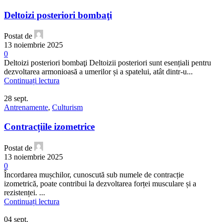
Deltoizi posteriori bombaţi
Postat de
13 noiembrie 2025
0
Deltoizi posteriori bombaţi Deltoizii posteriori sunt esențiali pentru
dezvoltarea armonioasă a umerilor și a spatelui, atât dintr-u...
Continuați lectura
28
sept.
Antrenamente
,
Culturism
Contracțiile izometrice
Postat de
13 noiembrie 2025
0
Încordarea mușchilor, cunoscută sub numele de contracție
izometrică, poate contribui la dezvoltarea forței musculare și a
rezistenței. ...
Continuați lectura
04
sept.