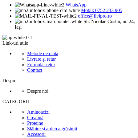
WhatsApp
Mobil: 0752 233 905
office@fit4pro.ro
Str. Nicolae Costin, nr. 24,
Iași
Link-uri utile
Metode de plată
Livrare și retur
Formular retur
Contact
Despre
Despre noi
CATEGORII
Aminoacizi
Creatină
Proteine
Slăbire și arderea grăsimii
Accesorii