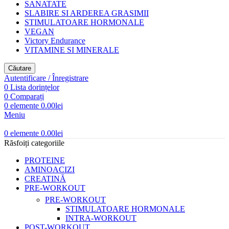
SANATATE
SLABIRE SI ARDEREA GRASIMII
STIMULATOARE HORMONALE
VEGAN
Victory Endurance
VITAMINE SI MINERALE
Căutare
Autentificare / Înregistrare
0
Lista dorințelor
0
Comparați
0
elemente
0.00
lei
Meniu
0
elemente
0.00
lei
Răsfoiți categoriile
PROTEINE
AMINOACIZI
CREATINĂ
PRE-WORKOUT
PRE-WORKOUT
STIMULATOARE HORMONALE
INTRA-WORKOUT
POST-WORKOUT