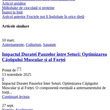
Articol următor
Milkshake de ciocolată și proteine
Înapoi la listă
Articol anterior
Fructele pot fi înglobate în orice dietă
Articole similare
10
mart.
Antrenamente
,
Culturism
,
Sanatate
Impactul Duratei Pauzelor între Seturi: Optimizarea
Căştigului Muscular și al Forței
Postat de
13 noiembrie 2025
0
Impactul Duratei Pauzelor între Seturi: Optimizarea Căştigului
Muscular și al Forței. O componentă esențială a antrenamentului de
forță...
Continuați lectura
27
sept.
Nutritie
,
Suplimente