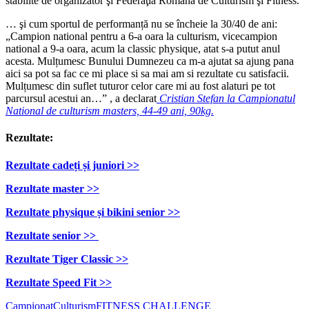
stabilite de organizator şi Federaţia Română de Culturism şi Fitness.
… şi cum sportul de performanță nu se încheie la 30/40 de ani:
„Campion national pentru a 6-a oara la culturism, vicecampion
national a 9-a oara, acum la classic physique, atat s-a putut anul
acesta. Mulțumesc Bunului Dumnezeu ca m-a ajutat sa ajung pana
aici sa pot sa fac ce mi place si sa mai am si rezultate cu satisfacii.
Mulțumesc din suflet tuturor celor care mi au fost alaturi pe tot
parcursul acestui an…” , a declarat
Cristian Stefan la Campionatul
National de culturism masters, 44-49 ani, 90kg.
Rezultate:
Rezultate cadeți și juniori >>
Rezultate master >>
Rezultate physique și bikini senior >>
Rezultate senior >>
Rezultate Tiger Classic >>
Rezultate Speed Fit >>
Campionat
Culturism
FITNESS CHALLENGE