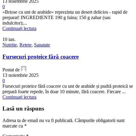
13 noiembrie 2025
0
«Briose cu unt de arahide» reprezinta un desert delicios - rapid de
preparat! INGREDIENTE 190 g faina; 150 g zahar (sau
indulcitor);...
Continuați lectura
10
ian.
Nutritie
,
Retete
,
Sanatate
Fursecuri proteice fără coacere
Postat de
13 noiembrie 2025
0
Fursecuri proteice fără coacere cu unt de arahide și pudră proteică se
prepară foarte repede, în doar 10 minute, fără coacere. Fiecare ...
Continuați lectura
Lasă un răspuns
Adresa ta de email nu va fi publicată.
Câmpurile obligatorii sunt
marcate cu
*