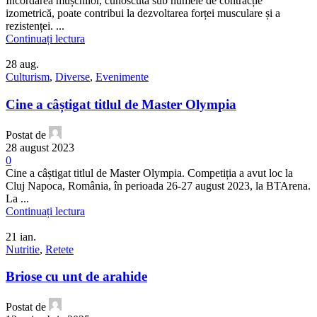
Încordarea mușchilor, cunoscută sub numele de contracție
izometrică, poate contribui la dezvoltarea forței musculare și a
rezistenței. ...
Continuați lectura
28
aug.
Culturism
,
Diverse
,
Evenimente
Cine a câștigat titlul de Master Olympia
Postat de
28 august 2023
0
Cine a câștigat titlul de Master Olympia. Competiția a avut loc la
Cluj Napoca, România, în perioada 26-27 august 2023, la BTArena.
La ...
Continuați lectura
21
ian.
Nutritie
,
Retete
Briose cu unt de arahide
Postat de