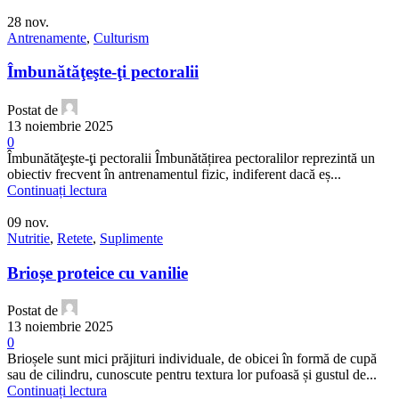
28
nov.
Antrenamente
,
Culturism
Îmbunătăţeşte-ţi pectoralii
Postat de
13 noiembrie 2025
0
Îmbunătăţeşte-ţi pectoralii Îmbunătățirea pectoralilor reprezintă un
obiectiv frecvent în antrenamentul fizic, indiferent dacă eș...
Continuați lectura
09
nov.
Nutritie
,
Retete
,
Suplimente
Brioșe proteice cu vanilie
Postat de
13 noiembrie 2025
0
Brioșele sunt mici prăjituri individuale, de obicei în formă de cupă
sau de cilindru, cunoscute pentru textura lor pufoasă și gustul de...
Continuați lectura