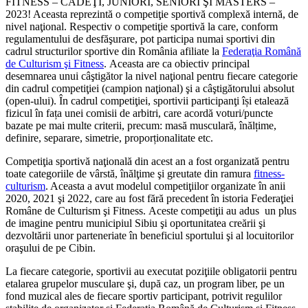
FITNESS – CADEŢI, JUNIORI, SENIORI ŞI MASTERS –
2023! Aceasta reprezintă o competiţie sportivă complexă internă, de
nivel naţional. Respectiv o competiţie sportivă la care, conform
regulamentului de desfăşurare, pot participa numai sportivi din
cadrul structurilor sportive din România afiliate la
Federaţia Română
de Culturism şi Fitness
. Aceasta are ca obiectiv principal
desemnarea unui câştigător la nivel naţional pentru fiecare categorie
din cadrul competiţiei (campion naţional) şi a câştigătorului absolut
(open-ului). În cadrul competiţiei, sportivii participanţi își etalează
fizicul în fața unei comisii de arbitri, care acordă voturi/puncte
bazate pe mai multe criterii, precum: masă musculară, înălțime,
definire, separare, simetrie, proporționalitate etc.
Competiţia sportivă naţională din acest an a fost organizată pentru
toate categoriile de vârstă, înălţime şi greutate din ramura
fitness-
culturism
. Aceasta a avut modelul competiţiilor organizate în anii
2020, 2021 şi 2022, care au fost fără precedent în istoria Federaţiei
Române de Culturism şi Fitness. Aceste competiţii au adus un plus
de imagine pentru municipiul Sibiu şi oportunitatea creării şi
dezvoltării unor parteneriate în beneficiul sportului şi al locuitorilor
oraşului de pe Cibin.
La fiecare categorie, sportivii au executat poziţiile obligatorii pentru
etalarea grupelor musculare şi, după caz, un program liber, pe un
fond muzical ales de fiecare sportiv participant, potrivit regulilor