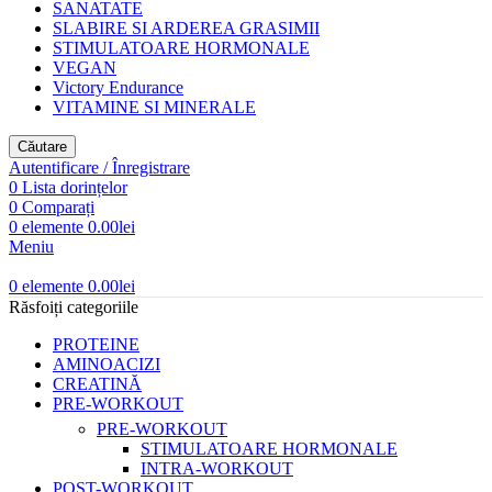
SANATATE
SLABIRE SI ARDEREA GRASIMII
STIMULATOARE HORMONALE
VEGAN
Victory Endurance
VITAMINE SI MINERALE
Căutare
Autentificare / Înregistrare
0
Lista dorințelor
0
Comparați
0
elemente
0.00
lei
Meniu
0
elemente
0.00
lei
Răsfoiți categoriile
PROTEINE
AMINOACIZI
CREATINĂ
PRE-WORKOUT
PRE-WORKOUT
STIMULATOARE HORMONALE
INTRA-WORKOUT
POST-WORKOUT