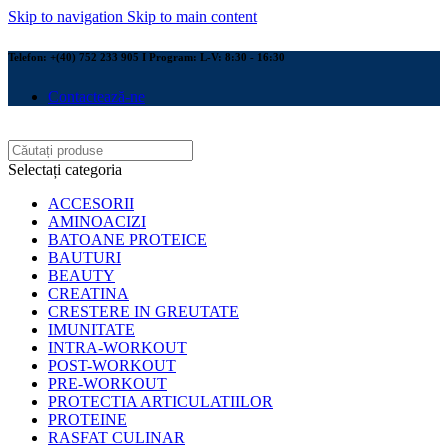
Skip to navigation
Skip to main content
Telefon: +(40) 752 233 905 I Program: L-V: 8:30 - 16:30
Contactează-ne
Selectați categoria
ACCESORII
AMINOACIZI
BATOANE PROTEICE
BAUTURI
BEAUTY
CREATINA
CRESTERE IN GREUTATE
IMUNITATE
INTRA-WORKOUT
POST-WORKOUT
PRE-WORKOUT
PROTECTIA ARTICULATIILOR
PROTEINE
RASFAT CULINAR