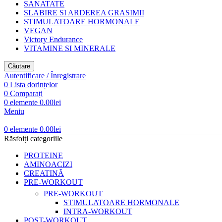
SANATATE
SLABIRE SI ARDEREA GRASIMII
STIMULATOARE HORMONALE
VEGAN
Victory Endurance
VITAMINE SI MINERALE
Căutare
Autentificare / Înregistrare
0
Lista dorințelor
0
Comparați
0
elemente
0.00
lei
Meniu
0
elemente
0.00
lei
Răsfoiți categoriile
PROTEINE
AMINOACIZI
CREATINĂ
PRE-WORKOUT
PRE-WORKOUT
STIMULATOARE HORMONALE
INTRA-WORKOUT
POST-WORKOUT