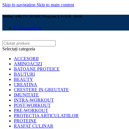
Skip to navigation
Skip to main content
Telefon: +(40) 752 233 905 I Program: L-V: 8:30 - 16:30
Contactează-ne
Selectați categoria
ACCESORII
AMINOACIZI
BATOANE PROTEICE
BAUTURI
BEAUTY
CREATINA
CRESTERE IN GREUTATE
IMUNITATE
INTRA-WORKOUT
POST-WORKOUT
PRE-WORKOUT
PROTECTIA ARTICULATIILOR
PROTEINE
RASFAT CULINAR