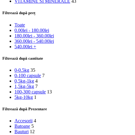
VITAMINE SI MINERALE
43
Filtrează după preț
Toate
0.00
lei
-
180.00
lei
180.00
lei
-
360.00
lei
360.00
lei
-
540.00
lei
540.00
lei
+
Filtrează după cantitate
0-0.5kg
35
0-100 capsule
7
0,5kg-1kg
4
1,5kg-5kg
7
100-300 capsule
13
5kg-10kg
1
Filtrează după Prezentare
Accesorii
4
Batoane
5
Bauturi
12