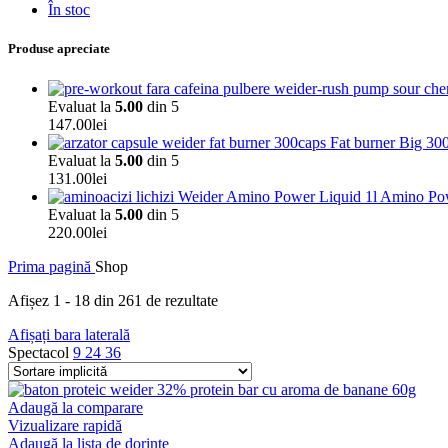
În stoc
Produse apreciate
Evaluat la
5.00
din 5
147.00
lei
Fat burner Big 30
Evaluat la
5.00
din 5
131.00
lei
Amino Pow
Evaluat la
5.00
din 5
220.00
lei
Prima pagină
Shop
Afișez 1 - 18 din 261 de rezultate
Afișați bara laterală
Spectacol
9
24
36
Adaugă la comparare
Vizualizare rapidă
Adaugă la lista de dorințe