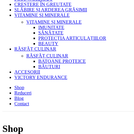
CREȘTERE ÎN GREUTATE
SLĂBIRE ȘI ARDEREA GRĂSIMII
VITAMINE SI MINERALE
VITAMINE ȘI MINERALE
IMUNITATE
SĂNĂTATE
PROTECȚIA ARTICULAȚIILOR
BEAUTY
RĂSFĂȚ CULINAR
RĂSFĂȚ CULINAR
BATOANE PROTEICE
BĂUTURI
ACCESORII
VICTORY ENDURANCE
Shop
Reduceri
Blog
Contact
Shop