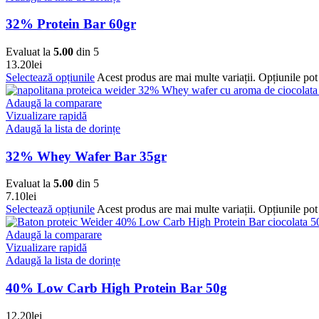
32% Protein Bar 60gr
Evaluat la
5.00
din 5
13.20
lei
Selectează opțiunile
Acest produs are mai multe variații. Opțiunile pot 
Adaugă la comparare
Vizualizare rapidă
Adaugă la lista de dorințe
32% Whey Wafer Bar 35gr
Evaluat la
5.00
din 5
7.10
lei
Selectează opțiunile
Acest produs are mai multe variații. Opțiunile pot 
Adaugă la comparare
Vizualizare rapidă
Adaugă la lista de dorințe
40% Low Carb High Protein Bar 50g
12.20
lei