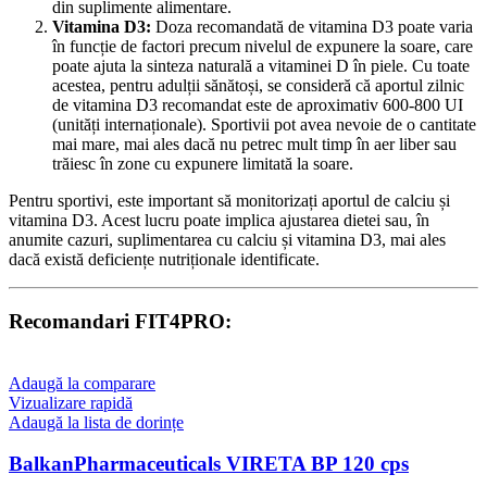
din suplimente alimentare.
Vitamina D3:
Doza recomandată de vitamina D3 poate varia
în funcție de factori precum nivelul de expunere la soare, care
poate ajuta la sinteza naturală a vitaminei D în piele. Cu toate
acestea, pentru adulții sănătoși, se consideră că aportul zilnic
de vitamina D3 recomandat este de aproximativ 600-800 UI
(unități internaționale). Sportivii pot avea nevoie de o cantitate
mai mare, mai ales dacă nu petrec mult timp în aer liber sau
trăiesc în zone cu expunere limitată la soare.
Pentru sportivi, este important să monitorizați aportul de calciu și
vitamina D3. Acest lucru poate implica ajustarea dietei sau, în
anumite cazuri, suplimentarea cu calciu și vitamina D3, mai ales
dacă există deficiențe nutriționale identificate.
Recomandari FIT4PRO:
Adaugă la comparare
Vizualizare rapidă
Adaugă la lista de dorințe
BalkanPharmaceuticals VIRETA BP 120 cps