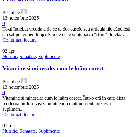
Postat de
13 noiembrie 2025
0
Te-ai întrebat vreodată de ce te dor oasele sau articulațiile când ești
stresat pe termen lung? Sau de ce te simți parcă "stors" de vla...
Continuați lectura
02
apr.
Nutritie
,
Sanatate
,
Suplimente
Vitamine și minerale: cum le luăm corect
Postat de
13 noiembrie 2025
0
Vitamine și minerale: cum le luăm corect. Într-o eră în care dieta
modernă nu furnizează întotdeauna toți nutrienții necesari,
suplimen...
Continuați lectura
07
feb.
Nutritie
,
Sanatate
,
Suplimente