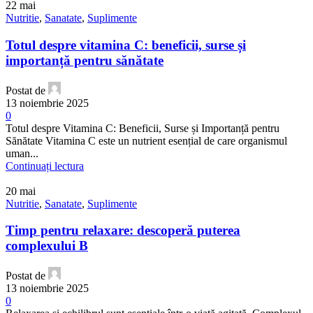
22
mai
Nutritie
,
Sanatate
,
Suplimente
Totul despre vitamina C: beneficii, surse și
importanță pentru sănătate
Postat de
13 noiembrie 2025
0
Totul despre Vitamina C: Beneficii, Surse și Importanță pentru
Sănătate Vitamina C este un nutrient esențial de care organismul
uman...
Continuați lectura
20
mai
Nutritie
,
Sanatate
,
Suplimente
Timp pentru relaxare: descoperă puterea
complexului B
Postat de
13 noiembrie 2025
0