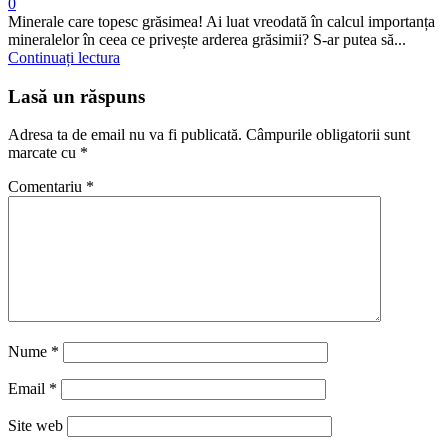
0
Minerale care topesc grăsimea! Ai luat vreodată în calcul importanța
mineralelor în ceea ce privește arderea grăsimii? S-ar putea să...
Continuați lectura
Lasă un răspuns
Adresa ta de email nu va fi publicată.
Câmpurile obligatorii sunt
marcate cu
*
Comentariu
*
Nume
*
Email
*
Site web