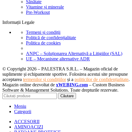
Sănătate
Vitamine și minerale
Pre-Workout
Informații Legale
Termeni și condiții
Politică de confidențialitate
Politica de cookies
ANPC – Soluționarea Alternativă a Litigiilor (SAL)
UE – Mecanisme alternative ADR
© Copyright 2026 – PALESTRA S.R.L. – Magazin oficial de
suplimente și echipamente sportive. Folosirea acestui site presupune
acceptarea
termenilor și condițiilor
și a
politicilor de confidențialitate
.
Magazin online dezvoltat de
xWEBING.com
– Custom Business
Software & Management Solutions. Toate drepturile rezervate.
Căutare
Meniu
Categorii
ACCESORII
AMINOACIZI