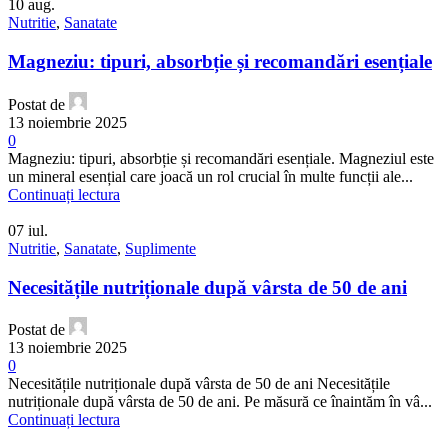
10
aug.
Nutritie
,
Sanatate
Magneziu: tipuri, absorbție și recomandări esențiale
Postat de
13 noiembrie 2025
0
Magneziu: tipuri, absorbție și recomandări esențiale. Magneziul este
un mineral esențial care joacă un rol crucial în multe funcții ale...
Continuați lectura
07
iul.
Nutritie
,
Sanatate
,
Suplimente
Necesitățile nutriționale după vârsta de 50 de ani
Postat de
13 noiembrie 2025
0
Necesitățile nutriționale după vârsta de 50 de ani Necesitățile
nutriționale după vârsta de 50 de ani. Pe măsură ce înaintăm în vâ...
Continuați lectura