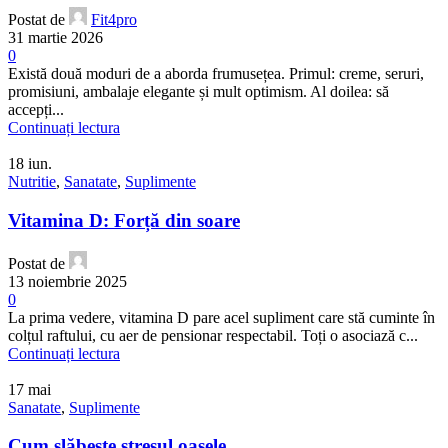
Postat de
Fit4pro
31 martie 2026
0
Există două moduri de a aborda frumusețea. Primul: creme, seruri,
promisiuni, ambalaje elegante și mult optimism. Al doilea: să
accepți...
Continuați lectura
18
iun.
Nutritie
,
Sanatate
,
Suplimente
Vitamina D: Forță din soare
Postat de
13 noiembrie 2025
0
La prima vedere, vitamina D pare acel supliment care stă cuminte în
colțul raftului, cu aer de pensionar respectabil. Toți o asociază c...
Continuați lectura
17
mai
Sanatate
,
Suplimente
Cum slăbește stresul oasele