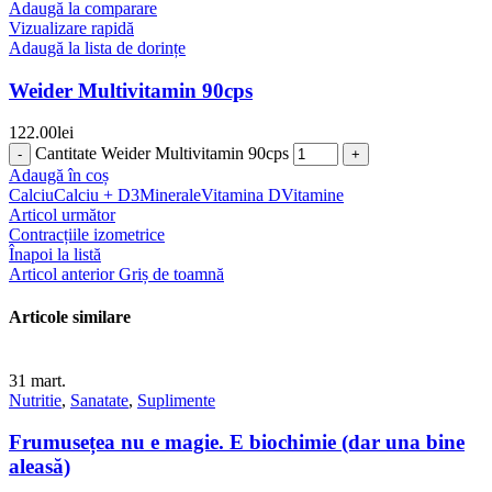
Adaugă la comparare
Vizualizare rapidă
Adaugă la lista de dorințe
Weider Multivitamin 90cps
122.00
lei
Cantitate Weider Multivitamin 90cps
Adaugă în coș
Calciu
Calciu + D3
Minerale
Vitamina D
Vitamine
Articol următor
Contracțiile izometrice
Înapoi la listă
Articol anterior
Griș de toamnă
Articole similare
31
mart.
Nutritie
,
Sanatate
,
Suplimente
Frumusețea nu e magie. E biochimie (dar una bine
aleasă)