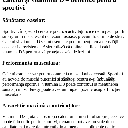
sportivi
Sănătatea oaselor:
Sportivii, în special cei care practică activități fizice de impact, pot fi
supuși unui risc crescut de leziuni osoase, precum fracturile de stres.
Calciul și vitamina D3 sunt esențiale pentru menținerea densității
osoase și a rezistenței. Asigurați-vă că obțineți suficient calciu și
vitamina D3 pentru a vă proteja oasele de leziuni.
Performanță musculară:
Calciul este necesar pentru contracția musculară adecvată. Sportivii
au nevoie de mușchi puternici și sănătoși pentru a-și îmbunătăți
performanța sportivă. Vitamina D3 poate contribui la menținerea
sănătății musculare și poate avea un impact pozitiv asupra funcției
musculare.
Absorbție maximă a nutrienților:
Vitamina D3 ajută la absorbția calciului în intestinul subțire, ceea ce
poate fi benefic pentru sportivi, deoarece pot avea nevoie de o
cantitate mai mare de nutrienți din alimente și suplimente pentru a