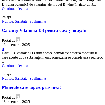
Relaxarea și echilibrul sunt esențiale într-o viață agitată. Complexul
B, sursa puternică de vitamine ale grupei B, vine în ajutorul tă...
Continuați lectura
24
apr.
Nutritie
,
Sanatate
,
Suplimente
Calciu și Vitamina D3 pentru oase și mușchi
Postat de
13 noiembrie 2025
0
Calciul și vitamina D3 sunt adesea combinate datorită modului în
care aceste două substanțe interacționează și se completează reciproc
...
Continuați lectura
12
apr.
Nutritie
,
Sanatate
,
Suplimente
Minerale care topesc grăsimea!
Postat de
13 noiembrie 2025