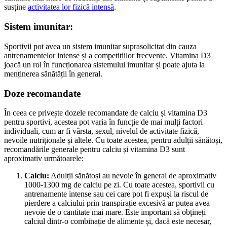
susține
activitatea lor fizică intensă
.
Sistem imunitar:
Sportivii pot avea un sistem imunitar suprasolicitat din cauza
antrenamentelor intense și a competițiilor frecvente. Vitamina D3
joacă un rol în funcționarea sistemului imunitar și poate ajuta la
menținerea sănătății în general.
Doze recomandate
În ceea ce privește dozele recomandate de calciu și vitamina D3
pentru sportivi, acestea pot varia în funcție de mai mulți factori
individuali, cum ar fi vârsta, sexul, nivelul de activitate fizică,
nevoile nutriționale și altele. Cu toate acestea, pentru adulții sănătoși,
recomandările generale pentru calciu și vitamina D3 sunt
aproximativ următoarele:
Calciu:
Adulții sănătoși au nevoie în general de aproximativ
1000-1300 mg de calciu pe zi. Cu toate acestea, sportivii cu
antrenamente intense sau cei care pot fi expuși la riscul de
pierdere a calciului prin transpirație excesivă ar putea avea
nevoie de o cantitate mai mare. Este important să obțineți
calciul dintr-o combinație de alimente și, dacă este necesar,