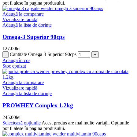
pot fi alese în pagina produsului.
Adaugă la comparare
Vizualizare rapidă
Adaugă la lista de dorințe
Omega-3 Superior 90cps
127.00
lei
Cantitate Omega-3 Superior 90cps
Adaugă în coș
Stoc epuizat
Adaugă la comparare
Vizualizare rapidă
Adaugă la lista de dorințe
PROWHEY Complex 1.2kg
245.00
lei
Selectează opțiunile
Acest produs are mai multe variații. Opțiunile
pot fi alese în pagina produsului.