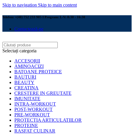
Skip to navigation
Skip to main content
Telefon: +(40) 752 233 905 I Program: L-V: 8:30 - 16:30
Contactează-ne
Selectați categoria
ACCESORII
AMINOACIZI
BATOANE PROTEICE
BAUTURI
BEAUTY
CREATINA
CRESTERE IN GREUTATE
IMUNITATE
INTRA-WORKOUT
POST-WORKOUT
PRE-WORKOUT
PROTECTIA ARTICULATIILOR
PROTEINE
RASFAT CULINAR