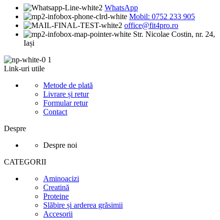
WhatsApp
Mobil: 0752 233 905
office@fit4pro.ro
Str. Nicolae Costin, nr. 24,
Iași
Link-uri utile
Metode de plată
Livrare și retur
Formular retur
Contact
Despre
Despre noi
CATEGORII
Aminoacizi
Creatină
Proteine
Slăbire și arderea grăsimii
Accesorii