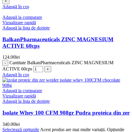
Adaugă în coș
Adaugă la comparare
Vizualizare rapidă
Adaugă la lista de dorințe
BalkanPharmaceuticals ZINC MAGNESIUM
ACTIVE 60cps
124.00
lei
Cantitate BalkanPharmaceuticals ZINC MAGNESIUM
ACTIVE 60cps
Adaugă în coș
Adaugă la comparare
Vizualizare rapidă
Adaugă la lista de dorințe
Isolate Whey 100 CFM 908gr Pudra proteica din zer
340.00
lei
Selectează opțiunile
Acest produs are mai multe variații. Opțiunile