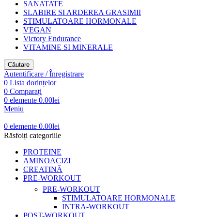
SANATATE
SLABIRE SI ARDEREA GRASIMII
STIMULATOARE HORMONALE
VEGAN
Victory Endurance
VITAMINE SI MINERALE
Căutare
Autentificare / Înregistrare
0
Lista dorințelor
0
Comparați
0
elemente
0.00
lei
Meniu
0
elemente
0.00
lei
Răsfoiți categoriile
PROTEINE
AMINOACIZI
CREATINĂ
PRE-WORKOUT
PRE-WORKOUT
STIMULATOARE HORMONALE
INTRA-WORKOUT
POST-WORKOUT