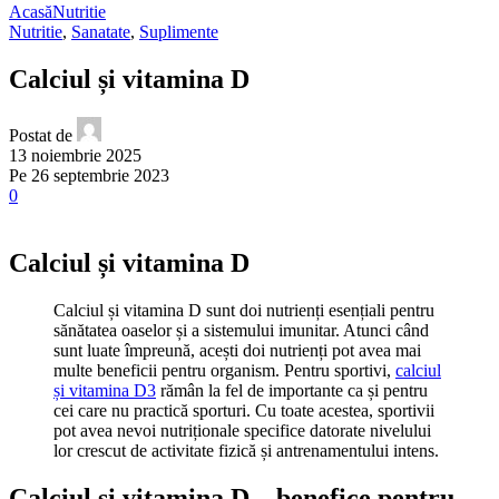
Acasă
Nutritie
Nutritie
,
Sanatate
,
Suplimente
Calciul și vitamina D
Postat de
13 noiembrie 2025
Pe 26 septembrie 2023
0
Calciul și vitamina D
Calciul și vitamina D sunt doi nutrienți esențiali pentru
sănătatea oaselor și a sistemului imunitar. Atunci când
sunt luate împreună, acești doi nutrienți pot avea mai
multe beneficii pentru organism. Pentru sportivi,
calciul
și vitamina D3
rămân la fel de importante ca și pentru
cei care nu practică sporturi. Cu toate acestea, sportivii
pot avea nevoi nutriționale specifice datorate nivelului
lor crescut de activitate fizică și antrenamentului intens.
Calciul și vitamina D – benefice pentru